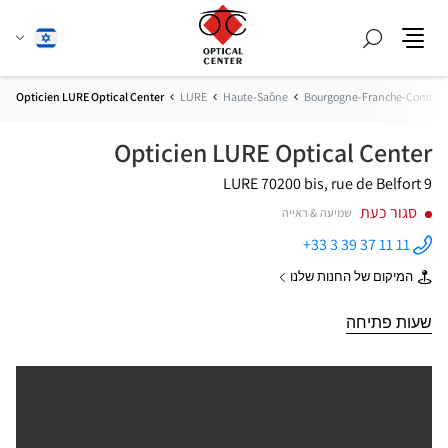
חפש
שנה
עברית
תפריט
שפה
Opticien LURE Optical Center
LURE
Haute-Saône
Bourgogne-Franche-Comté
Opticien LURE Optical Center
70200 LURE
9 bis, rue de Belfort
סגור כעת
שמיעה & ראייה
+33 3 39 37 11 11
התקשר
לחנות
המיקום של החנות שלנו
Opticien
של
LURE
Opticien
Optical
LURE
שעות פתיחה
Center ב
Optical
Center