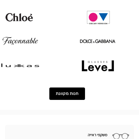
Paul
Tom
&
Ford
Joe
Chloé
Oscar
version
Façonnable
Dolce
&
Gabbana
Lukkas
Level
חנות מקוונת
משקפי ראייה