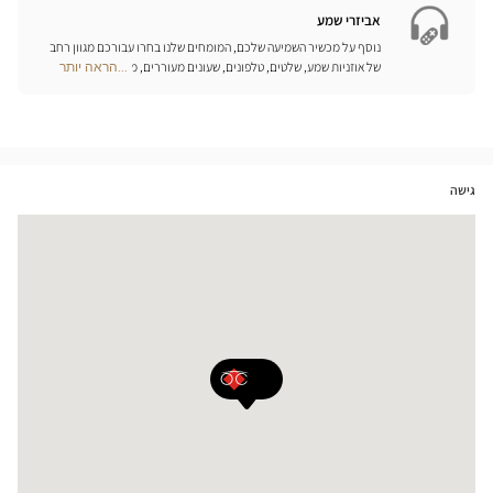
חנויות
אביזרי שמע
נוסף על מכשיר השמיעה שלכם, המומחים שלנו בחרו עבורכם מגוון רחב
של אוזניות שמע, שלטים, טלפונים, שעונים מעוררים, מטענים ואביזרים
...הראה יותר
Optical
נוספים שכל מטרתם היא לשפר משמעותית את איכות החיים שלכם בכל
Center
יום.
Opticien
חנויות
גישה