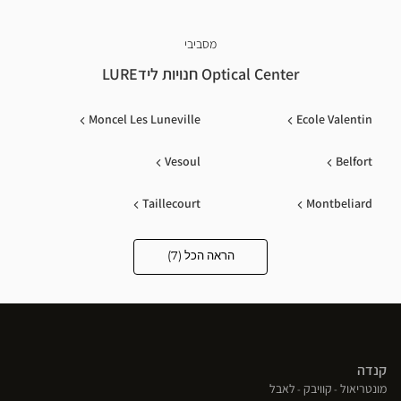
מסביבי
Optical Center חנויות לידLURE
Moncel Les Luneville
Ecole Valentin
Vesoul
Belfort
Taillecourt
Montbeliard
Remiremont
הראה הכל (7)
Optical
Center
Opticien
חנויות
קנדה
(פתח
(פתח
(פתח
מונטריאול
קוויבק
לאבל