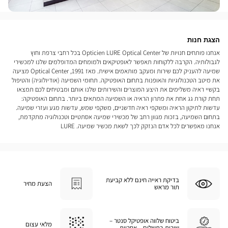
הצגת חנות
אנחנו פותחים חנויות של Opticien LURE Optical Center בכל רחבי צרפת וחוץ
לגבולותיה. הקרבה ללקוחות תאפשר לאופטיקאים ולמומחים המדופלמים שלנו למכשירי
שמיעה להעניק לכם שירות ומעקב מותאמים אישית. מאז 1991, Optical Center מציעה
את מיטב הטכנולוגיות והאופנות בתחום האופטיקה. תחומי השמיעה (אודיולוגיה) והטיפול
בקשיי ראיה משלימים את היצע המוצרים והשירותים שלנו אותם ומבטיחים לכם תמצאו
תחת קורת גג אחת את פתרון הראיה או השמיעה המתאים ביותר. בתחום האופטיקה:
עדשות לתיקון הראיה ומשקפי ראיה חדשניים, משקפי שמש, עדשות מגע ועזרי שמיעה.
בתחום השמיעה, בזכות מגוון רחב של מכשירי שמיעה אסתטיים וטכנולוגיה מתקדמת,
אנחנו מאפשרים לכל אדם הנזקק לכך לשאת מכשיר שמיעה. LURE
בדיקת ראייה חינם ללא קביעת
הצעת מחיר
תור מראש
ביטוח שלווה אופטיקל סנטר –
מלאי עצום
שירות בתשלום – אחריות