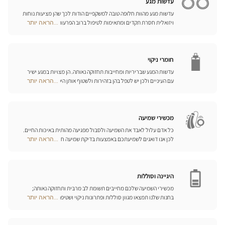
עדשות מגע
עדשות מגע מהוות חלופה טובה למשקפיים הודות לכך שהן מציעות נוחות
ויזואלית חסרת תקדים ומתאימות לטיפול ברוב הפרעות הראייה בדרגות
...הראה יותר
Optical
התיקון הנדרשות. המומחים שלנו לעדשות מגע ישמחו לכוון אתכם
Center
בבחירה וללוות אתכם בהתאמת העדשות. עדשות יומיות, חודשיות או
Opticien
שנתיות – בחרו עדשות מתאימות לעיניכם ותיהנו משיפור משמעותי
חנויות
באיכות חייכם.
חומרי ניקוי
עדשות המגע שבריריות ומחייבות תחזוקה נאותה. הן מצויות במגע ישיר
עם העיניים ולכן יש לטפל בהן בזהירות ולשטוף אותן היטב לאחר כל
...הראה יותר
Optical
שימוש. גלו את כל אמצעי השטיפה והניקוי ואת הפתרונות הרב-תכליתיים
Center
שלנו לכל סוגי העדשות; האופטיקאים שלנו ינחו אתכם כיצד לטפל בהן
Opticien
כיאות.
חנויות
מכשירי שמיעה
כל אדם עלול לאבד את השמיעה ולסבול מפגיעה מהותית באיכות החיים.
לכן אנו דואגים לשמיעתכם באמצעות בדיקת שמיעה חינם, בשילוב עם
...הראה יותר
Optical
שירות וייעוץ איכותיים הניתנים על-ידי מיטב אנשי המקצוע. טכנאי השמע
Center
והמומחים שלנו לעזרי שמיעה יאזינו לכם ויסייעו לכם לבחור בכלי העזר
Opticien
המותאמים ביותר לצורכיכם.
חנויות
היגיינה וסוללות
מכשירי השמיעה שלכם מחייבים תשומת לב מרבית ותחזוקה נאותה;
בחנות שלנו תמצאו מגוון סוללות ופתרונות ניקוי ושטיפה ייחודיים
...הראה יותר
Optical
למכשיר השמיעה שלכם.
Center
Opticien