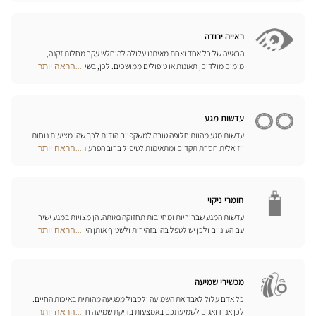
Center
של משקפי ספורט, משקפי צלילה וסקי, המותאמים לראייה שלכם.
Opticien
האופטיקאים שלנו ישמחו לעמוד לרשותכם ולהציע לכם את האביזרים
חנויות
המתאימים ביותר לענף הספורט בו אתם עוסקים.
ראייה ירודה
הראייה של כל אחד ואחת מאיתנו עלולה להיחלש עקב מחלות זקנה,
מומים מולדים, תאונות או טיפולים ממושכים. לכן, בשיתוף פעולה עם
...הראה יותר
Optical
היצרן הגרמני המוביל Eschenbach, פיתחנו סדרה שלמה של עזרי ראייה,
Center
זכוכיות מגדלת והגדלה בוידאו, כדי לשפר את כושר הראייה שלכם ולהקל
Opticien
עליכם ביום-יום.
חנויות
עדשות מגע
עדשות מגע מהוות חלופה טובה למשקפיים הודות לכך שהן מציעות נוחות
ויזואלית חסרת תקדים ומתאימות לטיפול ברוב הפרעות הראייה בדרגות
...הראה יותר
Optical
התיקון הנדרשות. המומחים שלנו לעדשות מגע ישמחו לכוון אתכם
Center
בבחירה וללוות אתכם בהתאמת העדשות. עדשות יומיות, חודשיות או
Opticien
שנתיות – בחרו עדשות מתאימות לעיניכם ותיהנו משיפור משמעותי
חנויות
באיכות חייכם.
חומרי ניקוי
עדשות המגע שבריריות ומחייבות תחזוקה נאותה. הן מצויות במגע ישיר
עם העיניים ולכן יש לטפל בהן בזהירות ולשטוף אותן היטב לאחר כל
...הראה יותר
Optical
שימוש. גלו את כל אמצעי השטיפה והניקוי ואת הפתרונות הרב-תכליתיים
Center
שלנו לכל סוגי העדשות; האופטיקאים שלנו ינחו אתכם כיצד לטפל בהן
Opticien
כיאות.
חנויות
מכשירי שמיעה
כל אדם עלול לאבד את השמיעה ולסבול מפגיעה מהותית באיכות החיים.
לכן אנו דואגים לשמיעתכם באמצעות בדיקת שמיעה חינם, בשילוב עם
...הראה יותר