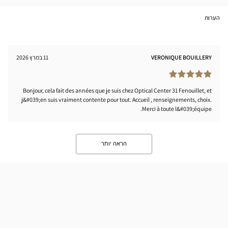
Optical
tical
Center
nter
הערות
VERONIQUE BOUILLERY
11 במרץ 2026
Bonjour, cela fait des années que je suis chez Optical Center 31 Fenouillet, et
j&#039;en suis vraiment contente pour tout. Accueil , renseignements, choix.
Merci à toute l&#039;équipe.
הראה יותר