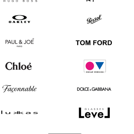
Hugo
Ray
Boss
Ban
Oakley
Persol
Paul
Tom
&
Ford
Joe
Chloé
Oscar
version
Façonnable
Dolce
&
Gabbana
Lukkas
Level