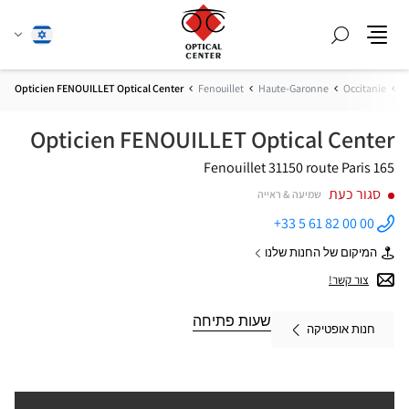
חפש
שנה
עברית
תפריט
שפה
ת
Occitanie
Haute-Garonne
Fenouillet
Opticien FENOUILLET Optical Center
Opticien FENOUILLET Optical Center
31150 Fenouillet
165 route Paris
סגור כעת
שמיעה & ראייה
+33 5 61 82 00 00
התקשר
לחנות
המיקום של החנות שלנו
Opticien
של
FENOUILLET
Opticien
צור קשר!
Optical
FENOUILLET
Center ב
Optical
Center
שעות פתיחה
חנות אופטיקה