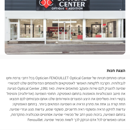
הצגת חנות
אנחנו פותחים חנויות של Opticien FENOUILLET Optical Center בכל רחבי צרפת וחוץ
לגבולותיה. הקרבה ללקוחות תאפשר לאופטיקאים ולמומחים המדופלמים שלנו למכשירי
שמיעה להעניק לכם שירות ומעקב מותאמים אישית. מאז 1991, Optical Center מציעה
את מיטב הטכנולוגיות והאופנות בתחום האופטיקה. תחומי השמיעה (אודיולוגיה) והטיפול
בקשיי ראיה משלימים את היצע המוצרים והשירותים שלנו אותם ומבטיחים לכם תמצאו
תחת קורת גג אחת את פתרון הראיה או השמיעה המתאים ביותר. בתחום האופטיקה:
עדשות לתיקון הראיה ומשקפי ראיה חדשניים, משקפי שמש, עדשות מגע ועזרי שמיעה.
בתחום השמיעה, בזכות מגוון רחב של מכשירי שמיעה אסתטיים וטכנולוגיה מתקדמת,
אנחנו מאפשרים לכל אדם הנזקק לכך לשאת מכשיר שמיעה. Fenouillet