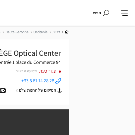
חפש
תפריט
בית
צרפת
Occitanie
Haute-Garonne
e
ÈGE Optical Center
entrée 1
94 place du Commerce
סגור כעת
שמיעה & ראייה
+33 5 61 14 28 28
התקשר
לחנות
המיקום של החנות שלנו
Opticien
של
LABÈGE
Opticien
Optical
LABÈGE
Center ב
Optical
Center