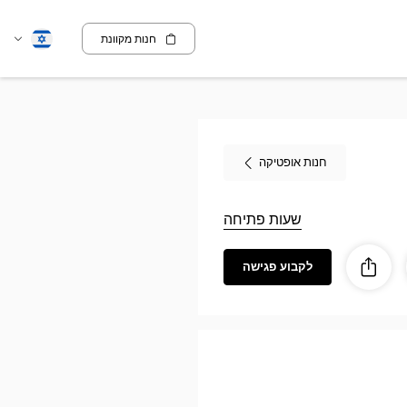
חנות מקוונת
שנה
עברית
שפה
חנות אופטיקה
שעות פתיחה
לקבוע פגישה
ז
ות
לַחֲלוֹק
Optic
LABÈ
Opti