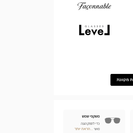
Demetz
Façonnable
Level
ת מקוונת
משקפי שמש
כדי לספק הגנה
מושלמת לעיניכם מפני
...הראה יותר
Optical