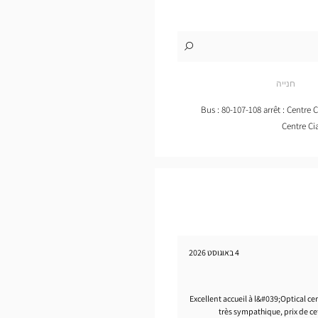
לו"ז
לחנות
Opticien
LABÈGE
חנייה
Optical
Center
Bus : 80-107-108 arrêt : Centre C
Centre Ci
4 באוגוסט 2026
Excellent accueil à l&#039;Optical ce
très sympathique, prix de cet