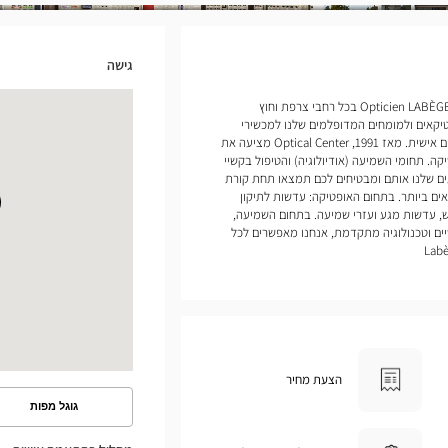
גישה
אנחנו פותחים חנויות של Opticien LABÈGE Optical Center בכל רחבי צרפת וחוץ
יקאים ולמומחים המדופלמים שלנו למכשירי
שמיעה להעניק לכם שירות ומעקב מותאמים אישית. מאז 1991, Optical Center מציעה את
ה. תחומי השמיעה (אודיולוגיה) והטיפול בקשיי
ים שלנו אותם ומבטיחים לכם תמצאו תחת קורת
ם ביותר. בתחום האופטיקה: עדשות לתיקון
, עדשות מגע ועזרי שמיעה. בתחום השמיעה,
ים וטכנולוגיה מתקדמת, אנחנו מאפשרים לכל
הצעת מחיר
גוגל מפות
ראה
את
המסלול