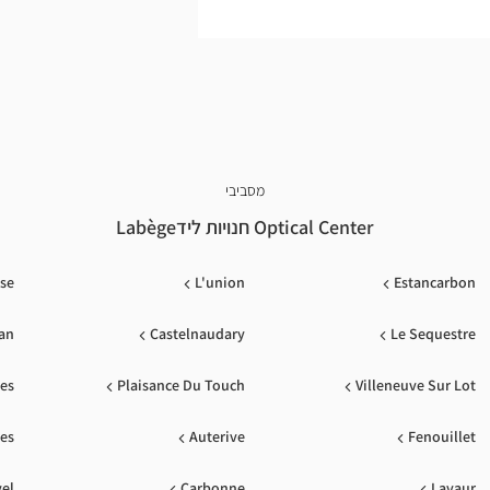
מסביבי
Optical Center חנויות לידLabège
se
L'union
Estancarbon
san
Castelnaudary
Le Sequestre
es
Plaisance Du Touch
Villeneuve Sur Lot
es
Auterive
Fenouillet
el
Carbonne
Lavaur