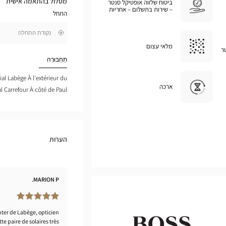
מסלול בהתאמה אישית
ביטוח שלווה אופטיקל סנטר
במפת
– שירות בתשלום – אחריות
התחל
גוגל
,
בקרבתי
חפש
מלאי עצום
ר
חנות
Optical
תַחְבּוּרָה
Center
ial Labège À l'extérieur du
ארכה
al Carrefour À côté de Paul
הערות
MARION P.
nter de Labège, opticien
te paire de solaires très