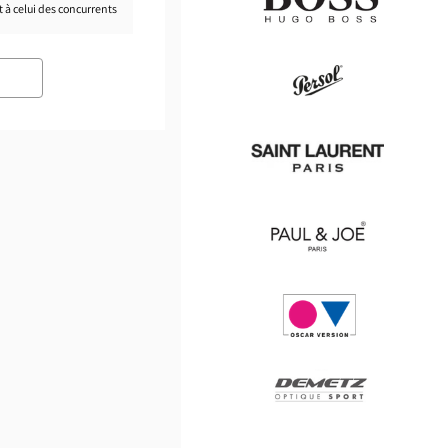
 à celui des concurrents.
Hugo
Boss
Persol
Saint
Laurent
Paul
&
Joe
Oscar
version