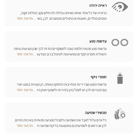
חנויות
המתאימים ביותר לענף הספורט בו אתם עוסקים.
ראייה ירודה
הראייה של כל אחד ואחת מאיתנו עלולה להיחלש עקב מחלות זקנה,
מומים מולדים, תאונות או טיפולים ממושכים. לכן, בשיתוף פעולה עם
...הראה יותר
Optical
היצרן הגרמני המוביל Eschenbach, פיתחנו סדרה שלמה של עזרי ראייה,
Center
זכוכיות מגדלת והגדלה בוידאו, כדי לשפר את כושר הראייה שלכם ולהקל
Opticien
עליכם ביום-יום.
חנויות
עדשות מגע
עדשות מגע מהוות חלופה טובה למשקפיים הודות לכך שהן מציעות נוחות
ויזואלית חסרת תקדים ומתאימות לטיפול ברוב הפרעות הראייה בדרגות
...הראה יותר
Optical
התיקון הנדרשות. המומחים שלנו לעדשות מגע ישמחו לכוון אתכם
Center
בבחירה וללוות אתכם בהתאמת העדשות. עדשות יומיות, חודשיות או
Opticien
שנתיות – בחרו עדשות מתאימות לעיניכם ותיהנו משיפור משמעותי
חנויות
באיכות חייכם.
חומרי ניקוי
עדשות המגע שבריריות ומחייבות תחזוקה נאותה. הן מצויות במגע ישיר
עם העיניים ולכן יש לטפל בהן בזהירות ולשטוף אותן היטב לאחר כל
...הראה יותר
Optical
שימוש. גלו את כל אמצעי השטיפה והניקוי ואת הפתרונות הרב-תכליתיים
Center
שלנו לכל סוגי העדשות; האופטיקאים שלנו ינחו אתכם כיצד לטפל בהן
Opticien
כיאות.
חנויות
מכשירי שמיעה
כל אדם עלול לאבד את השמיעה ולסבול מפגיעה מהותית באיכות החיים.
לכן אנו דואגים לשמיעתכם באמצעות בדיקת שמיעה חינם, בשילוב עם
...הראה יותר
Optical
שירות וייעוץ איכותיים הניתנים על-ידי מיטב אנשי המקצוע. טכנאי השמע
Center
והמומחים שלנו לעזרי שמיעה יאזינו לכם ויסייעו לכם לבחור בכלי העזר