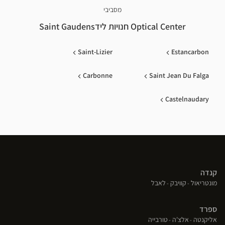
מסביבי
Optical Center חנויות לידSaint Gaudens
Saint-Lizier
Estancarbon
Carbonne
Saint Jean Du Falga
Castelnaudary
קנדה
(פתח
(פתח
(פתח
מונטריאול
קוויבק
לאבל
בחלון
בחלון
בחלון
חדש)
חדש)
חדש)
ספרד
(פתח
(פתח
(פתח
אליקנטה
אלצ'ה
טורבייה