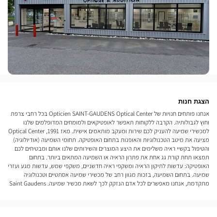
הצגת חנות
אנחנו פותחים חנויות של Opticien SAINT-GAUDENS Optical Center בכל רחבי צרפת
וחוץ לגבולותיה. הקרבה ללקוחות תאפשר לאופטיקאים ולמומחים המדופלמים שלנו
למכשירי שמיעה להעניק לכם שירות ומעקב מותאמים אישית. מאז 1991, Optical Center
מציעה את מיטב הטכנולוגיות והאופנות בתחום האופטיקה. תחומי השמיעה (אודיולוגיה)
והטיפול בקשיי ראיה משלימים את היצע המוצרים והשירותים שלנו אותם ומבטיחים לכם
תמצאו תחת קורת גג אחת את פתרון הראיה או השמיעה המתאים ביותר. בתחום
האופטיקה: עדשות לתיקון הראיה ומשקפי ראיה חדשניים, משקפי שמש, עדשות מגע ועזרי
שמיעה. בתחום השמיעה, בזכות מגוון רחב של מכשירי שמיעה אסתטיים וטכנולוגיה
מתקדמת, אנחנו מאפשרים לכל אדם הנזקק לכך לשאת מכשיר שמיעה. Saint Gaudens