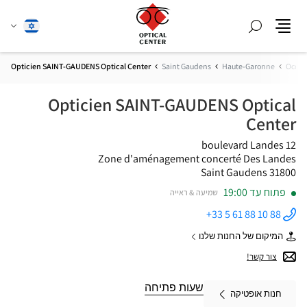
חפש
שנה
עברית
תפריט
שפה
Opticien SAINT-GAUDENS Optical Center
Saint Gaudens
Haute-Garonne
Occit
Opticien SAINT-GAUDENS Optical
Center
12 boulevard Landes
Zone d'aménagement concerté Des Landes
31800 Saint Gaudens
פתוח עד 19:00
שמיעה & ראייה
+33 5 61 88 10 88
התקשר
לחנות
המיקום של החנות שלנו
Opticien
של
SAINT-
Opticien
צור קשר!
GAUDENS
SAINT-
Optical
GAUDENS
Center ב
Optical
שעות פתיחה
חנות אופטיקה
Center