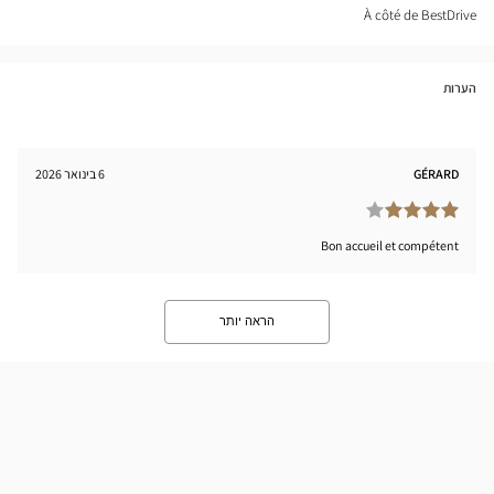
nter
À côté de BestDrive
הערות
GÉRARD
6 בינואר 2026
Bon accueil et compétent
הראה יותר