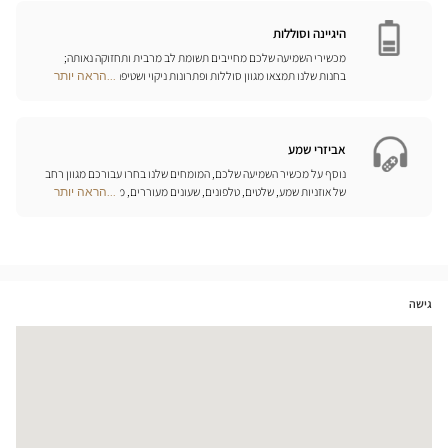
Opticien
המותאמים ביותר לצורכיכם.
חנויות
היגיינה וסוללות
מכשירי השמיעה שלכם מחייבים תשומת לב מרבית ותחזוקה נאותה;
בחנות שלנו תמצאו מגוון סוללות ופתרונות ניקוי ושטיפה ייחודיים
...הראה יותר
Optical
למכשיר השמיעה שלכם.
Center
Opticien
חנויות
אביזרי שמע
נוסף על מכשיר השמיעה שלכם, המומחים שלנו בחרו עבורכם מגוון רחב
של אוזניות שמע, שלטים, טלפונים, שעונים מעוררים, מטענים ואביזרים
...הראה יותר
Optical
נוספים שכל מטרתם היא לשפר משמעותית את איכות החיים שלכם בכל
Center
יום.
Opticien
חנויות
גישה