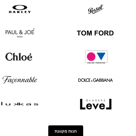
Hugo
Ray
Boss
Ban
Oakley
Persol
Paul
Tom
&
Ford
Joe
Chloé
Oscar
version
Façonnable
Dolce
&
Gabbana
Lukkas
Level
חנות מקוונת