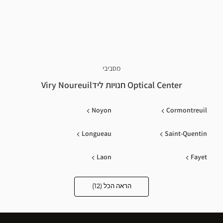
מסביבי
Optical Center חנויות לידViry Noureuil
Noyon
Cormontreuil
Longueau
Saint-Quentin
Laon
Fayet
Compiegne
Vauxbuin
הראה הכל (12)
Optical
Center
Opticien
Guise
Péronne
חנויות