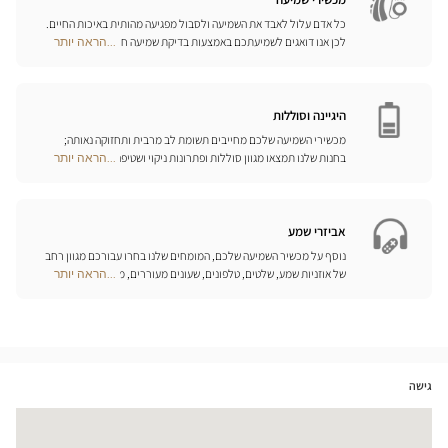
כל אדם עלול לאבד את השמיעה ולסבול מפגיעה מהותית באיכות החיים.
לכן אנו דואגים לשמיעתכם באמצעות בדיקת שמיעה חינם, בשילוב עם
...הראה יותר
Optical
שירות וייעוץ איכותיים הניתנים על-ידי מיטב אנשי המקצוע. טכנאי השמע
Center
והמומחים שלנו לעזרי שמיעה יאזינו לכם ויסייעו לכם לבחור בכלי העזר
Opticien
המותאמים ביותר לצורכיכם.
חנויות
היגיינה וסוללות
מכשירי השמיעה שלכם מחייבים תשומת לב מרבית ותחזוקה נאותה;
בחנות שלנו תמצאו מגוון סוללות ופתרונות ניקוי ושטיפה ייחודיים
...הראה יותר
Optical
למכשיר השמיעה שלכם.
Center
Opticien
חנויות
אביזרי שמע
נוסף על מכשיר השמיעה שלכם, המומחים שלנו בחרו עבורכם מגוון רחב
של אוזניות שמע, שלטים, טלפונים, שעונים מעוררים, מטענים ואביזרים
...הראה יותר
Optical
נוספים שכל מטרתם היא לשפר משמעותית את איכות החיים שלכם בכל
Center
יום.
Opticien
חנויות
גישה