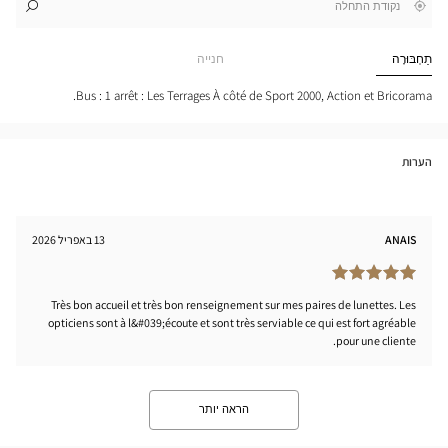
,
בקרבתי
לו"ז
לחנות
חפש
cien
חנות
IRY-
Optical
תַחְבּוּרָה
חנייה
EUIL
Center
tical
nter
Bus : 1 arrêt : Les Terrages À côté de Sport 2000, Action et Bricorama.
הערות
ANAIS
13 באפריל 2026
Très bon accueil et très bon renseignement sur mes paires de lunettes. Les
opticiens sont à l&#039;écoute et sont très serviable ce qui est fort agréable
pour une cliente.
הראה יותר