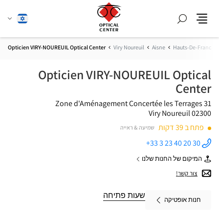
חפש
שנה
עברית
תפריט
שפה
Opticien VIRY-NOUREUIL Optical Center
Viry Noureuil
Aisne
Hauts-De-France
Opticien VIRY-NOUREUIL Optical
Center
31 Zone d'Aménagement Concertée les Terrages
02300 Viry Noureuil
פתח ב 39 דקות
שמיעה & ראייה
+33 3 23 40 20 30
התקשר
לחנות
המיקום של החנות שלנו
Opticien
של
VIRY-
Opticien
צור קשר!
NOUREUIL
VIRY-
Optical
NOUREUIL
Center ב
Optical
שעות פתיחה
חנות אופטיקה
Center