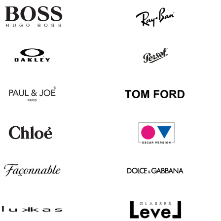
Hugo
Ray
Boss
Ban
Oakley
Persol
Paul
Tom
&
Ford
Joe
Chloé
Oscar
version
Façonnable
Dolce
&