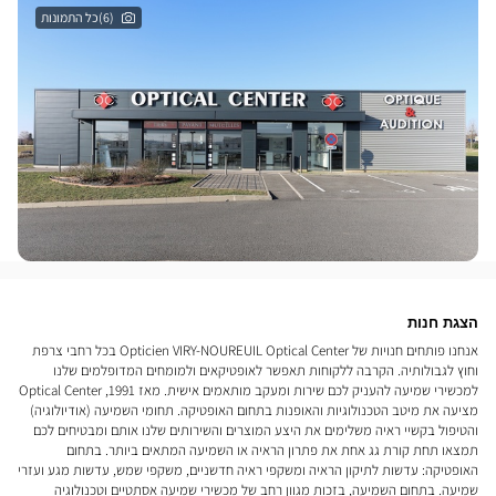
(6)כל התמונות
הצגת חנות
אנחנו פותחים חנויות של Opticien VIRY-NOUREUIL Optical Center בכל רחבי צרפת
וחוץ לגבולותיה. הקרבה ללקוחות תאפשר לאופטיקאים ולמומחים המדופלמים שלנו
למכשירי שמיעה להעניק לכם שירות ומעקב מותאמים אישית. מאז 1991, Optical Center
מציעה את מיטב הטכנולוגיות והאופנות בתחום האופטיקה. תחומי השמיעה (אודיולוגיה)
והטיפול בקשיי ראיה משלימים את היצע המוצרים והשירותים שלנו אותם ומבטיחים לכם
תמצאו תחת קורת גג אחת את פתרון הראיה או השמיעה המתאים ביותר. בתחום
האופטיקה: עדשות לתיקון הראיה ומשקפי ראיה חדשניים, משקפי שמש, עדשות מגע ועזרי
שמיעה. בתחום השמיעה, בזכות מגוון רחב של מכשירי שמיעה אסתטיים וטכנולוגיה