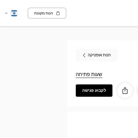
חנות מקוונת
שנה
עברית
שפה
חנות אופטיקה
שעות פתיחה
לקבוע פגישה
ז
ות
לַחֲלוֹק
Optic
FLOIR
Opti