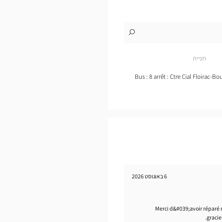
לו"ז
לחנות
Opticien
FLOIRAC
חנייה
Optical
Center
Bus : 8 arrêt : Ctre Cial Floirac-B
6 באוגוסט 2026
Merci d&#039;avoir réparé 
graci