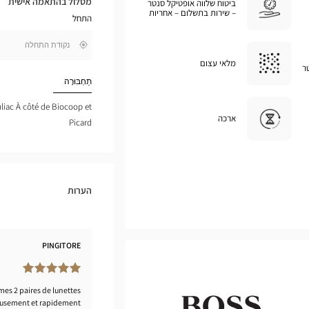
מסלול בהתאמה אישית
ביטוח שלווה אופטיקל סנטר
במפת
– שירות בתשלום – אחריות
התחל
גוגל
,
בקרבתי
חפש
מלאי עצום
ר
חנות
Optical
תַחְבּוּרָה
Center
ouliac À côté de Biocoop et
ארכה
Picard
הערות
PINGITORE
mes 2 paires de lunettes
eusement et rapidement.