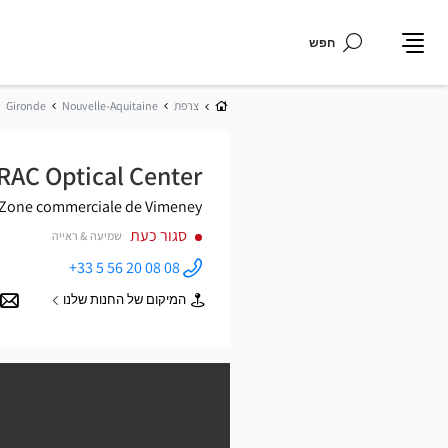
חפש
תפריט
בית
צרפת
Nouvelle-Aquitaine
Gironde
RAC Optical Center
Zone commerciale de Vimeney
סגור כעת
שמיעה & ראייה
+33 5 56 20 08 08
התקשר
לחנות
המיקום של החנות שלנו
Opticien
של
FLOIRAC
Opticien
Optical
FLOIRAC
Center ב
Optical
Center