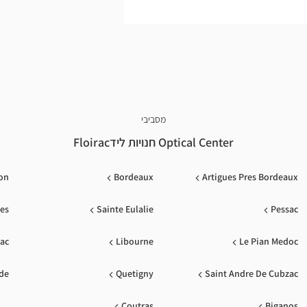
מסביבי
Optical Center חנויות לידFloirac
non
Bordeaux
Artigues Pres Bordeaux
les
Sainte Eulalie
Pessac
lac
Libourne
Le Pian Medoc
ade
Quetigny
Saint Andre De Cubzac
Coutras
Biganos