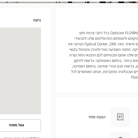
גישה
אנחנו פותחים חנויות של Opticien FLOIRAC Optical Center בכל רחבי צרפת וחוץ
יקאים ולמומחים המדופלמים שלנו למכשירי
שמיעה להעניק לכם שירות ומעקב מותאמים אישית. מאז 1991, Optical Center מציעה את
ה. תחומי השמיעה (אודיולוגיה) והטיפול בקשיי
ים שלנו אותם ומבטיחים לכם תמצאו תחת קורת
ם ביותר. בתחום האופטיקה: עדשות לתיקון
, עדשות מגע ועזרי שמיעה. בתחום השמיעה,
ים וטכנולוגיה מתקדמת, אנחנו מאפשרים לכל
הצעת מחיר
גוגל מפות
ראה
את
המסלול