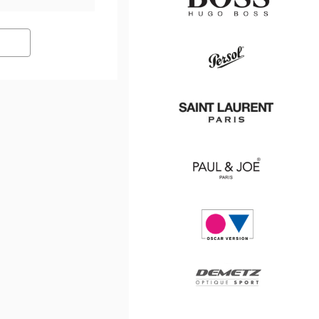
Hugo
Boss
Persol
Saint
Laurent
Paul
&
Joe
Oscar
version