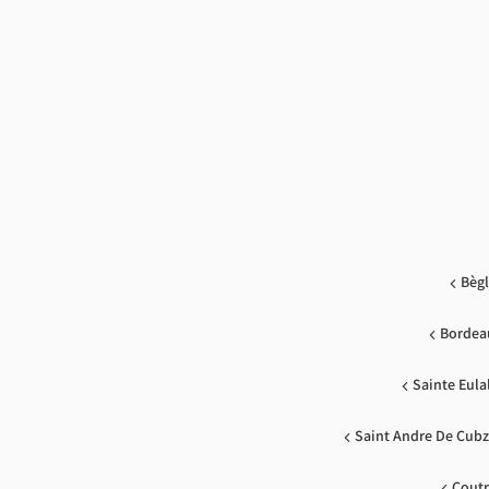
Bègl
Bordea
Sainte Eula
Saint Andre De Cub
Coutr