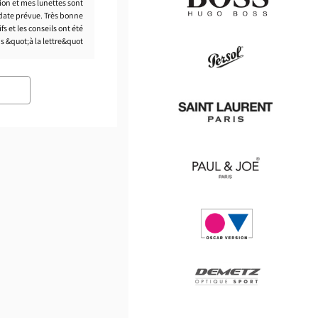
ion et mes lunettes sont
 date prévue. Très bonne
s et les conseils ont été
is &quot;à la lettre&quot;.
Hugo
Boss
Persol
Saint
Laurent
Paul
&
Joe
Oscar
version