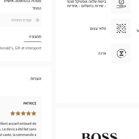
מסלול בהתאמה אישית
ביטוח שלווה אופטיקל סנטר
במפת
– שירות בתשלום – אחריות
התחל
גוגל
,
בקרבתי
חפש
מלאי עצום
ר
חנות
Optical
תַחְבּוּרָה
Center
onald's, Gifi et Intersport
ארכה
הערות
PATRICE
llent accueil entouré de
 Le devis a été fait sans
st vaste, la commande a