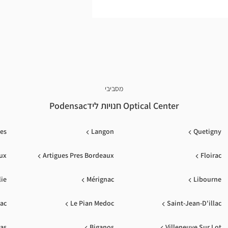
מסביבי
Optical Center חנויות לידPodensac
es
Langon
Quetigny
ux
Artigues Pres Bordeaux
Floirac
lie
Mérignac
Libourne
zac
Le Pian Medoc
Saint-Jean-D'illac
as
Biganos
Villeneuve Sur Lot