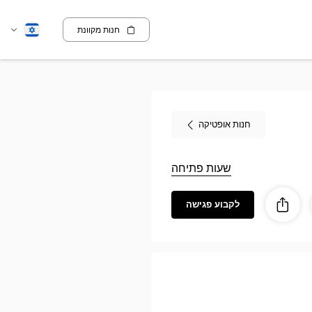
חנות מקוונת
שנה
עברית
שפה
חנות אופטיקה
שעות פתיחה
לקבוע פגישה
ז
ות
לַחֲלוֹק
Optic
PODENS
Opti