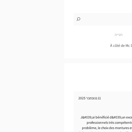
לו"ז
לחנות
Opticien
PODENSAC
חנייה
Optical
Center
À côté de Mc D
11 בנובמבר 2025
J&#039;ai bénéficié d&#039;un exce
professionnels très compétents.
problème, le choix des montures e