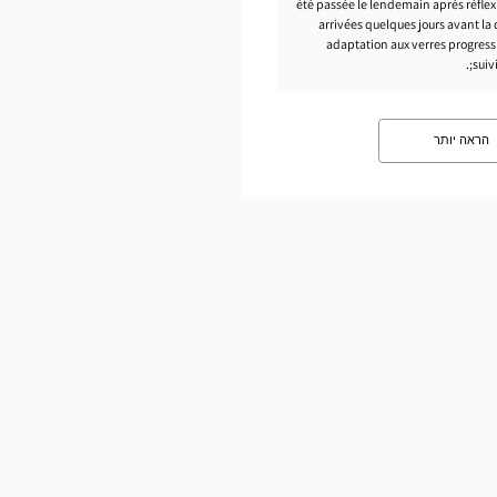
été passée le lendemain après réflex
arrivées quelques jours avant la
adaptation aux verres progressif
suiv
הראה יותר