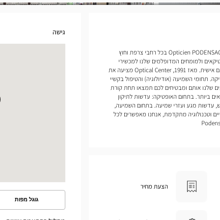
גישה
אנחנו פותחים חנויות של Opticien PODENSAC Optical Center בכל רחבי צרפת וחוץ
יקאים ולמומחים המדופלמים שלנו למכשירי
שמיעה להעניק לכם שירות ומעקב מותאמים אישית. מאז 1991, Optical Center מציעה את
ה. תחומי השמיעה (אודיולוגיה) והטיפול בקשיי
ים שלנו אותם ומבטיחים לכם תמצאו תחת קורת
ם ביותר. בתחום האופטיקה: עדשות לתיקון
, עדשות מגע ועזרי שמיעה. בתחום השמיעה,
ים וטכנולוגיה מתקדמת, אנחנו מאפשרים לכל
הצעת מחיר
גוגל מפות
ראה
את
המסלול