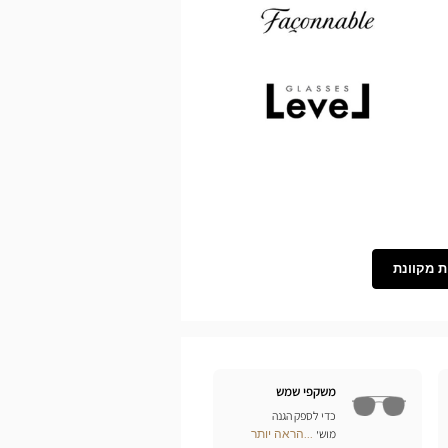
Demetz
Façonnable
Level
ת מקוונת
משקפי שמש
כדי לספק הגנה
מושלמת לעיניכם מפני
...הראה יותר
Optical