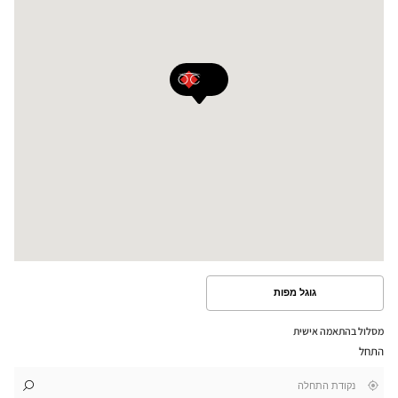
גוגל מפות
ראה
את
המסלול
מסלול בהתאמה אישית
במפת
התחל
גוגל
,
בקרבתי
לו"ז
לחנות