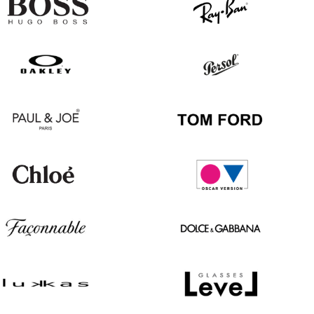
Hugo
Ray
Boss
Ban
Oakley
Persol
Paul
Tom
&
Ford
Joe
Chloé
Oscar
version
Façonnable
Dolce
&
Gabbana