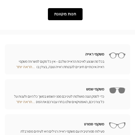
Lukkas
Level
חנות מקוונת
משקפי ראייה
בכל מה שנוגע לאיכות הראייה שלכם – אין כל מקום לפשרות! משקפי
ראייה איכותיים חיוניים להבטחת ראייה טובה, בעידן בו מיליוני אנשים
...הראה יותר
Optical
זקוקים לתיקון הראייה שלהם. מעבר לנוחות, המשקפיים הם גם אביזר
Center
אופנה לכל דבר, המייצג את האישיות שלכם. לכן אנו מציעים בכל חנויות
Opticien
אופטיקל סנטר מבחר בלתי מוגבל של משקפיים מהמותגים המובילים
חנויות
משקפי שמש
כדי לספק הגנה מושלמת לעיניכם מפני השמש במשך כל היום ולענות על
כל צורכיכם, האופטיקאים שלנו בחרו עבורכם את המסגרות הטובות
...הראה יותר
Optical
ביותר של המותגים הגדולים ביותר. אתם מוזמנים לגלות את קולקציות
Center
משקפי השמש של מיטב המותגים מהעולם, ביניהם Persol, Paul & Joe,
Opticien
Ray Ban, Givenchy ואפילו Prada ו-Gucci!
חנויות
משקפי ספורט
פעילות ספורטיבית עם משקפי ראייה רגילים היא לעיתים מסורבלת