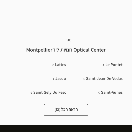
מסביבי
Optical Center חנויות לידMontpellier
Lattes
Le Pontet
Jacou
Saint-Jean-De-Vedas
Saint Gely Du Fesc
Saint-Aunes
Balaruc Le Vieux
Le Poinconnet
הראה הכל (12)
Optical
Center
Opticien
Sete
Lunel
חנויות