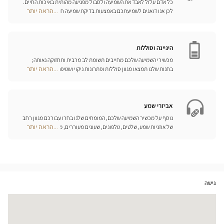
כל אדם עלול לאבד את השמיעה ולסבול מפגיעה מהותית באיכות החיים.
לכן אנו דואגים לשמיעתכם באמצעות בדיקת שמיעה חינם, בשילוב עם
...הראה יותר
Optical
שירות וייעוץ איכותיים הניתנים על-ידי מיטב אנשי המקצוע. טכנאי השמע
Center
והמומחים שלנו לעזרי שמיעה יאזינו לכם ויסייעו לכם לבחור בכלי העזר
Opticien
המותאמים ביותר לצורכיכם.
חנויות
היגיינה וסוללות
מכשירי השמיעה שלכם מחייבים תשומת לב מרבית ותחזוקה נאותה;
בחנות שלנו תמצאו מגוון סוללות ופתרונות ניקוי ושטיפה ייחודיים
...הראה יותר
Optical
למכשיר השמיעה שלכם.
Center
Opticien
חנויות
אביזרי שמע
נוסף על מכשיר השמיעה שלכם, המומחים שלנו בחרו עבורכם מגוון רחב
של אוזניות שמע, שלטים, טלפונים, שעונים מעוררים, מטענים ואביזרים
...הראה יותר
Optical
נוספים שכל מטרתם היא לשפר משמעותית את איכות החיים שלכם בכל
Center
יום.
Opticien
חנויות
גישה