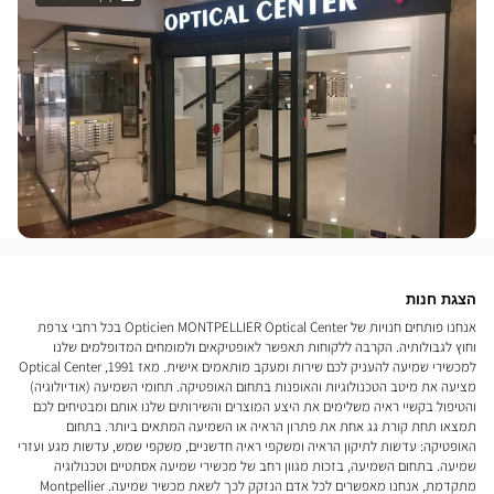
הצגת חנות
אנחנו פותחים חנויות של Opticien MONTPELLIER Optical Center בכל רחבי צרפת
וחוץ לגבולותיה. הקרבה ללקוחות תאפשר לאופטיקאים ולמומחים המדופלמים שלנו
למכשירי שמיעה להעניק לכם שירות ומעקב מותאמים אישית. מאז 1991, Optical Center
מציעה את מיטב הטכנולוגיות והאופנות בתחום האופטיקה. תחומי השמיעה (אודיולוגיה)
והטיפול בקשיי ראיה משלימים את היצע המוצרים והשירותים שלנו אותם ומבטיחים לכם
תמצאו תחת קורת גג אחת את פתרון הראיה או השמיעה המתאים ביותר. בתחום
האופטיקה: עדשות לתיקון הראיה ומשקפי ראיה חדשניים, משקפי שמש, עדשות מגע ועזרי
שמיעה. בתחום השמיעה, בזכות מגוון רחב של מכשירי שמיעה אסתטיים וטכנולוגיה
מתקדמת, אנחנו מאפשרים לכל אדם הנזקק לכך לשאת מכשיר שמיעה. Montpellier