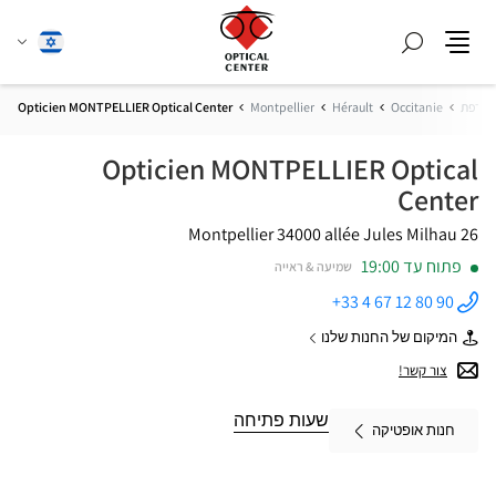
חפש
שנה
עברית
תפריט
שפה
צרפת
Occitanie
Hérault
Montpellier
Opticien MONTPELLIER Optical Center
Opticien MONTPELLIER Optical
Center
34000 Montpellier
26 allée Jules Milhau
פתוח עד 19:00
שמיעה & ראייה
+33 4 67 12 80 90
התקשר
לחנות
המיקום של החנות שלנו
Opticien
של
MONTPELLIER
Opticien
צור קשר!
Optical
MONTPELLIER
Center ב
Optical
Center
שעות פתיחה
חנות אופטיקה