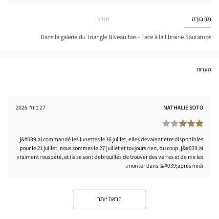
חפש
cien
חנות
LIER
Optical
תַחְבּוּרָה
חנייה
tical
Center
nter
Dans la galerie du Triangle Niveau bas - Face à la librairie Sauramps
הערות
NATHALIE SOTO
27 ביולי 2026
j&#039;ai commandé les lunettes le 16 juillet, elles devaient etre disponibles
pour le 21 juillet, nous sommes le 27 juillet et toujours rien, du coup, j&#039;ai
vraiment rouspété, et ils se sont debrouillés de trouver des verres et de me les
monter dans l&#039;aprés midi.
הראה יותר