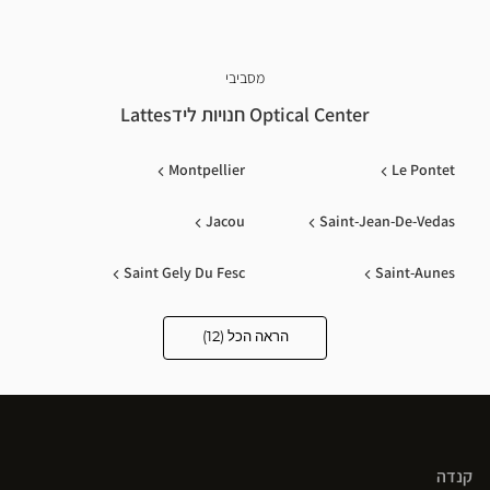
מסביבי
Optical Center חנויות לידLattes
Montpellier
Le Pontet
Jacou
Saint-Jean-De-Vedas
Saint Gely Du Fesc
Saint-Aunes
Lunel
Le Poinconnet
הראה הכל (12)
Optical
Center
Opticien
Sete
Balaruc Le Vieux
חנויות
Nimes
Clermont L'herault
קנדה