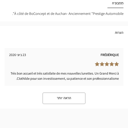
Optical
תַחְבּוּרָה
tical
Center
nter
À côté de BoConcept et de Auchan- Anciennement "Prestige-Automobile".
הערות
FRÉDÉRIQUE
23 ביוני 2026
Très bon accueil et très satisfaite de mes nouvelles lunettes. Un Grand Merci à
Clothilde pour son investissement, sa patience et son professionnalisme.
הראה יותר