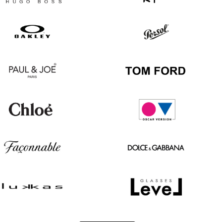
Hugo
Ray
Boss
Ban
Oakley
Persol
Paul
Tom
&
Ford
Joe
Chloé
Oscar
version
Façonnable
Dolce
&
Gabbana
Lukkas
Level