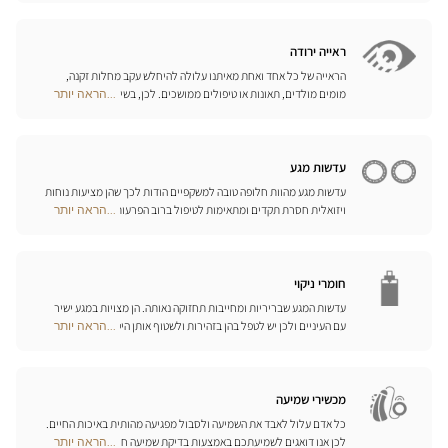
Center
של משקפי ספורט, משקפי צלילה וסקי, המותאמים לראייה שלכם.
Opticien
האופטיקאים שלנו ישמחו לעמוד לרשותכם ולהציע לכם את האביזרים
חנויות
המתאימים ביותר לענף הספורט בו אתם עוסקים.
ראייה ירודה
הראייה של כל אחד ואחת מאיתנו עלולה להיחלש עקב מחלות זקנה,
מומים מולדים, תאונות או טיפולים ממושכים. לכן, בשיתוף פעולה עם
...הראה יותר
Optical
היצרן הגרמני המוביל Eschenbach, פיתחנו סדרה שלמה של עזרי ראייה,
Center
זכוכיות מגדלת והגדלה בוידאו, כדי לשפר את כושר הראייה שלכם ולהקל
Opticien
עליכם ביום-יום.
חנויות
עדשות מגע
עדשות מגע מהוות חלופה טובה למשקפיים הודות לכך שהן מציעות נוחות
ויזואלית חסרת תקדים ומתאימות לטיפול ברוב הפרעות הראייה בדרגות
...הראה יותר
Optical
התיקון הנדרשות. המומחים שלנו לעדשות מגע ישמחו לכוון אתכם
Center
בבחירה וללוות אתכם בהתאמת העדשות. עדשות יומיות, חודשיות או
Opticien
שנתיות – בחרו עדשות מתאימות לעיניכם ותיהנו משיפור משמעותי
חנויות
באיכות חייכם.
חומרי ניקוי
עדשות המגע שבריריות ומחייבות תחזוקה נאותה. הן מצויות במגע ישיר
עם העיניים ולכן יש לטפל בהן בזהירות ולשטוף אותן היטב לאחר כל
...הראה יותר
Optical
שימוש. גלו את כל אמצעי השטיפה והניקוי ואת הפתרונות הרב-תכליתיים
Center
שלנו לכל סוגי העדשות; האופטיקאים שלנו ינחו אתכם כיצד לטפל בהן
Opticien
כיאות.
חנויות
מכשירי שמיעה
כל אדם עלול לאבד את השמיעה ולסבול מפגיעה מהותית באיכות החיים.
לכן אנו דואגים לשמיעתכם באמצעות בדיקת שמיעה חינם, בשילוב עם
...הראה יותר