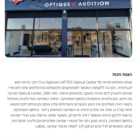
הצגת חנות
אנחנו פותחים חנויות של Opticien LATTES Optical Center בכל רחבי צרפת וחוץ
לגבולותיה. הקרבה ללקוחות תאפשר לאופטיקאים ולמומחים המדופלמים שלנו למכשירי
שמיעה להעניק לכם שירות ומעקב מותאמים אישית. מאז 1991, Optical Center מציעה
את מיטב הטכנולוגיות והאופנות בתחום האופטיקה. תחומי השמיעה (אודיולוגיה) והטיפול
בקשיי ראיה משלימים את היצע המוצרים והשירותים שלנו אותם ומבטיחים לכם תמצאו
תחת קורת גג אחת את פתרון הראיה או השמיעה המתאים ביותר. בתחום האופטיקה:
עדשות לתיקון הראיה ומשקפי ראיה חדשניים, משקפי שמש, עדשות מגע ועזרי שמיעה.
בתחום השמיעה, בזכות מגוון רחב של מכשירי שמיעה אסתטיים וטכנולוגיה מתקדמת,
אנחנו מאפשרים לכל אדם הנזקק לכך לשאת מכשיר שמיעה. Lattes