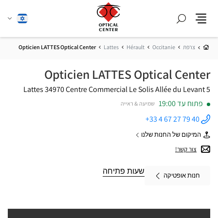
חפש
שנה
עברית
תפריט
שפה
בית
צרפת
Occitanie
Hérault
Lattes
Opticien LATTES Optical Center
Opticien LATTES Optical Center
34970 Lattes
Centre Commercial Le Solis
5 Allée du Levant
פתוח עד 19:00
שמיעה & ראייה
+33 4 67 27 79 40
התקשר
לחנות
המיקום של החנות שלנו
Opticien
של
LATTES
Opticien
צור קשר!
Optical
LATTES
Center ב
Optical
Center
שעות פתיחה
חנות אופטיקה