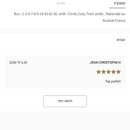
Optical
תַחְבּוּרָה
חנייה
tical
Center
nter
Bus : 1-2-5-7-8-9-14-55-61-N1 arrêt : Emile Zola; Tram arrêts : Nationale ou
Anatole France
הערות
JEAN CHRISTOPHE H.
26 ביולי 2026
Top parfait
הראה יותר