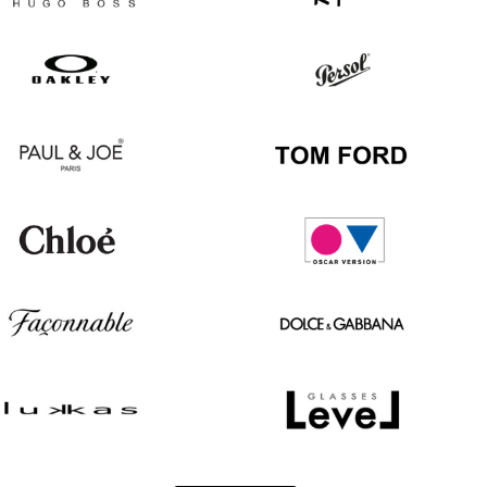
Hugo
Ray
Boss
Ban
Oakley
Persol
Paul
Tom
&
Ford
Joe
Chloé
Oscar
version
Façonnable
Dolce
&
Gabbana
Lukkas
Level