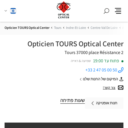
חפש
שנה
עברית
תפריט
שפה
רפת
Centre-Val De Loire
Indre-Et-Loire
Tours
Opticien TOURS Optical Center
Opticien TOURS Optical Center
37000 Tours
2 place Résistance
פתוח עד 19:00
שמיעה & ראייה
+33 2 47 05 00 50
התקשר
לחנות
המיקום של החנות שלנו
Opticien
של
TOURS
Opticien
צור קשר!
Optical
TOURS
Center ב
Optical
Center
שעות פתיחה
חנות אופטיקה