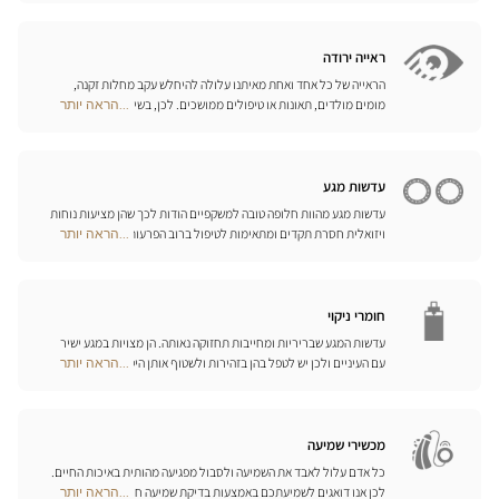
Center
של משקפי ספורט, משקפי צלילה וסקי, המותאמים לראייה שלכם.
Opticien
האופטיקאים שלנו ישמחו לעמוד לרשותכם ולהציע לכם את האביזרים
חנויות
המתאימים ביותר לענף הספורט בו אתם עוסקים.
ראייה ירודה
הראייה של כל אחד ואחת מאיתנו עלולה להיחלש עקב מחלות זקנה,
מומים מולדים, תאונות או טיפולים ממושכים. לכן, בשיתוף פעולה עם
...הראה יותר
Optical
היצרן הגרמני המוביל Eschenbach, פיתחנו סדרה שלמה של עזרי ראייה,
Center
זכוכיות מגדלת והגדלה בוידאו, כדי לשפר את כושר הראייה שלכם ולהקל
Opticien
עליכם ביום-יום.
חנויות
עדשות מגע
עדשות מגע מהוות חלופה טובה למשקפיים הודות לכך שהן מציעות נוחות
ויזואלית חסרת תקדים ומתאימות לטיפול ברוב הפרעות הראייה בדרגות
...הראה יותר
Optical
התיקון הנדרשות. המומחים שלנו לעדשות מגע ישמחו לכוון אתכם
Center
בבחירה וללוות אתכם בהתאמת העדשות. עדשות יומיות, חודשיות או
Opticien
שנתיות – בחרו עדשות מתאימות לעיניכם ותיהנו משיפור משמעותי
חנויות
באיכות חייכם.
חומרי ניקוי
עדשות המגע שבריריות ומחייבות תחזוקה נאותה. הן מצויות במגע ישיר
עם העיניים ולכן יש לטפל בהן בזהירות ולשטוף אותן היטב לאחר כל
...הראה יותר
Optical
שימוש. גלו את כל אמצעי השטיפה והניקוי ואת הפתרונות הרב-תכליתיים
Center
שלנו לכל סוגי העדשות; האופטיקאים שלנו ינחו אתכם כיצד לטפל בהן
Opticien
כיאות.
חנויות
מכשירי שמיעה
כל אדם עלול לאבד את השמיעה ולסבול מפגיעה מהותית באיכות החיים.
לכן אנו דואגים לשמיעתכם באמצעות בדיקת שמיעה חינם, בשילוב עם
...הראה יותר