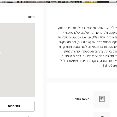
גישה
אנחנו פותחים חנויות של Opticien SAINT-GÉRÉON Optical Center בכל רחבי צרפת וחוץ
יקאים ולמומחים המדופלמים שלנו למכשירי
שמיעה להעניק לכם שירות ומעקב מותאמים אישית. מאז 1991, Optical Center מציעה את
ה. תחומי השמיעה (אודיולוגיה) והטיפול בקשיי
ים שלנו אותם ומבטיחים לכם תמצאו תחת קורת
ם ביותר. בתחום האופטיקה: עדשות לתיקון
, עדשות מגע ועזרי שמיעה. בתחום השמיעה,
ים וטכנולוגיה מתקדמת, אנחנו מאפשרים לכל
הצעת מחיר
גוגל מפות
ראה
את
המסלול