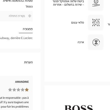
מסלול בהתאמה אישית
ביטוח שלווה אופטיקל סנטר
במפת
– שירות בתשלום – אחריות
התחל
גוגל
,
בקרבתי
חפש
מלאי עצום
ר
חנות
Optical
תַחְבּוּרָה
Center
Subway, derrière E.Leclerc
ארכה
הערות
AMANDINE
ut le responsable : pas à
 ! Il y aura toujours une
pour fuir les problèmes.