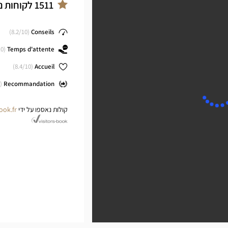
cal
ב
1511
לקוחות נ
ter
8.2
/10)
(
Conseils
0)
(
Temps d'attente
8.4
/10)
(
Accueil
(
Recommandation
קולות נאספו על ידי
ook.fr