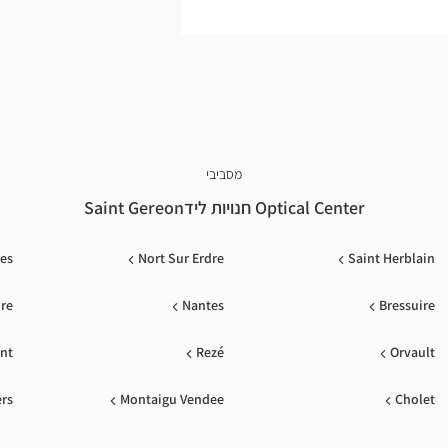
מסביבי
Optical Center חנויות לידSaint Gereon
es
Nort Sur Erdre
Saint Herblain
ire
Nantes
Bressuire
nt
Rezé
Orvault
rs
Montaigu Vendee
Cholet