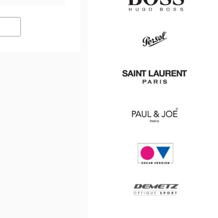
Hugo
Boss
Persol
Saint
Laurent
Paul
&
Joe
Oscar
version