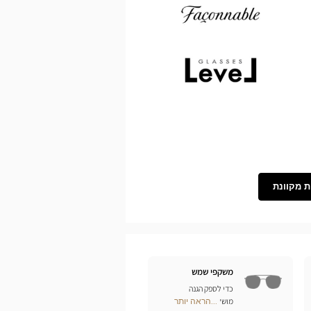
Demetz
Façonnable
Level
ת מקוונת
משקפי שמש
כדי לספק הגנה
מושלמת לעיניכם מפני
...הראה יותר
Optical