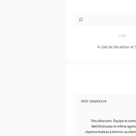
לו"ז
לחנות
Opticien
SAINT-
חנייה
GÉRÉON
Optical
Center
À côté de Décathlon et 
14 באוקטובר 2025
Très décevant. Équipe et surto
l&#039;écoute et même agressif
réponse bateau à donner au client 