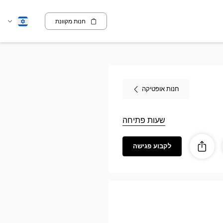
חנות מקוונת
שנה
עברית
שפה
חנות אופטיקה
שעות פתיחה
לקבוע פגישה
ז
ות
לַחֲלוֹק
Optic
SAI
GÉRÉ