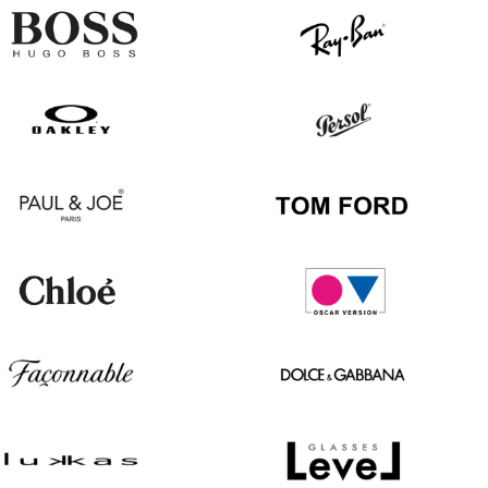
Hugo
Ray
Boss
Ban
Oakley
Persol
Paul
Tom
&
Ford
Joe
Chloé
Oscar
version
Façonnable
Dolce
&