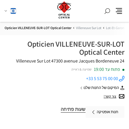
חפש
שנה
עברית
תפריט
שפה
Opticien VILLENEUVE-SUR-LOT Optical Center
Villeneuve Sur Lot
Lot-Et-Garonne
Opticien VILLENEUVE-SUR-LOT
Optical Center
47300 Villeneuve Sur Lot
24 avenue Jacques Bordeneuve
פתוח עד 19:00
שמיעה & ראייה
+33 5 53 75 00 00
התקשר
לחנות
המיקום של החנות שלנו
Opticien
של
VILLENEUVE-
Opticien
צור קשר!
SUR-LOT
VILLENEUVE-
Optical
SUR-
Center ב
LOT
שעות פתיחה
חנות אופטיקה
Optical
Center