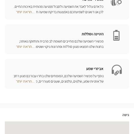
כל אדם עלול לאבד את השמיעה ולסבול מפגיעה מהותית באיכות החיים.
לכן אנו דואגים לשמיעתכם באמצעות בדיקת שמיעה חינם, בשילוב עם
...הראה יותר
Optical
שירות וייעוץ איכותיים הניתנים על-ידי מיטב אנשי המקצוע. טכנאי השמע
Center
והמומחים שלנו לעזרי שמיעה יאזינו לכם ויסייעו לכם לבחור בכלי העזר
Opticien
המותאמים ביותר לצורכיכם.
חנויות
היגיינה וסוללות
מכשירי השמיעה שלכם מחייבים תשומת לב מרבית ותחזוקה נאותה;
בחנות שלנו תמצאו מגוון סוללות ופתרונות ניקוי ושטיפה ייחודיים
...הראה יותר
Optical
למכשיר השמיעה שלכם.
Center
Opticien
חנויות
אביזרי שמע
נוסף על מכשיר השמיעה שלכם, המומחים שלנו בחרו עבורכם מגוון רחב
של אוזניות שמע, שלטים, טלפונים, שעונים מעוררים, מטענים ואביזרים
...הראה יותר
Optical
נוספים שכל מטרתם היא לשפר משמעותית את איכות החיים שלכם בכל
Center
יום.
Opticien
חנויות
גישה