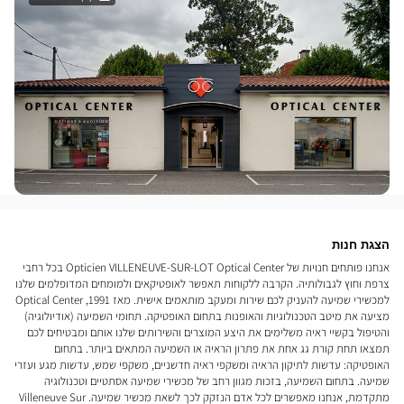
הצגת חנות
אנחנו פותחים חנויות של Opticien VILLENEUVE-SUR-LOT Optical Center בכל רחבי
צרפת וחוץ לגבולותיה. הקרבה ללקוחות תאפשר לאופטיקאים ולמומחים המדופלמים שלנו
למכשירי שמיעה להעניק לכם שירות ומעקב מותאמים אישית. מאז 1991, Optical Center
מציעה את מיטב הטכנולוגיות והאופנות בתחום האופטיקה. תחומי השמיעה (אודיולוגיה)
והטיפול בקשיי ראיה משלימים את היצע המוצרים והשירותים שלנו אותם ומבטיחים לכם
תמצאו תחת קורת גג אחת את פתרון הראיה או השמיעה המתאים ביותר. בתחום
האופטיקה: עדשות לתיקון הראיה ומשקפי ראיה חדשניים, משקפי שמש, עדשות מגע ועזרי
שמיעה. בתחום השמיעה, בזכות מגוון רחב של מכשירי שמיעה אסתטיים וטכנולוגיה
מתקדמת, אנחנו מאפשרים לכל אדם הנזקק לכך לשאת מכשיר שמיעה. Villeneuve Sur