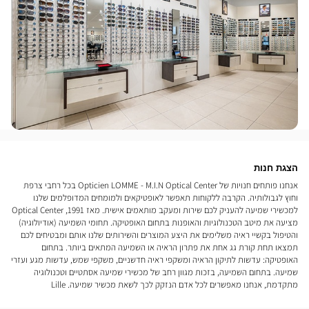
הצגת חנות
אנחנו פותחים חנויות של Opticien LOMME - M.I.N Optical Center בכל רחבי צרפת
וחוץ לגבולותיה. הקרבה ללקוחות תאפשר לאופטיקאים ולמומחים המדופלמים שלנו
למכשירי שמיעה להעניק לכם שירות ומעקב מותאמים אישית. מאז 1991, Optical Center
מציעה את מיטב הטכנולוגיות והאופנות בתחום האופטיקה. תחומי השמיעה (אודיולוגיה)
והטיפול בקשיי ראיה משלימים את היצע המוצרים והשירותים שלנו אותם ומבטיחים לכם
תמצאו תחת קורת גג אחת את פתרון הראיה או השמיעה המתאים ביותר. בתחום
האופטיקה: עדשות לתיקון הראיה ומשקפי ראיה חדשניים, משקפי שמש, עדשות מגע ועזרי
שמיעה. בתחום השמיעה, בזכות מגוון רחב של מכשירי שמיעה אסתטיים וטכנולוגיה
מתקדמת, אנחנו מאפשרים לכל אדם הנזקק לכך לשאת מכשיר שמיעה. Lille