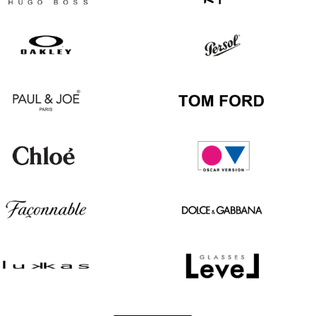
Hugo
Ray
Boss
Ban
Oakley
Persol
Paul
Tom
&
Ford
Joe
Chloé
Oscar
version
Façonnable
Dolce
&
Gabbana
Lukkas
Level