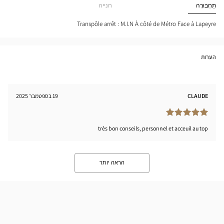
Optical
תַחְבּוּרָה
חנייה
-
Center
M.I.N
tical
Transpôle arrêt : M.I.N À côté de Métro Face à Lapeyre
nter
הערות
CLAUDE
19 בספטמבר 2025
très bon conseils, personnel et acceuil au top
הראה יותר