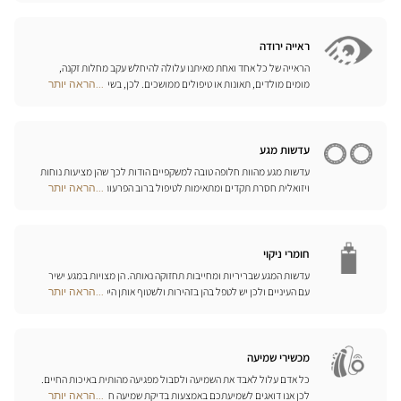
Center
של משקפי ספורט, משקפי צלילה וסקי, המותאמים לראייה שלכם.
Opticien
האופטיקאים שלנו ישמחו לעמוד לרשותכם ולהציע לכם את האביזרים
חנויות
המתאימים ביותר לענף הספורט בו אתם עוסקים.
ראייה ירודה
הראייה של כל אחד ואחת מאיתנו עלולה להיחלש עקב מחלות זקנה,
מומים מולדים, תאונות או טיפולים ממושכים. לכן, בשיתוף פעולה עם
...הראה יותר
Optical
היצרן הגרמני המוביל Eschenbach, פיתחנו סדרה שלמה של עזרי ראייה,
Center
זכוכיות מגדלת והגדלה בוידאו, כדי לשפר את כושר הראייה שלכם ולהקל
Opticien
עליכם ביום-יום.
חנויות
עדשות מגע
עדשות מגע מהוות חלופה טובה למשקפיים הודות לכך שהן מציעות נוחות
ויזואלית חסרת תקדים ומתאימות לטיפול ברוב הפרעות הראייה בדרגות
...הראה יותר
Optical
התיקון הנדרשות. המומחים שלנו לעדשות מגע ישמחו לכוון אתכם
Center
בבחירה וללוות אתכם בהתאמת העדשות. עדשות יומיות, חודשיות או
Opticien
שנתיות – בחרו עדשות מתאימות לעיניכם ותיהנו משיפור משמעותי
חנויות
באיכות חייכם.
חומרי ניקוי
עדשות המגע שבריריות ומחייבות תחזוקה נאותה. הן מצויות במגע ישיר
עם העיניים ולכן יש לטפל בהן בזהירות ולשטוף אותן היטב לאחר כל
...הראה יותר
Optical
שימוש. גלו את כל אמצעי השטיפה והניקוי ואת הפתרונות הרב-תכליתיים
Center
שלנו לכל סוגי העדשות; האופטיקאים שלנו ינחו אתכם כיצד לטפל בהן
Opticien
כיאות.
חנויות
מכשירי שמיעה
כל אדם עלול לאבד את השמיעה ולסבול מפגיעה מהותית באיכות החיים.
לכן אנו דואגים לשמיעתכם באמצעות בדיקת שמיעה חינם, בשילוב עם
...הראה יותר