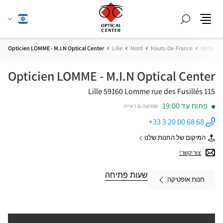
חפש
שנה
עברית
תפריט
שפה
ת
צרפת
Hauts-De-France
Nord
Lille
Opticien LOMME - M.I.N Optical Center
Opticien LOMME - M.I.N Optical Center
59160 Lille
Lomme
115 rue des Fusillés
פתוח עד 19:00
שמיעה & ראייה
+33 3 20 00 68 68
התקשר
לחנות
המיקום של החנות שלנו
Opticien
של
LOMME -
Opticien
צור קשר!
M.I.N
LOMME
Optical
-
Center ב
M.I.N
שעות פתיחה
חנות אופטיקה
Optical
Center