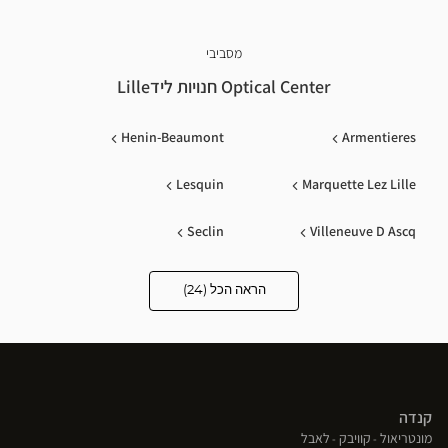
מסביבי
Optical Center חנויות לידLille
Henin-Beaumont
Armentieres
Lesquin
Marquette Lez Lille
Seclin
Villeneuve D Ascq
Libercourt
Wasquehal
הראה הכל (24)
Optical
Center
Opticien
Lys Lez Lannoy
Roncq
חנויות
Mouscron
Bailleul
קנדה
Dunkerque
Vendin Le Vieil
(פתח
(פתח
(פתח
מונטריאול
קוויבק
לאבל