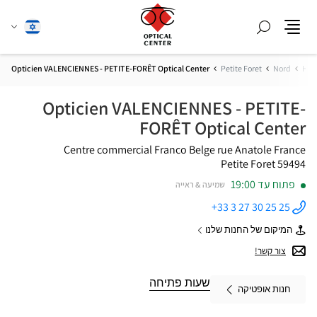
חפש
שנה
עברית
תפריט
שפה
Opticien VALENCIENNES - PETITE-FORÊT Optical Center
Petite Foret
Nord
Hau
Opticien VALENCIENNES - PETITE-
FORÊT Optical Center
Centre commercial Franco Belge
rue Anatole France
59494 Petite Foret
פתוח עד 19:00
שמיעה & ראייה
+33 3 27 30 25 25
התקשר
לחנות
המיקום של החנות שלנו
Opticien
של
VALENCIENNES
Opticien
צור קשר!
- PETITE-
VALENCIENNES
FORÊT
-
Optical
PETITE-
שעות פתיחה
Center ב
חנות אופטיקה
FORÊT
Optical
Center