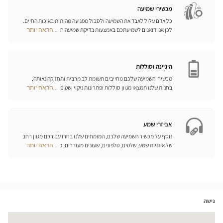
חנויות
מכשירי שמיעה
כל אדם עלול לאבד את השמיעה ולסבול מפגיעה מהותית באיכות החיים.
לכן אנו דואגים לשמיעתכם באמצעות בדיקת שמיעה חינם, בשילוב עם
...הראה יותר
Optical
שירות וייעוץ איכותיים הניתנים על-ידי מיטב אנשי המקצוע. טכנאי השמע
Center
והמומחים שלנו לעזרי שמיעה יאזינו לכם ויסייעו לכם לבחור בכלי העזר
Opticien
המותאמים ביותר לצורכיכם.
חנויות
היגיינה וסוללות
מכשירי השמיעה שלכם מחייבים תשומת לב מרבית ותחזוקה נאותה;
בחנות שלנו תמצאו מגוון סוללות ופתרונות ניקוי ושטיפה ייחודיים
...הראה יותר
Optical
למכשיר השמיעה שלכם.
Center
Opticien
חנויות
אביזרי שמע
נוסף על מכשיר השמיעה שלכם, המומחים שלנו בחרו עבורכם מגוון רחב
של אוזניות שמע, שלטים, טלפונים, שעונים מעוררים, מטענים ואביזרים
...הראה יותר
Optical
נוספים שכל מטרתם היא לשפר משמעותית את איכות החיים שלכם בכל
Center
יום.
Opticien
חנויות
גישה