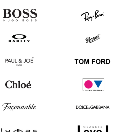
Hugo
Ray
Boss
Ban
Oakley
Persol
Paul
Tom
&
Ford
Joe
Chloé
Oscar
version
Façonnable
Dolce