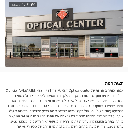
(7)כל התמונות
הצגת חנות
אנחנו פותחים חנויות של Opticien VALENCIENNES - PETITE-FORÊT Optical Center
בכל רחבי צרפת וחוץ לגבולותיה. הקרבה ללקוחות תאפשר לאופטיקאים ולמומחים
המדופלמים שלנו למכשירי שמיעה להעניק לכם שירות ומעקב מותאמים אישית. מאז
1991, Optical Center מציעה את מיטב הטכנולוגיות והאופנות בתחום האופטיקה. תחומי
השמיעה (אודיולוגיה) והטיפול בקשיי ראיה משלימים את היצע המוצרים והשירותים שלנו
אותם ומבטיחים לכם תמצאו תחת קורת גג אחת את פתרון הראיה או השמיעה המתאים
ביותר. בתחום האופטיקה: עדשות לתיקון הראיה ומשקפי ראיה חדשניים, משקפי שמש,
עדשות מגע ועזרי שמיעה. בתחום השמיעה, בזכות מגוון רחב של מכשירי שמיעה