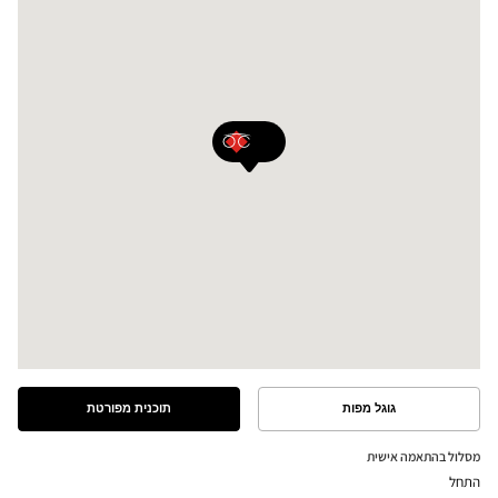
גוגל מפות
תוכנית מפורטת
ראה
ראה
את
את
התוכנית
המסלול
מסלול בהתאמה אישית
המפורטת
במפת
התחל
גוגל