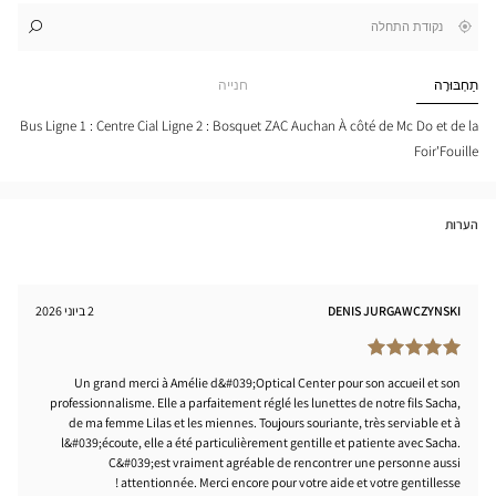
,
בקרבתי
לו"ז
לחנות
חפש
cien
חנות
NNES
Optical
תַחְבּוּרָה
חנייה
-
Center
ITE-
ORÊT
Bus Ligne 1 : Centre Cial Ligne 2 : Bosquet ZAC Auchan À côté de Mc Do et de la
tical
Foir'Fouille
nter
הערות
DENIS JURGAWCZYNSKI
2 ביוני 2026
Un grand merci à Amélie d&#039;Optical Center pour son accueil et son
professionnalisme. Elle a parfaitement réglé les lunettes de notre fils Sacha,
de ma femme Lilas et les miennes. Toujours souriante, très serviable et à
l&#039;écoute, elle a été particulièrement gentille et patiente avec Sacha.
C&#039;est vraiment agréable de rencontrer une personne aussi
attentionnée. Merci encore pour votre aide et votre gentillesse !