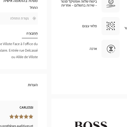
מסלול בהתאמה אישית
ביטוח שלווה אופטיקל סנטר
במפת
– שירות בתשלום – אחריות
התחל
גוגל
,
בקרבתי
חפש
מלאי עצום
ר
חנות
Optical
תַחְבּוּרָה
Center
e Villote Face à l'office du
ארכה
laire. Entrée rue Delcassé
ou Allée de Villote
הערות
CARLESSI
s prothèses auditives et