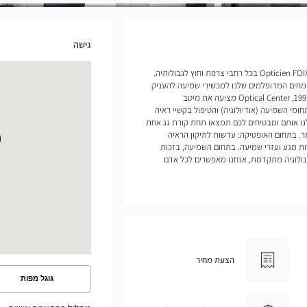
גישה
אנחנו פותחים חנויות של Opticien FOIX Optical Center בכל רחבי צרפת וחוץ לגבולותיה.
מחים המדופלמים שלנו למכשירי שמיעה להעניק
לכם שירות ומעקב מותאמים אישית. מאז 1991, Optical Center מציעה את מיטב
ומי השמיעה (אודיולוגיה) והטיפול בקשיי ראיה
נו אותם ומבטיחים לכם תמצאו תחת קורת גג אחת
. בתחום האופטיקה: עדשות לתיקון הראיה
ת מגע ועזרי שמיעה. בתחום השמיעה, בזכות
כנולוגיה מתקדמת, אנחנו מאפשרים לכל אדם
הצעת מחיר
גוגל מפות
ראה
את
המסלול