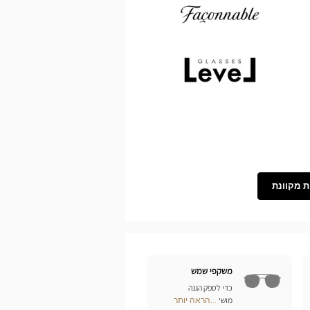
Demetz
Façonnable
Level
ת מקוונת
משקפי שמש
כדי לספק הגנה
מושלמת לעיניכם מפני
...הראה יותר
Optical