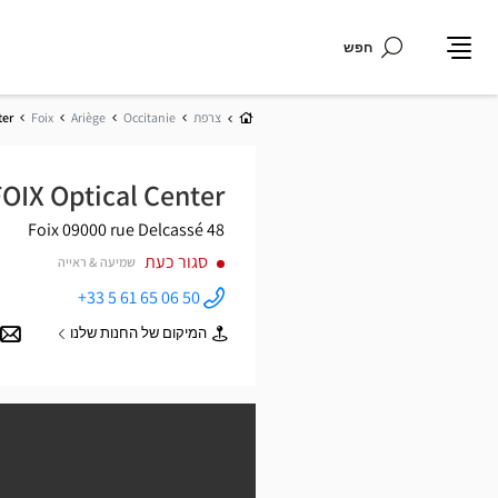
חפש
תפריט
בית
צרפת
Occitanie
Ariège
Foix
ter
FOIX Optical Center
09000 Foix
48 rue Delcassé
סגור כעת
שמיעה & ראייה
+33 5 61 65 06 50
התקשר
לחנות
המיקום של החנות שלנו
Opticien
של
FOIX
Opticien
Optical
FOIX
Center ב
Optical
Center