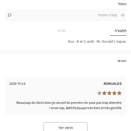
התחל
גוגל
,
בקרבתי
לו"ז
לחנות
חפש
cien
חנות
BAN
Optical
תַחְבּוּרָה
חנייה
-
Center
PIAC
tical
Bus : B et G arrêt : Mc Donald's Sapiac
nter
הערות
ROMUALD D.
6 ביולי 2026
Beaucoup de client donc je conseil de prendre rdv pour pas trop attendre
sinon top, l&#039;équipe très bien et très gentille !
הראה יותר