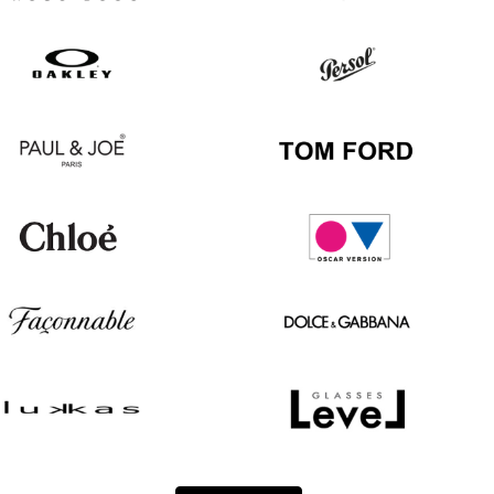
Hugo
Ray
Boss
Ban
Oakley
Persol
Paul
Tom
&
Ford
Joe
Chloé
Oscar
version
Façonnable
Dolce
&
Gabbana
Lukkas
Level