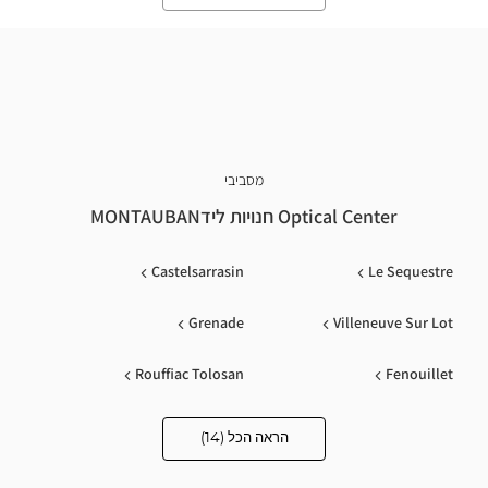
מסביבי
Optical Center חנויות לידMONTAUBAN
Castelsarrasin
Le Sequestre
Grenade
Villeneuve Sur Lot
Rouffiac Tolosan
Fenouillet
Colomiers
L'union
הראה הכל (14)
Optical
Center
Opticien
Castelnaudary
Toulouse