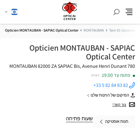
חפש
שנה
עברית
תפריט
שפה
Opticien MONTAUBAN - SAPIAC Optical Center
MONTAUBAN
Tarn-Et-Garonne
Opticien MONTAUBAN - SAPIAC
Optical Center
82000 MONTAUBAN
ZA SAPIAC
780 Bis, Avenue Henri Dunant
פתוח עד 19:00
ראייה
+33 5 82 84 83 82
התקשר
לחנות
המיקום של החנות שלנו
Opticien
של
MONTAUBAN
Opticien
צור קשר!
- SAPIAC
MONTAUBAN
Optical
-
Center ב
SAPIAC
שעות פתיחה
חנות אופטיקה
Optical
Center