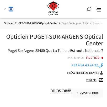
חפש
שנה
עברית
תפריט
שפה
Opticien PUGET-SUR-ARGENS Optical Center
Puget Sur Argens
Var
Provence-Al
Opticien PUGET-SUR-ARGENS Optical
Center
83480 Puget Sur Argens
Qua La Tuiliere Est
route Nationale 7
סגור כעת
שמיעה & ראייה
+33 4 94 43 24 32
התקשר
לחנות
המיקום של החנות שלנו
Opticien
של
PUGET-
Opticien
צור קשר!
SUR-
PUGET-
ARGENS
SUR-
Optical
ARGENS
שעות פתיחה
Center ב
חנות אופטיקה
Optical
Center