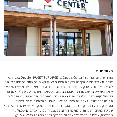
הצגת חנות
אנחנו פותחים חנויות של Opticien PUGET-SUR-ARGENS Optical Center בכל רחבי
צרפת וחוץ לגבולותיה. הקרבה ללקוחות תאפשר לאופטיקאים ולמומחים המדופלמים שלנו
למכשירי שמיעה להעניק לכם שירות ומעקב מותאמים אישית. מאז 1991, Optical Center
מציעה את מיטב הטכנולוגיות והאופנות בתחום האופטיקה. תחומי השמיעה (אודיולוגיה)
והטיפול בקשיי ראיה משלימים את היצע המוצרים והשירותים שלנו אותם ומבטיחים לכם
תמצאו תחת קורת גג אחת את פתרון הראיה או השמיעה המתאים ביותר. בתחום
האופטיקה: עדשות לתיקון הראיה ומשקפי ראיה חדשניים, משקפי שמש, עדשות מגע ועזרי
שמיעה. בתחום השמיעה, בזכות מגוון רחב של מכשירי שמיעה אסתטיים וטכנולוגיה
מתקדמת, אנחנו מאפשרים לכל אדם הנזקק לכך לשאת מכשיר שמיעה. Puget Sur