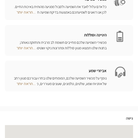
כל אדם עלול לאבד את השמיעה ולסבול מפגיעה מהותית באיכות החיים.
לכן אנו דואגים לשמיעתכם באמצעות בדיקת שמיעה חינם, בשילוב עם
...הראה יותר
Optical
שירות וייעוץ איכותיים הניתנים על-ידי מיטב אנשי המקצוע. טכנאי השמע
Center
והמומחים שלנו לעזרי שמיעה יאזינו לכם ויסייעו לכם לבחור בכלי העזר
Opticien
המותאמים ביותר לצורכיכם.
חנויות
היגיינה וסוללות
מכשירי השמיעה שלכם מחייבים תשומת לב מרבית ותחזוקה נאותה;
בחנות שלנו תמצאו מגוון סוללות ופתרונות ניקוי ושטיפה ייחודיים
...הראה יותר
Optical
למכשיר השמיעה שלכם.
Center
Opticien
חנויות
אביזרי שמע
נוסף על מכשיר השמיעה שלכם, המומחים שלנו בחרו עבורכם מגוון רחב
של אוזניות שמע, שלטים, טלפונים, שעונים מעוררים, מטענים ואביזרים
...הראה יותר
Optical
נוספים שכל מטרתם היא לשפר משמעותית את איכות החיים שלכם בכל
Center
יום.
Opticien
חנויות
גישה