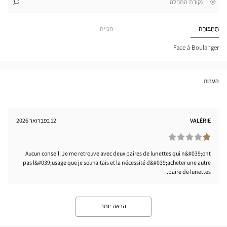
,
בקרבתי
לו"ז
לחנות
חפש
cien
חנות
GET-
Optical
תַחְבּוּרָה
חנייה
SUR-
Center
ENS
tical
Face à Boulanger
nter
הערות
VALÉRIE
12 בפברואר 2026
Aucun conseil. Je me retrouve avec deux paires de lunettes qui n&#039;ont
pas l&#039;usage que je souhaitais et la nécessité d&#039;acheter une autre
paire de lunettes.
הראה יותר