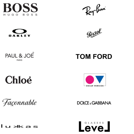
Hugo
Ray
Boss
Ban
Oakley
Persol
Paul
Tom
&
Ford
Joe
Chloé
Oscar
version
Façonnable
Dolce
&