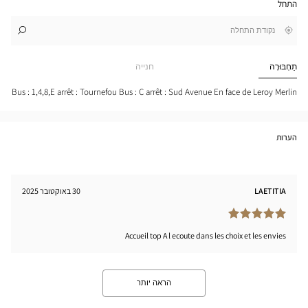
התחל
גוגל
,
בקרבתי
לו"ז
לחנות
חפש
cien
חנות
LA
Optical
תַחְבּוּרָה
חנייה
CHE
Center
SUR
YON
Bus : 1,4,8,E arrêt : Tournefou Bus : C arrêt : Sud Avenue En face de Leroy Merlin
-
SUD
NUE
tical
הערות
nter
LAETITIA
30 באוקטובר 2025
Accueil top A l ecoute dans les choix et les envies
הראה יותר