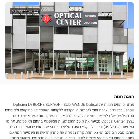
(4)כל התמונות
הצגת חנות
אנחנו פותחים חנויות של Opticien LA ROCHE SUR YON - SUD AVENUE Optical
Center בכל רחבי צרפת וחוץ לגבולותיה. הקרבה ללקוחות תאפשר לאופטיקאים ולמומחים
המדופלמים שלנו למכשירי שמיעה להעניק לכם שירות ומעקב מותאמים אישית. מאז
1991, Optical Center מציעה את מיטב הטכנולוגיות והאופנות בתחום האופטיקה. תחומי
השמיעה (אודיולוגיה) והטיפול בקשיי ראיה משלימים את היצע המוצרים והשירותים שלנו
אותם ומבטיחים לכם תמצאו תחת קורת גג אחת את פתרון הראיה או השמיעה המתאים
ביותר. בתחום האופטיקה: עדשות לתיקון הראיה ומשקפי ראיה חדשניים, משקפי שמש,