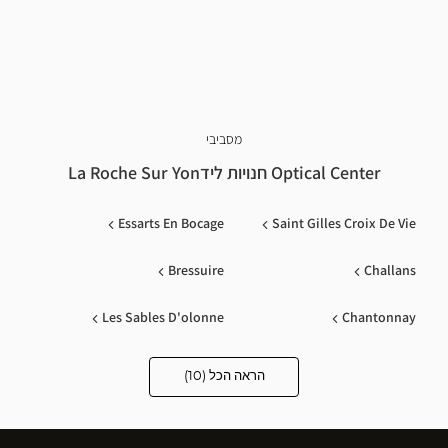
מסביבי
Optical Center חנויות לידLa Roche Sur Yon
Essarts En Bocage
Saint Gilles Croix De Vie
Bressuire
Challans
Les Sables D'olonne
Chantonnay
Montaigu Vendee
Luçon
הראה הכל (10)
Optical
Center
Opticien
Saint-Herblain
Les Herbiers
חנויות