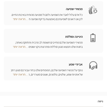
Opticien
כיאות.
חנויות
מכשירי שמיעה
כל אדם עלול לאבד את השמיעה ולסבול מפגיעה מהותית באיכות החיים.
לכן אנו דואגים לשמיעתכם באמצעות בדיקת שמיעה חינם, בשילוב עם
...הראה יותר
Optical
שירות וייעוץ איכותיים הניתנים על-ידי מיטב אנשי המקצוע. טכנאי השמע
Center
והמומחים שלנו לעזרי שמיעה יאזינו לכם ויסייעו לכם לבחור בכלי העזר
Opticien
המותאמים ביותר לצורכיכם.
חנויות
היגיינה וסוללות
מכשירי השמיעה שלכם מחייבים תשומת לב מרבית ותחזוקה נאותה;
בחנות שלנו תמצאו מגוון סוללות ופתרונות ניקוי ושטיפה ייחודיים
...הראה יותר
Optical
למכשיר השמיעה שלכם.
Center
Opticien
חנויות
אביזרי שמע
נוסף על מכשיר השמיעה שלכם, המומחים שלנו בחרו עבורכם מגוון רחב
של אוזניות שמע, שלטים, טלפונים, שעונים מעוררים, מטענים ואביזרים
...הראה יותר
Optical
נוספים שכל מטרתם היא לשפר משמעותית את איכות החיים שלכם בכל
Center
יום.
Opticien
חנויות
גישה