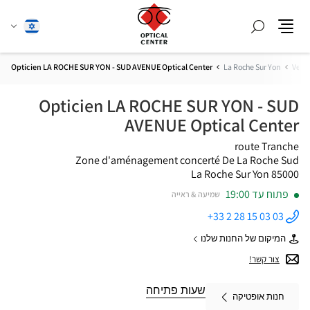
חפש
שנה
עברית
תפריט
שפה
Opticien LA ROCHE SUR YON - SUD AVENUE Optical Center
La Roche Sur Yon
Vend
Opticien LA ROCHE SUR YON - SUD
AVENUE Optical Center
route Tranche
Zone d'aménagement concerté De La Roche Sud
85000 La Roche Sur Yon
פתוח עד 19:00
שמיעה & ראייה
+33 2 28 15 03 03
התקשר
לחנות
המיקום של החנות שלנו
Opticien
של
LA ROCHE
Opticien
צור קשר!
SUR YON -
LA
SUD
ROCHE
AVENUE
SUR
שעות פתיחה
Optical
חנות אופטיקה
YON
Center ב