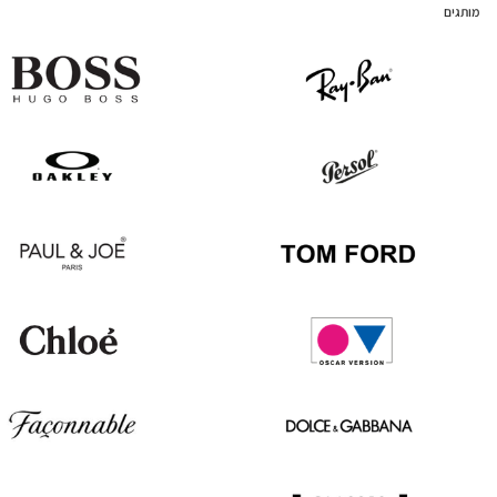
מותגים
Hugo
Ray
Boss
Ban
Oakley
Persol
Paul
Tom
&
Ford
Joe
Chloé
Oscar
version