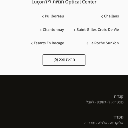
Optical Center חנויות לידLuçon
Puilboreau
Challans
Chantonnay
Saint-Gilles-Croix-De-Vie
Essarts En Bocage
La Roche Sur Yon
Les Sables D'olonne
Angoulins
הראה הכל (9)
Optical
Center
Opticien
Les Herbiers
חנויות
קנדה
(פתח
(פתח
(פתח
מונטריאול
קוויבק
לאבל
בחלון
בחלון
בחלון
חדש)
חדש)
חדש)
ספרד
(פתח
(פתח
(פתח
אליקנטה
אלצ'ה
טורבייה
בחלון
בחלון
בחלון