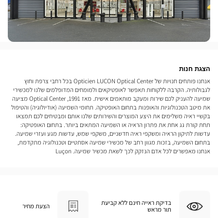
הצגת חנות
אנחנו פותחים חנויות של Opticien LUÇON Optical Center בכל רחבי צרפת וחוץ
לגבולותיה. הקרבה ללקוחות תאפשר לאופטיקאים ולמומחים המדופלמים שלנו למכשירי
שמיעה להעניק לכם שירות ומעקב מותאמים אישית. מאז 1991, Optical Center מציעה
את מיטב הטכנולוגיות והאופנות בתחום האופטיקה. תחומי השמיעה (אודיולוגיה) והטיפול
בקשיי ראיה משלימים את היצע המוצרים והשירותים שלנו אותם ומבטיחים לכם תמצאו
תחת קורת גג אחת את פתרון הראיה או השמיעה המתאים ביותר. בתחום האופטיקה:
עדשות לתיקון הראיה ומשקפי ראיה חדשניים, משקפי שמש, עדשות מגע ועזרי שמיעה.
בתחום השמיעה, בזכות מגוון רחב של מכשירי שמיעה אסתטיים וטכנולוגיה מתקדמת,
אנחנו מאפשרים לכל אדם הנזקק לכך לשאת מכשיר שמיעה. Luçon
בדיקת ראייה חינם ללא קביעת
הצעת מחיר
תור מראש