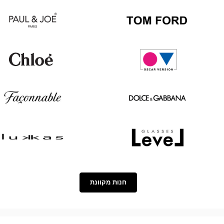
Oakley
Persol
Paul
Tom
&
Ford
Joe
Chloé
Oscar
version
Façonnable
Dolce
&
Gabbana
Lukkas
Level
חנות מקוונת