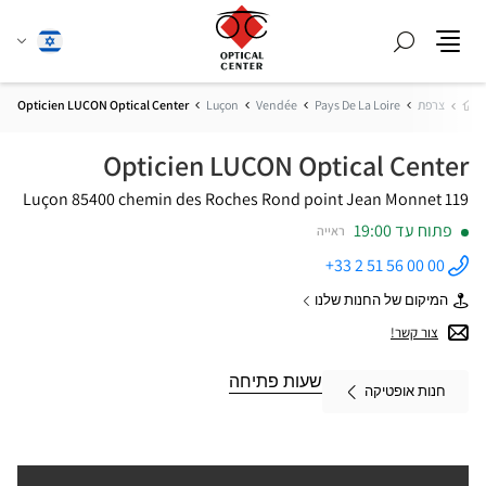
חפש
שנה
עברית
תפריט
שפה
בית
צרפת
Pays De La Loire
Vendée
Luçon
Opticien LUÇON Optical Center
Opticien LUÇON Optical Center
85400 Luçon
119 chemin des Roches Rond point Jean Monnet
פתוח עד 19:00
ראייה
+33 2 51 56 00 00
התקשר
לחנות
המיקום של החנות שלנו
Opticien
של
LUÇON
Opticien
צור קשר!
Optical
LUÇON
Center ב
Optical
Center
שעות פתיחה
חנות אופטיקה