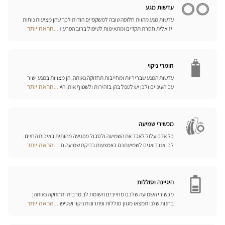
חנויות
עדשות מגע
עדשות מגע מהוות חלופה טובה למשקפיים הודות לכך שהן מציעות נוחות
ויזואלית חסרת תקדים ומתאימות לטיפול ברוב הפרעות הראייה בדרגות
...הראה יותר
Optical
התיקון הנדרשות. המומחים שלנו לעדשות מגע ישמחו לכוון אתכם
Center
בבחירה וללוות אתכם בהתאמת העדשות. עדשות יומיות, חודשיות או
Opticien
שנתיות – בחרו עדשות מתאימות לעיניכם ותיהנו משיפור משמעותי
חנויות
באיכות חייכם.
חומרי ניקוי
עדשות המגע שבריריות ומחייבות תחזוקה נאותה. הן מצויות במגע ישיר
עם העיניים ולכן יש לטפל בהן בזהירות ולשטוף אותן היטב לאחר כל
...הראה יותר
Optical
שימוש. גלו את כל אמצעי השטיפה והניקוי ואת הפתרונות הרב-תכליתיים
Center
שלנו לכל סוגי העדשות; האופטיקאים שלנו ינחו אתכם כיצד לטפל בהן
Opticien
כיאות.
חנויות
מכשירי שמיעה
כל אדם עלול לאבד את השמיעה ולסבול מפגיעה מהותית באיכות החיים.
לכן אנו דואגים לשמיעתכם באמצעות בדיקת שמיעה חינם, בשילוב עם
...הראה יותר
Optical
שירות וייעוץ איכותיים הניתנים על-ידי מיטב אנשי המקצוע. טכנאי השמע
Center
והמומחים שלנו לעזרי שמיעה יאזינו לכם ויסייעו לכם לבחור בכלי העזר
Opticien
המותאמים ביותר לצורכיכם.
חנויות
היגיינה וסוללות
מכשירי השמיעה שלכם מחייבים תשומת לב מרבית ותחזוקה נאותה;
בחנות שלנו תמצאו מגוון סוללות ופתרונות ניקוי ושטיפה ייחודיים
...הראה יותר
Optical
למכשיר השמיעה שלכם.
Center