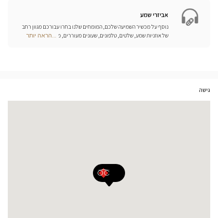
Opticien
חנויות
אביזרי שמע
נוסף על מכשיר השמיעה שלכם, המומחים שלנו בחרו עבורכם מגוון רחב
של אוזניות שמע, שלטים, טלפונים, שעונים מעוררים, מטענים ואביזרים
...הראה יותר
Optical
נוספים שכל מטרתם היא לשפר משמעותית את איכות החיים שלכם בכל
Center
יום.
Opticien
חנויות
גישה