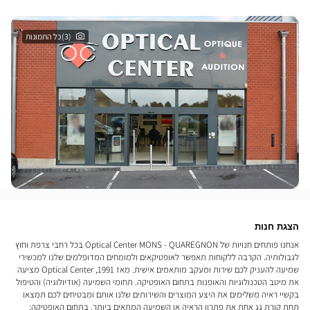
(3)כל התמונות
הצגת חנות
אנחנו פותחים חנויות של Optical Center MONS - QUAREGNON בכל רחבי צרפת וחוץ
לגבולותיה. הקרבה ללקוחות תאפשר לאופטיקאים ולמומחים המדופלמים שלנו למכשירי
שמיעה להעניק לכם שירות ומעקב מותאמים אישית. מאז 1991, Optical Center מציעה
את מיטב הטכנולוגיות והאופנות בתחום האופטיקה. תחומי השמיעה (אודיולוגיה) והטיפול
בקשיי ראיה משלימים את היצע המוצרים והשירותים שלנו אותם ומבטיחים לכם תמצאו
תחת קורת גג אחת את פתרון הראיה או השמיעה המתאים ביותר. בתחום האופטיקה: