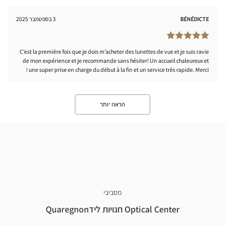
BÉNÉDICTE
3 בספטמבר 2025
C’est la première fois que je dois m’acheter des lunettes de vue et je suis ravie
de mon expérience et je recommande sans hésiter! Un accueil chaleureux et
une super prise en charge du début à la fin et un service très rapide. Merci !
הראה יותר
מסביבי
Optical Center חנויות לידQuaregnon