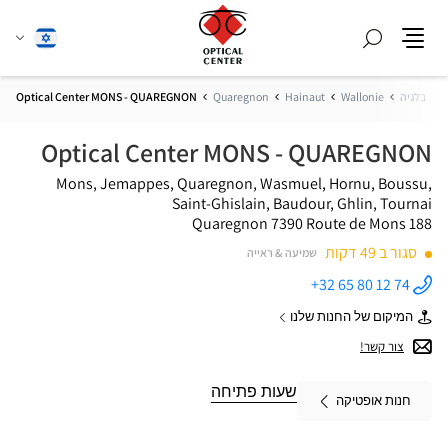
חפש
שנה
עברית
תפריט
שפה
ת
בלגיה
Wallonie
Hainaut
Quaregnon
Optical Center MONS - QUAREGNON
Optical Center MONS - QUAREGNON
Mons, Jemappes, Quaregnon, Wasmuel, Hornu, Boussu,
Saint-Ghislain, Baudour, Ghlin, Tournai
7390 Quaregnon
Route de Mons 188
סגור ב 49 דקות
שמיעה & ראייה
+32 65 80 12 74
התקשר
לחנות
המיקום של החנות שלנו
Optical
של
Center
Optical
צור קשר!
MONS -
Center
QUAREGNON
MONS
ב
-
שעות פתיחה
חנות אופטיקה
QUAREGNON