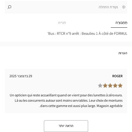
,
בקרבתי
לו"ז
לחנות
חפש
cien
חנות
REAU
Optical
תַחְבּוּרָה
חנייה
-
Center
LA
LLE
Bus : RTCR n°9 arrêt : Beaulieu 1 À côté de FORMUL'
tical
nter
הערות
ROGER
29 בדצמבר 2025
Un opticien qui reste accueillant quand on vient pour des lunettes à zéro euro.
Là ou les concurrents autour sont moins serviables. Leur choix de montures
dans cette gamme est aussi plus large. Magasin agréable.
הראה יותר