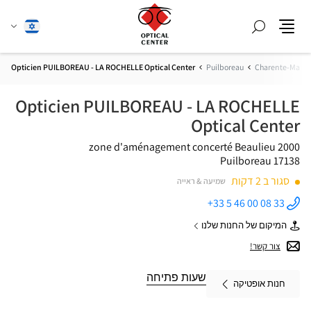
חפש
שנה
עברית
תפריט
שפה
Opticien PUILBOREAU - LA ROCHELLE Optical Center
Puilboreau
Charente-Marit
Opticien PUILBOREAU - LA ROCHELLE
Optical Center
zone d'aménagement concerté Beaulieu 2000
17138 Puilboreau
סגור ב 2 דקות
שמיעה & ראייה
+33 5 46 00 08 33
התקשר
לחנות
המיקום של החנות שלנו
Opticien
של
PUILBOREAU
Opticien
צור קשר!
- LA
PUILBOREAU
ROCHELLE
-
Optical
LA
שעות פתיחה
Center ב
חנות אופטיקה
ROCHELLE
Optical
Center