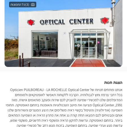
(3)כל התמונות
הצגת חנות
אנחנו פותחים חנויות של Opticien PUILBOREAU - LA ROCHELLE Optical Center
בכל רחבי צרפת וחוץ לגבולותיה. הקרבה ללקוחות תאפשר לאופטיקאים ולמומחים
המדופלמים שלנו למכשירי שמיעה להעניק לכם שירות ומעקב מותאמים אישית. מאז
1991, Optical Center מציעה את מיטב הטכנולוגיות והאופנות בתחום האופטיקה. תחומי
השמיעה (אודיולוגיה) והטיפול בקשיי ראיה משלימים את היצע המוצרים והשירותים שלנו
אותם ומבטיחים לכם תמצאו תחת קורת גג אחת את פתרון הראיה או השמיעה המתאים
ביותר. בתחום האופטיקה: עדשות לתיקון הראיה ומשקפי ראיה חדשניים, משקפי שמש,
עדשות מגע ועזרי שמיעה. בתחום השמיעה, בזכות מגוון רחב של מכשירי שמיעה