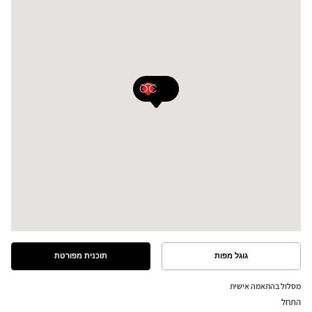
גוגל מפות
תוכנית מפורטת
ראה
ראה
את
את
התוכנית
המסלול
מסלול בהתאמה אישית
המפורטת
במפת
התחל
גוגל