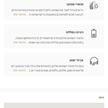
חנויות
מכשירי שמיעה
כל אדם עלול לאבד את השמיעה ולסבול מפגיעה מהותית באיכות החיים.
לכן אנו דואגים לשמיעתכם באמצעות בדיקת שמיעה חינם, בשילוב עם
...הראה יותר
Optical
שירות וייעוץ איכותיים הניתנים על-ידי מיטב אנשי המקצוע. טכנאי השמע
Center
והמומחים שלנו לעזרי שמיעה יאזינו לכם ויסייעו לכם לבחור בכלי העזר
Opticien
המותאמים ביותר לצורכיכם.
חנויות
היגיינה וסוללות
מכשירי השמיעה שלכם מחייבים תשומת לב מרבית ותחזוקה נאותה;
בחנות שלנו תמצאו מגוון סוללות ופתרונות ניקוי ושטיפה ייחודיים
...הראה יותר
Optical
למכשיר השמיעה שלכם.
Center
Opticien
חנויות
אביזרי שמע
נוסף על מכשיר השמיעה שלכם, המומחים שלנו בחרו עבורכם מגוון רחב
של אוזניות שמע, שלטים, טלפונים, שעונים מעוררים, מטענים ואביזרים
...הראה יותר
Optical
נוספים שכל מטרתם היא לשפר משמעותית את איכות החיים שלכם בכל
Center
יום.
Opticien
חנויות
גישה