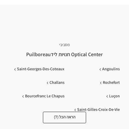
מסביבי
Optical Center חנויות לידPuilboreau
Saint-Georges-Des-Coteaux
Angoulins
Challans
Rochefort
Bourcefranc Le Chapus
Luçon
Saint-Gilles-Croix-De-Vie
הראה הכל (7)
Optical
Center
Opticien