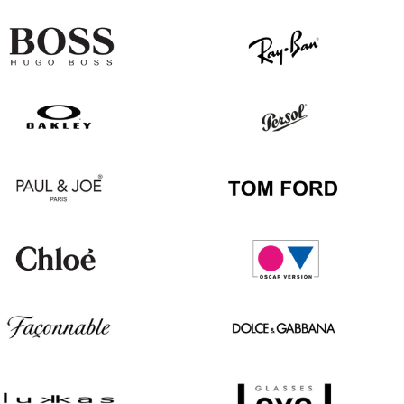
Hugo
Ray
Boss
Ban
Oakley
Persol
Paul
Tom
&
Ford
Joe
Chloé
Oscar
version
Façonnable
Dolce