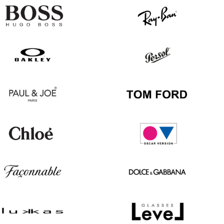
Hugo
Ray
Boss
Ban
Oakley
Persol
Paul
Tom
&
Ford
Joe
Chloé
Oscar
version
Façonnable
Dolce
&