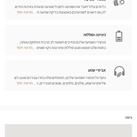
כל אדם עלול לאבד את השמיעה ולסבול מפגיעה מהותית באיכות החיים.
לכן אנו דואגים לשמיעתכם באמצעות בדיקת שמיעה חינם, בשילוב עם
...הראה יותר
Optical
שירות וייעוץ איכותיים הניתנים על-ידי מיטב אנשי המקצוע. טכנאי השמע
Center
והמומחים שלנו לעזרי שמיעה יאזינו לכם ויסייעו לכם לבחור בכלי העזר
Opticien
המותאמים ביותר לצורכיכם.
חנויות
היגיינה וסוללות
מכשירי השמיעה שלכם מחייבים תשומת לב מרבית ותחזוקה נאותה;
בחנות שלנו תמצאו מגוון סוללות ופתרונות ניקוי ושטיפה ייחודיים
...הראה יותר
Optical
למכשיר השמיעה שלכם.
Center
Opticien
חנויות
אביזרי שמע
נוסף על מכשיר השמיעה שלכם, המומחים שלנו בחרו עבורכם מגוון רחב
של אוזניות שמע, שלטים, טלפונים, שעונים מעוררים, מטענים ואביזרים
...הראה יותר
Optical
נוספים שכל מטרתם היא לשפר משמעותית את איכות החיים שלכם בכל
Center
יום.
Opticien
חנויות
גישה