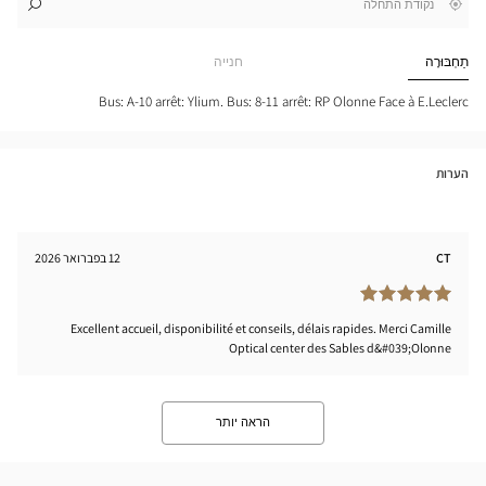
,
בקרבתי
לו"ז
לחנות
חפש
cien
חנות
LES
Optical
תַחְבּוּרָה
חנייה
BLES
Center
ONNE
tical
Bus: A-10 arrêt: Ylium. Bus: 8-11 arrêt: RP Olonne Face à E.Leclerc
nter
הערות
CT
12 בפברואר 2026
Excellent accueil, disponibilité et conseils, délais rapides. Merci Camille
Optical center des Sables d&#039;Olonne
הראה יותר