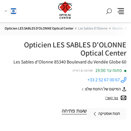
חפש
שנה
עברית
תפריט
שפה
Opticien LES SABLES D'OLONNE Optical Center
Les Sables D'Olonne
Vendée
Pa
Opticien LES SABLES D'OLONNE
Optical Center
85340 Les Sables d'Olonne
60 Boulevard du Vendée Globe
פתוח עד 19:00
שמיעה & ראייה
+33 2 52 67 00 67
התקשר
לחנות
המיקום של החנות שלנו
Opticien
של
LES
Opticien
צור קשר!
SABLES
LES
D'OLONNE
SABLES
Optical
D'OLONNE
שעות פתיחה
Center ב
חנות אופטיקה
Optical
Center