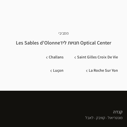
מסביבי
Optical Center חנויות לידLes Sables d'Olonne
Challans
Saint Gilles Croix De Vie
Luçon
La Roche Sur Yon
קנדה
(פתח
(פתח
(פתח
מונטריאול
קוויבק
לאבל
בחלון
בחלון
בחלון