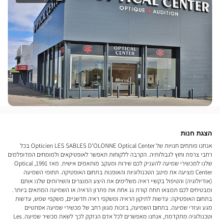
הצגת חנות
אנחנו פותחים חנויות של Opticien LES SABLES D'OLONNE Optical Center בכל
רחבי צרפת וחוץ לגבולותיה. הקרבה ללקוחות תאפשר לאופטיקאים ולמומחים המדופלמים
שלנו למכשירי שמיעה להעניק לכם שירות ומעקב מותאמים אישית. מאז 1991, Optical
Center מציעה את מיטב הטכנולוגיות והאופנות בתחום האופטיקה. תחומי השמיעה
(אודיולוגיה) והטיפול בקשיי ראיה משלימים את היצע המוצרים והשירותים שלנו אותם
ומבטיחים לכם תמצאו תחת קורת גג אחת את פתרון הראיה או השמיעה המתאים ביותר.
בתחום האופטיקה: עדשות לתיקון הראיה ומשקפי ראיה חדשניים, משקפי שמש, עדשות
מגע ועזרי שמיעה. בתחום השמיעה, בזכות מגוון רחב של מכשירי שמיעה אסתטיים
וטכנולוגיה מתקדמת, אנחנו מאפשרים לכל אדם הנזקק לכך לשאת מכשיר שמיעה. Les