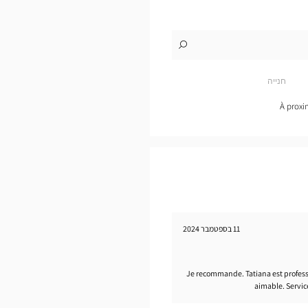
לו"ז
לחנות
Opticien
SAINT-
חנייה
JUNIEN
Optical
Center
À proxi
11 בספטמבר 2024
Je recommande. Tatiana est professio
aimable. Service