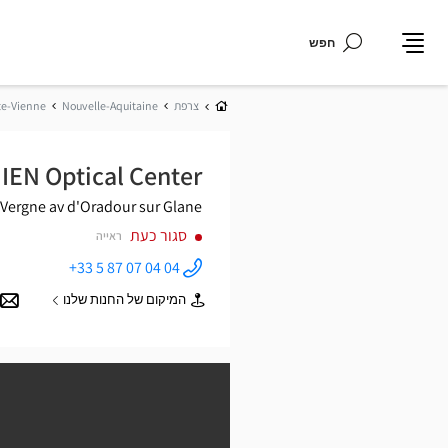
חפש
תפריט
בית
צרפת
Nouvelle-Aquitaine
e-Vienne
IEN Optical Center
 Vergne
av d'Oradour sur Glane
סגור כעת
ראייה
+33 5 87 07 04 04
התקשר
לחנות
המיקום של החנות שלנו
Opticien
של
SAINT-
Opticien
JUNIEN
SAINT-
Optical
JUNIEN
Center ב
Optical
Center