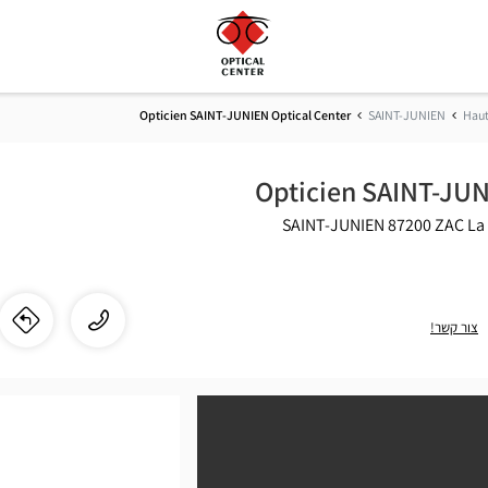
Opticien SAINT-JUNIEN Optical Center
SAINT-JUNIEN
Haut
Opticien SAINT-JUN
87200 SAINT-JUNIEN
ZAC La
התקשר
שיחה
צור קשר!
לו"
לחנ
לחנות
ien
Opticien
SAINT-
NT-
JUNIEN
Optical
EN
Center