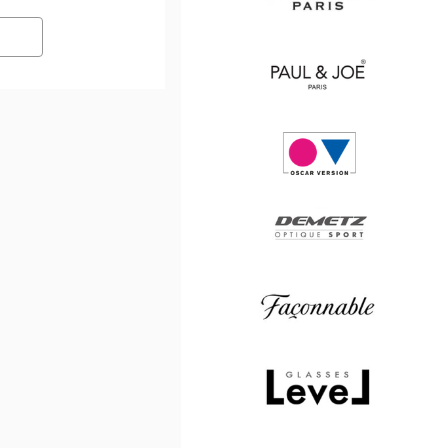
Saint
Laurent
Paul
&
Joe
Oscar
version
Demetz
Façonnable