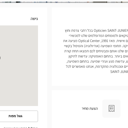
גישה
אנחנו פותחים חנויות של Opticien SAINT-JUNIEN Optical Center בכל רחבי צרפת וחוץ
יקאים ולמומחים המדופלמים שלנו למכשירי
שמיעה להעניק לכם שירות ומעקב מותאמים אישית. מאז 1991, Optical Center מציעה את
ה. תחומי השמיעה (אודיולוגיה) והטיפול בקשיי
ים שלנו אותם ומבטיחים לכם תמצאו תחת קורת
ם ביותר. בתחום האופטיקה: עדשות לתיקון
, עדשות מגע ועזרי שמיעה. בתחום השמיעה,
ים וטכנולוגיה מתקדמת, אנחנו מאפשרים לכל
הצעת מחיר
גוגל מפות
ראה
את
המסלול