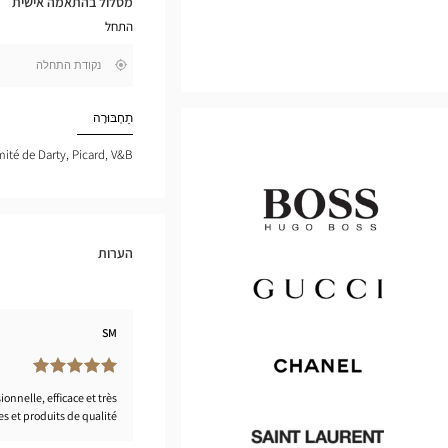
מסלול בהתאמה אישית
במפת
התחל
גוגל
,
בקרבתי
חפש
חנות
Optical
תַחְבּוּרָה
Center
mité de Darty, Picard, V&B
הערות
Hugo
Boss
SM
Gucci
nnelle, efficace et très
s et produits de qualité
Chanel