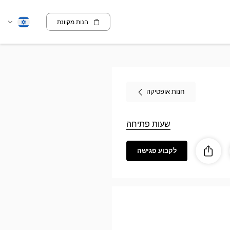
חנות מקוונת
שנה
עברית
שפה
חנות אופטיקה
שעות פתיחה
לקבוע פגישה
ז
ות
לַחֲלוֹק
Optic
SAI
JUNI