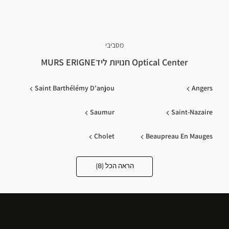
מסביבי
Optical Center חנויות לידMURS ERIGNE
Saint Barthélémy D'anjou
Angers
Saumur
Saint-Nazaire
Cholet
Beaupreau En Mauges
Aze
Bressuire
הראה הכל (8)
Optical
Center
Opticien
חנויות