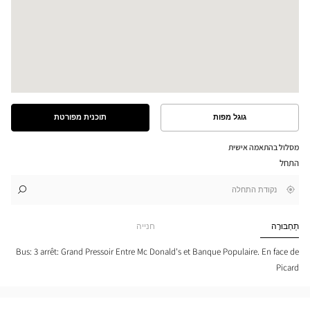
גוגל מפות
תוכנית מפורטת
ראה
ראה
את
את
התוכנית
המסלול
מסלול בהתאמה אישית
המפורטת
במפת
התחל
גוגל
,
בקרבתי
לו"ז
לחנות
חפש
cien
חנות
RS-
Optical
תַחְבּוּרָה
חנייה
IGNÉ
Center
-
tical
Bus: 3 arrêt: Grand Pressoir Entre Mc Donald's et Banque Populaire. En face de
nter
Picard