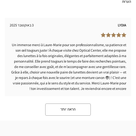
הערות
LYDIA
3 באוקטובר 2025
Un immense merci à Laure-Marie pour son professionnalisme, sa patience et
son œil toujours juste ! À chaque visite chez Optical Center, elle me propose
des lunettes à la fois originales, élégantes et parfaitement adaptées à ma
personnalité. Elle prend toujours le temps de faire des recherches pointues,
de me conseiller avec goût, et de m’accompagner avec une gentillesse rare.
Grâce à elle, choisir une nouvelle paire de lunettes devient un vrai plaisir — et
je repars à chaque fois avec le sourire (et une monture canon 😎) ! C’est une
vraie passionnée, qui a le sens du style et du service. Merci Laure-Marie pour
ton investissement et ton talent. Je reviendrai encore et encore !
הראה יותר