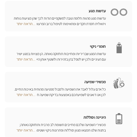
Opticien
עליכם ביום-יום.
חנויות
עדשות מגע
עדשות מגע מהוות חלופה טובה למשקפיים הודות לכך שהן מציעות נוחות
ויזואלית חסרת תקדים ומתאימות לטיפול ברוב הפרעות הראייה בדרגות
...הראה יותר
Optical
התיקון הנדרשות. המומחים שלנו לעדשות מגע ישמחו לכוון אתכם
Center
בבחירה וללוות אתכם בהתאמת העדשות. עדשות יומיות, חודשיות או
Opticien
שנתיות – בחרו עדשות מתאימות לעיניכם ותיהנו משיפור משמעותי
חנויות
באיכות חייכם.
חומרי ניקוי
עדשות המגע שבריריות ומחייבות תחזוקה נאותה. הן מצויות במגע ישיר
עם העיניים ולכן יש לטפל בהן בזהירות ולשטוף אותן היטב לאחר כל
...הראה יותר
Optical
שימוש. גלו את כל אמצעי השטיפה והניקוי ואת הפתרונות הרב-תכליתיים
Center
שלנו לכל סוגי העדשות; האופטיקאים שלנו ינחו אתכם כיצד לטפל בהן
Opticien
כיאות.
חנויות
מכשירי שמיעה
כל אדם עלול לאבד את השמיעה ולסבול מפגיעה מהותית באיכות החיים.
לכן אנו דואגים לשמיעתכם באמצעות בדיקת שמיעה חינם, בשילוב עם
...הראה יותר
Optical
שירות וייעוץ איכותיים הניתנים על-ידי מיטב אנשי המקצוע. טכנאי השמע
Center
והמומחים שלנו לעזרי שמיעה יאזינו לכם ויסייעו לכם לבחור בכלי העזר
Opticien
המותאמים ביותר לצורכיכם.
חנויות
היגיינה וסוללות
מכשירי השמיעה שלכם מחייבים תשומת לב מרבית ותחזוקה נאותה;
בחנות שלנו תמצאו מגוון סוללות ופתרונות ניקוי ושטיפה ייחודיים
...הראה יותר
Optical
למכשיר השמיעה שלכם.