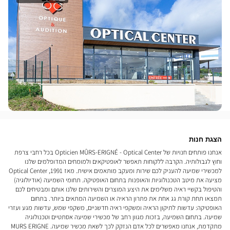
הצגת חנות
אנחנו פותחים חנויות של Opticien MÛRS-ERIGNÉ - Optical Center בכל רחבי צרפת
וחוץ לגבולותיה. הקרבה ללקוחות תאפשר לאופטיקאים ולמומחים המדופלמים שלנו
למכשירי שמיעה להעניק לכם שירות ומעקב מותאמים אישית. מאז 1991, Optical Center
מציעה את מיטב הטכנולוגיות והאופנות בתחום האופטיקה. תחומי השמיעה (אודיולוגיה)
והטיפול בקשיי ראיה משלימים את היצע המוצרים והשירותים שלנו אותם ומבטיחים לכם
תמצאו תחת קורת גג אחת את פתרון הראיה או השמיעה המתאים ביותר. בתחום
האופטיקה: עדשות לתיקון הראיה ומשקפי ראיה חדשניים, משקפי שמש, עדשות מגע ועזרי
שמיעה. בתחום השמיעה, בזכות מגוון רחב של מכשירי שמיעה אסתטיים וטכנולוגיה
מתקדמת, אנחנו מאפשרים לכל אדם הנזקק לכך לשאת מכשיר שמיעה. MURS ERIGNE