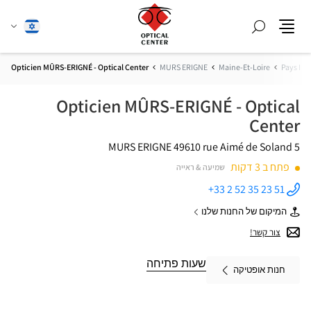
חפש
שנה
עברית
תפריט
שפה
Opticien MÛRS-ERIGNÉ - Optical Center
MURS ERIGNE
Maine-Et-Loire
Pays De 
Opticien MÛRS-ERIGNÉ - Optical
Center
49610 MURS ERIGNE
5 rue Aimé de Soland
פתח ב 3 דקות
שמיעה & ראייה
+33 2 52 35 23 51
התקשר
לחנות
המיקום של החנות שלנו
Opticien
של
MÛRS-
Opticien
צור קשר!
ERIGNÉ -
MÛRS-
Optical
ERIGNÉ
Center ב
-
שעות פתיחה
חנות אופטיקה
Optical
Center