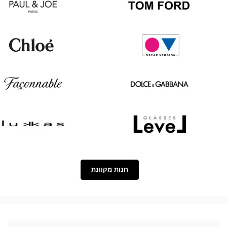
Paul
Tom
&
Ford
Joe
Chloé
Oscar
version
Façonnable
Dolce
&
Gabbana
Lukkas
Level
חנות מקוונת