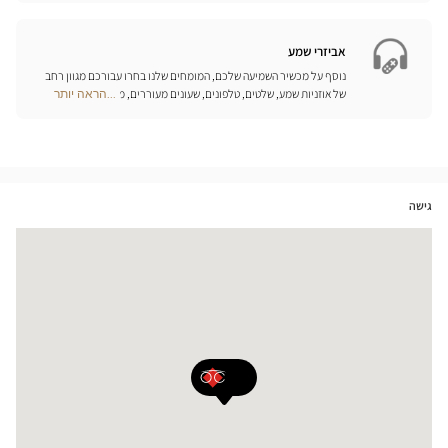
Center
Opticien
חנויות
אביזרי שמע
נוסף על מכשיר השמיעה שלכם, המומחים שלנו בחרו עבורכם מגוון רחב
של אוזניות שמע, שלטים, טלפונים, שעונים מעוררים, מטענים ואביזרים
...הראה יותר
Optical
נוספים שכל מטרתם היא לשפר משמעותית את איכות החיים שלכם בכל
Center
יום.
Opticien
חנויות
גישה