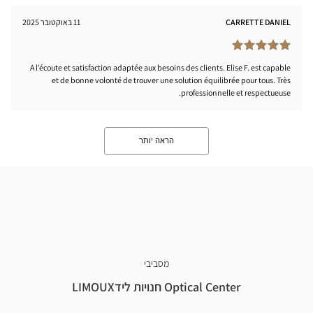
CARRETTE DANIEL
11 באוקטובר 2025
A l’écoute et satisfaction adaptée aux besoins des clients. Elise F. est capable
et de bonne volonté de trouver une solution équilibrée pour tous. Très
professionnelle et respectueuse.
הראה יותר
מסביבי
Optical Center חנויות לידLIMOUX