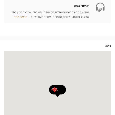
חנויות
אביזרי שמע
נוסף על מכשיר השמיעה שלכם, המומחים שלנו בחרו עבורכם מגוון רחב
של אוזניות שמע, שלטים, טלפונים, שעונים מעוררים, מטענים ואביזרים
...הראה יותר
Optical
נוספים שכל מטרתם היא לשפר משמעותית את איכות החיים שלכם בכל
Center
יום.
Opticien
חנויות
גישה