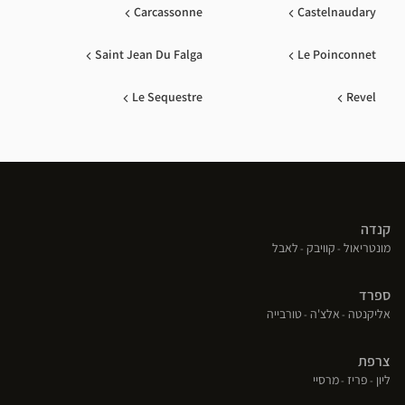
Carcassonne
Castelnaudary
Saint Jean Du Falga
Le Poinconnet
Le Sequestre
Revel
קנדה
(פתח
(פתח
(פתח
מונטריאול
קוויבק
לאבל
בחלון
בחלון
בחלון
חדש)
חדש)
חדש)
ספרד
(פתח
(פתח
(פתח
אליקנטה
אלצ'ה
טורבייה
בחלון
בחלון
בחלון
חדש)
חדש)
חדש)
צרפת
(פתח
(פתח
(פתח
ליון
פריז
מרסיי
בחלון
בחלון
בחלון