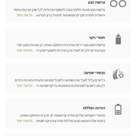
עדשות מגע
עדשות מגע מהוות חלופה טובה למשקפיים הודות לכך שהן מציעות נוחות
ויזואלית חסרת תקדים ומתאימות לטיפול ברוב הפרעות הראייה בדרגות
...הראה יותר
Optical
התיקון הנדרשות. המומחים שלנו לעדשות מגע ישמחו לכוון אתכם
Center
בבחירה וללוות אתכם בהתאמת העדשות. עדשות יומיות, חודשיות או
Opticien
שנתיות – בחרו עדשות מתאימות לעיניכם ותיהנו משיפור משמעותי
חנויות
באיכות חייכם.
חומרי ניקוי
עדשות המגע שבריריות ומחייבות תחזוקה נאותה. הן מצויות במגע ישיר
עם העיניים ולכן יש לטפל בהן בזהירות ולשטוף אותן היטב לאחר כל
...הראה יותר
Optical
שימוש. גלו את כל אמצעי השטיפה והניקוי ואת הפתרונות הרב-תכליתיים
Center
שלנו לכל סוגי העדשות; האופטיקאים שלנו ינחו אתכם כיצד לטפל בהן
Opticien
כיאות.
חנויות
מכשירי שמיעה
כל אדם עלול לאבד את השמיעה ולסבול מפגיעה מהותית באיכות החיים.
לכן אנו דואגים לשמיעתכם באמצעות בדיקת שמיעה חינם, בשילוב עם
...הראה יותר
Optical
שירות וייעוץ איכותיים הניתנים על-ידי מיטב אנשי המקצוע. טכנאי השמע
Center
והמומחים שלנו לעזרי שמיעה יאזינו לכם ויסייעו לכם לבחור בכלי העזר
Opticien
המותאמים ביותר לצורכיכם.
חנויות
היגיינה וסוללות
מכשירי השמיעה שלכם מחייבים תשומת לב מרבית ותחזוקה נאותה;
בחנות שלנו תמצאו מגוון סוללות ופתרונות ניקוי ושטיפה ייחודיים
...הראה יותר
Optical
למכשיר השמיעה שלכם.
Center
Opticien