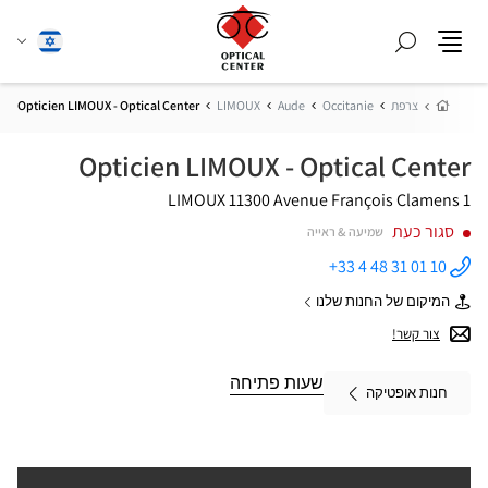
חפש
שנה
עברית
תפריט
שפה
בית
צרפת
Occitanie
Aude
LIMOUX
Opticien LIMOUX - Optical Center
Opticien LIMOUX - Optical Center
11300 LIMOUX
1 Avenue François Clamens
סגור כעת
שמיעה & ראייה
+33 4 48 31 01 10
התקשר
לחנות
המיקום של החנות שלנו
Opticien
של
LIMOUX -
Opticien
צור קשר!
Optical
LIMOUX
Center ב
-
Optical
שעות פתיחה
חנות אופטיקה
Center