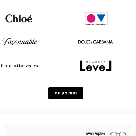
Paul
Tom
&
Ford
Joe
Chloé
Oscar
version
Façonnable
Dolce
&
Gabbana
Lukkas
Level
חנות מקוונת
משקפי ראייה