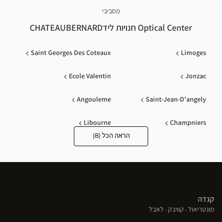
מסביבי
Optical Center חנויות לידCHATEAUBERNARD
Saint Georges Des Coteaux
Limoges
Ecole Valentin
Jonzac
Angouleme
Saint-Jean-D'angely
Libourne
Champniers
הראה הכל (8)
Optical
Center
Opticien
חנויות
קנדה
(פתח
(פתח
(פתח
מונטריאול
קוויבק
לאבל
בחלון
בחלון
בחלון