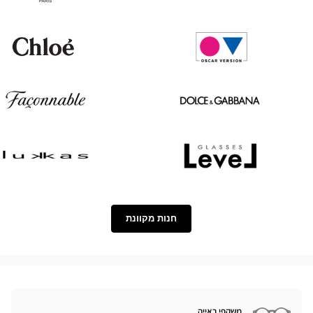
Paul
Tom
&
Ford
Joe
Chloé
Oscar
version
Façonnable
Dolce
&
Gabbana
Lukkas
Level
חנות מקוונת
משקפי ראייה