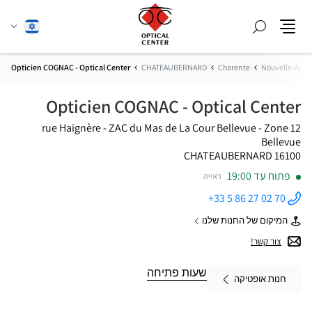
חפש
שנה
עברית
תפריט
שפה
Opticien COGNAC - Optical Center
CHATEAUBERNARD
Charente
Nouvelle-Aqui
Opticien COGNAC - Optical Center
12 rue Haignère - ZAC du Mas de La Cour Bellevue - Zone
Bellevue
16100 CHATEAUBERNARD
פתוח עד 19:00
ראייה
+33 5 86 27 02 70
התקשר
לחנות
המיקום של החנות שלנו
Opticien
של
COGNAC -
Opticien
צור קשר!
Optical
COGNAC
Center ב
-
Optical
שעות פתיחה
חנות אופטיקה
Center