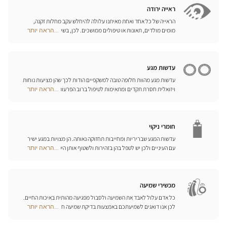
חנויות
המתאימים ביותר לענף הספורט בו אתם עוסקים.
ראייה ירודה
הראייה של כל אחד ואחת מאיתנו עלולה להיחלש עקב מחלות זקנה,
מומים מולדים, תאונות או טיפולים ממושכים. לכן, בשיתוף פעולה עם
...הראה יותר
Optical
היצרן הגרמני המוביל Eschenbach, פיתחנו סדרה שלמה של עזרי ראייה,
Center
זכוכיות מגדלת והגדלה בוידאו, כדי לשפר את כושר הראייה שלכם ולהקל
Opticien
עליכם ביום-יום.
חנויות
עדשות מגע
עדשות מגע מהוות חלופה טובה למשקפיים הודות לכך שהן מציעות נוחות
ויזואלית חסרת תקדים ומתאימות לטיפול ברוב הפרעות הראייה בדרגות
...הראה יותר
Optical
התיקון הנדרשות. המומחים שלנו לעדשות מגע ישמחו לכוון אתכם
Center
בבחירה וללוות אתכם בהתאמת העדשות. עדשות יומיות, חודשיות או
Opticien
שנתיות – בחרו עדשות מתאימות לעיניכם ותיהנו משיפור משמעותי
חנויות
באיכות חייכם.
חומרי ניקוי
עדשות המגע שבריריות ומחייבות תחזוקה נאותה. הן מצויות במגע ישיר
עם העיניים ולכן יש לטפל בהן בזהירות ולשטוף אותן היטב לאחר כל
...הראה יותר
Optical
שימוש. גלו את כל אמצעי השטיפה והניקוי ואת הפתרונות הרב-תכליתיים
Center
שלנו לכל סוגי העדשות; האופטיקאים שלנו ינחו אתכם כיצד לטפל בהן
Opticien
כיאות.
חנויות
מכשירי שמיעה
כל אדם עלול לאבד את השמיעה ולסבול מפגיעה מהותית באיכות החיים.
לכן אנו דואגים לשמיעתכם באמצעות בדיקת שמיעה חינם, בשילוב עם
...הראה יותר
Optical
שירות וייעוץ איכותיים הניתנים על-ידי מיטב אנשי המקצוע. טכנאי השמע
Center
והמומחים שלנו לעזרי שמיעה יאזינו לכם ויסייעו לכם לבחור בכלי העזר