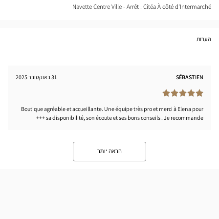
Navette Centre Ville - Arrêt : Citéa À côté d'Intermarché
הערות
SÉBASTIEN
31 באוקטובר 2025
Boutique agréable et accueillante. Une équipe très pro et merci à Elena pour
sa disponibilité, son écoute et ses bons conseils . Je recommande +++
הראה יותר