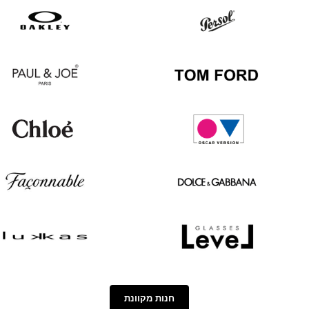
Hugo
Ray
Boss
Ban
Oakley
Persol
Paul
Tom
&
Ford
Joe
Chloé
Oscar
version
Façonnable
Dolce
&
Gabbana
Lukkas
Level
חנות מקוונת