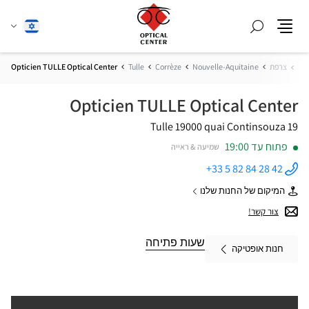
חפש
שנה
עברית
תפריט
שפה
בית
צרפת
Nouvelle-Aquitaine
Corrèze
Tulle
Opticien TULLE Optical Center
Opticien TULLE Optical Center
19000 Tulle
19 quai Continsouza
פתוח עד 19:00
שמיעה & ראייה
+33 5 82 84 28 42
התקשר
לחנות
המיקום של החנות שלנו
Opticien
של
TULLE
Opticien
צור קשר!
Optical
TULLE
Center ב
Optical
Center
שעות פתיחה
חנות אופטיקה