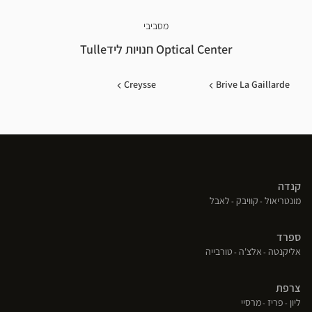
מסביבי
Optical Center חנויות לידTulle
Creysse
Brive La Gaillarde
קנדה
(פתח
(פתח
(פתח
מונטריאול
קוויבק
לאבל
בחלון
בחלון
בחלון
חדש)
חדש)
חדש)
ספרד
(פתח
(פתח
(פתח
אליקנטה
אלצ'ה
טורבייה
בחלון
בחלון
בחלון
חדש)
חדש)
חדש)
צרפת
(פתח
(פתח
(פתח
ליון
פריז
מרסיי