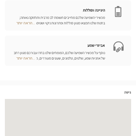
Opticien
המותאמים ביותר לצורכיכם.
חנויות
היגיינה וסוללות
מכשירי השמיעה שלכם מחייבים תשומת לב מרבית ותחזוקה נאותה;
בחנות שלנו תמצאו מגוון סוללות ופתרונות ניקוי ושטיפה ייחודיים
...הראה יותר
Optical
למכשיר השמיעה שלכם.
Center
Opticien
חנויות
אביזרי שמע
נוסף על מכשיר השמיעה שלכם, המומחים שלנו בחרו עבורכם מגוון רחב
של אוזניות שמע, שלטים, טלפונים, שעונים מעוררים, מטענים ואביזרים
...הראה יותר
Optical
נוספים שכל מטרתם היא לשפר משמעותית את איכות החיים שלכם בכל
Center
יום.
Opticien
חנויות
גישה