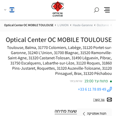
חפש
שנה
עברית
תפריט
שפה
ת
Occitanie
Haute-Garonne
L UNION
Optical Center OC MOBILE TOULOUSE
Optical Center OC MOBILE TOULOUSE
Toulouse, Balma, 31770 Colomiers, Labège, 31120 Portet-sur-
Garonne, 31240 L'Union, 31700 Blagnac, 31520 Ramonville-
Saint-Agne, 31320 Castanet-Tolosan, 31490 Léguevin, Pibrac,
31750 Escalquens, Labarthe-sur-Lèze, 31120 Roques, 31860
Pins-Justaret, Roquettes, 31320 Auzeville-Tolosane, 31120
Pinsaguel, Brax, 31320 Péchabou
פתוח עד 19:00
שירות ביתי
+33 6 11 78 89 49
התקשר
לחנות
Optical
צור קשר!
Center OC
MOBILE
TOULOUSE
שעות פתיחה
חנות אופטיקה
ב