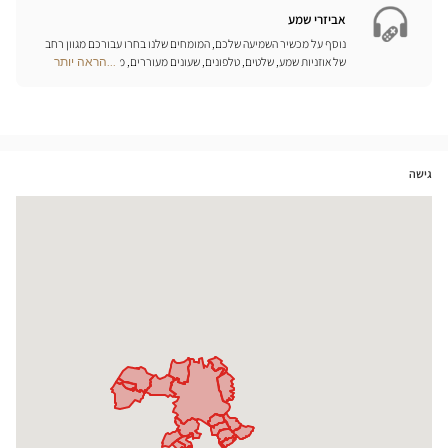
חנויות
אביזרי שמע
נוסף על מכשיר השמיעה שלכם, המומחים שלנו בחרו עבורכם מגוון רחב
של אוזניות שמע, שלטים, טלפונים, שעונים מעוררים, מטענים ואביזרים
...הראה יותר
Optical
נוספים שכל מטרתם היא לשפר משמעותית את איכות החיים שלכם בכל
Center
יום.
Opticien
חנויות
גישה