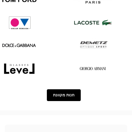
Tom
Saint
Ford
Laurent
Oscar
Lacoste
version
Dolce
Demetz
&
Gabbana
Level
Georgio
Armani
חנות מקוונת