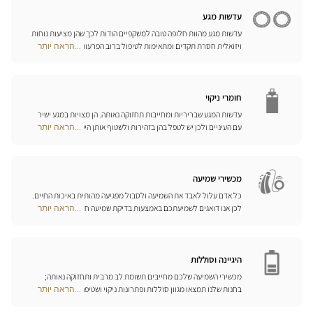
עליכם ביום-יום.
חנויות
עדשות מגע
עדשות מגע מהוות חלופה טובה למשקפיים הודות לכך שהן מציעות נוחות
ויזואלית חסרת תקדים ומתאימות לטיפול ברוב הפרעות הראייה בדרגות
...הראה יותר
Optical
התיקון הנדרשות. המומחים שלנו לעדשות מגע ישמחו לכוון אתכם
Center
בבחירה וללוות אתכם בהתאמת העדשות. עדשות יומיות, חודשיות או
Opticien
שנתיות – בחרו עדשות מתאימות לעיניכם ותיהנו משיפור משמעותי
חנויות
באיכות חייכם.
חומרי ניקוי
עדשות המגע שבריריות ומחייבות תחזוקה נאותה. הן מצויות במגע ישיר
עם העיניים ולכן יש לטפל בהן בזהירות ולשטוף אותן היטב לאחר כל
...הראה יותר
Optical
שימוש. גלו את כל אמצעי השטיפה והניקוי ואת הפתרונות הרב-תכליתיים
Center
שלנו לכל סוגי העדשות; האופטיקאים שלנו ינחו אתכם כיצד לטפל בהן
Opticien
כיאות.
חנויות
מכשירי שמיעה
כל אדם עלול לאבד את השמיעה ולסבול מפגיעה מהותית באיכות החיים.
לכן אנו דואגים לשמיעתכם באמצעות בדיקת שמיעה חינם, בשילוב עם
...הראה יותר
Optical
שירות וייעוץ איכותיים הניתנים על-ידי מיטב אנשי המקצוע. טכנאי השמע
Center
והמומחים שלנו לעזרי שמיעה יאזינו לכם ויסייעו לכם לבחור בכלי העזר
Opticien
המותאמים ביותר לצורכיכם.
חנויות
היגיינה וסוללות
מכשירי השמיעה שלכם מחייבים תשומת לב מרבית ותחזוקה נאותה;
בחנות שלנו תמצאו מגוון סוללות ופתרונות ניקוי ושטיפה ייחודיים
...הראה יותר
Optical
למכשיר השמיעה שלכם.
Center