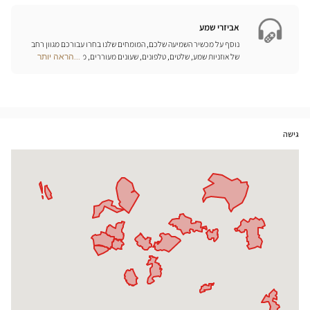
Opticien
חנויות
אביזרי שמע
נוסף על מכשיר השמיעה שלכם, המומחים שלנו בחרו עבורכם מגוון רחב
של אוזניות שמע, שלטים, טלפונים, שעונים מעוררים, מטענים ואביזרים
...הראה יותר
Optical
נוספים שכל מטרתם היא לשפר משמעותית את איכות החיים שלכם בכל
Center
יום.
Opticien
חנויות
גישה