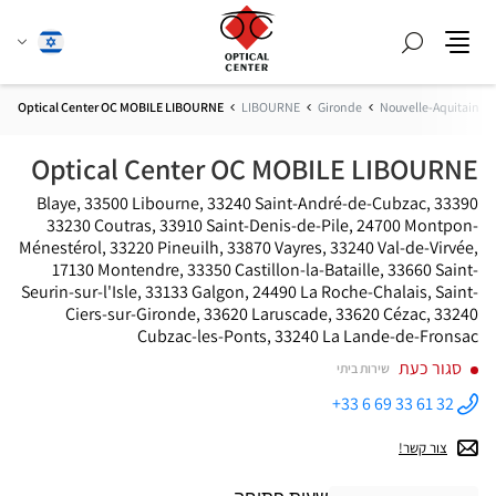
חפש
שנה
עברית
תפריט
שפה
Optical Center OC MOBILE LIBOURNE
LIBOURNE
Gironde
Nouvelle-Aquitaine
Optical Center OC MOBILE LIBOURNE
33390 Blaye, 33500 Libourne, 33240 Saint-André-de-Cubzac,
33230 Coutras, 33910 Saint-Denis-de-Pile, 24700 Montpon-
Ménestérol, 33220 Pineuilh, 33870 Vayres, 33240 Val-de-Virvée,
17130 Montendre, 33350 Castillon-la-Bataille, 33660 Saint-
Seurin-sur-l'Isle, 33133 Galgon, 24490 La Roche-Chalais, Saint-
Ciers-sur-Gironde, 33620 Laruscade, 33620 Cézac, 33240
Cubzac-les-Ponts, 33240 La Lande-de-Fronsac
סגור כעת
שירות ביתי
+33 6 69 33 61 32
התקשר
לחנות
Optical
צור קשר!
Center OC
MOBILE