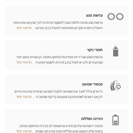
Center
זכוכיות מגדלת והגדלה בוידאו, כדי לשפר את כושר הראייה שלכם ולהקל
Opticien
עליכם ביום-יום.
חנויות
עדשות מגע
עדשות מגע מהוות חלופה טובה למשקפיים הודות לכך שהן מציעות נוחות
ויזואלית חסרת תקדים ומתאימות לטיפול ברוב הפרעות הראייה בדרגות
...הראה יותר
Optical
התיקון הנדרשות. המומחים שלנו לעדשות מגע ישמחו לכוון אתכם
Center
בבחירה וללוות אתכם בהתאמת העדשות. עדשות יומיות, חודשיות או
Opticien
שנתיות – בחרו עדשות מתאימות לעיניכם ותיהנו משיפור משמעותי
חנויות
באיכות חייכם.
חומרי ניקוי
עדשות המגע שבריריות ומחייבות תחזוקה נאותה. הן מצויות במגע ישיר
עם העיניים ולכן יש לטפל בהן בזהירות ולשטוף אותן היטב לאחר כל
...הראה יותר
Optical
שימוש. גלו את כל אמצעי השטיפה והניקוי ואת הפתרונות הרב-תכליתיים
Center
שלנו לכל סוגי העדשות; האופטיקאים שלנו ינחו אתכם כיצד לטפל בהן
Opticien
כיאות.
חנויות
מכשירי שמיעה
כל אדם עלול לאבד את השמיעה ולסבול מפגיעה מהותית באיכות החיים.
לכן אנו דואגים לשמיעתכם באמצעות בדיקת שמיעה חינם, בשילוב עם
...הראה יותר
Optical
שירות וייעוץ איכותיים הניתנים על-ידי מיטב אנשי המקצוע. טכנאי השמע
Center
והמומחים שלנו לעזרי שמיעה יאזינו לכם ויסייעו לכם לבחור בכלי העזר
Opticien
המותאמים ביותר לצורכיכם.
חנויות
היגיינה וסוללות
מכשירי השמיעה שלכם מחייבים תשומת לב מרבית ותחזוקה נאותה;
בחנות שלנו תמצאו מגוון סוללות ופתרונות ניקוי ושטיפה ייחודיים
...הראה יותר