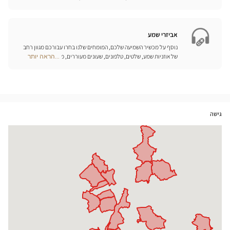
Optical
למכשיר השמיעה שלכם.
Center
Opticien
חנויות
אביזרי שמע
נוסף על מכשיר השמיעה שלכם, המומחים שלנו בחרו עבורכם מגוון רחב
של אוזניות שמע, שלטים, טלפונים, שעונים מעוררים, מטענים ואביזרים
...הראה יותר
Optical
נוספים שכל מטרתם היא לשפר משמעותית את איכות החיים שלכם בכל
Center
יום.
Opticien
חנויות
גישה