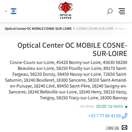
חפש
שנה
עברית
תפריט
שפה
Optical Center OC MOBILE COSNE-SUR-LOIRE
COSNE COURS SUR LOIRE
Nièvre
Optical Center OC MOBILE COSNE-
SUR-LOIRE
58200 Cosne-Cours-sur-Loire, 45420 Bonny-sur-Loire, 45630
Beaulieu-sur-Loire, 58150 Pouilly-sur-Loire, 89170 Saint-
Fargeau, 58220 Donzy, 58450 Neuvy-sur-Loire, 72650 Saint-
Saturnin, 18240 Boulleret, 18300 Sancerre, 58310 Saint-Amand-
en-Puisaye, 18240 Léré, 89450 Saint-Père, 18240 Savigny-en-
Sancerre, 18240 Belleville-sur-Loire, 18140 Herry, 58210 Varzy,
Treigny, 58150 Tracy-sur-Loire, 18300 Bannay
פתוח עד 19:00
שירות ביתי
+33 7 77 80 41 69
התקשר
לחנות
Optical
צור קשר!
Center OC