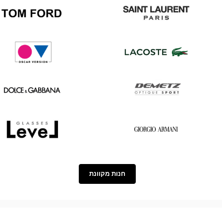
Chanel
Gucci
Tom
Saint
Ford
Laurent
Oscar
Lacoste
version
Dolce
Demetz
&
Gabbana
Level
Georgio
Armani
חנות מקוונת