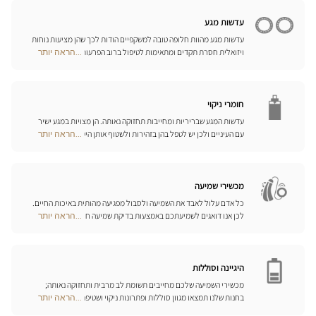
Opticien
עליכם ביום-יום.
חנויות
עדשות מגע
עדשות מגע מהוות חלופה טובה למשקפיים הודות לכך שהן מציעות נוחות
ויזואלית חסרת תקדים ומתאימות לטיפול ברוב הפרעות הראייה בדרגות
...הראה יותר
Optical
התיקון הנדרשות. המומחים שלנו לעדשות מגע ישמחו לכוון אתכם
Center
בבחירה וללוות אתכם בהתאמת העדשות. עדשות יומיות, חודשיות או
Opticien
שנתיות – בחרו עדשות מתאימות לעיניכם ותיהנו משיפור משמעותי
חנויות
באיכות חייכם.
חומרי ניקוי
עדשות המגע שבריריות ומחייבות תחזוקה נאותה. הן מצויות במגע ישיר
עם העיניים ולכן יש לטפל בהן בזהירות ולשטוף אותן היטב לאחר כל
...הראה יותר
Optical
שימוש. גלו את כל אמצעי השטיפה והניקוי ואת הפתרונות הרב-תכליתיים
Center
שלנו לכל סוגי העדשות; האופטיקאים שלנו ינחו אתכם כיצד לטפל בהן
Opticien
כיאות.
חנויות
מכשירי שמיעה
כל אדם עלול לאבד את השמיעה ולסבול מפגיעה מהותית באיכות החיים.
לכן אנו דואגים לשמיעתכם באמצעות בדיקת שמיעה חינם, בשילוב עם
...הראה יותר
Optical
שירות וייעוץ איכותיים הניתנים על-ידי מיטב אנשי המקצוע. טכנאי השמע
Center
והמומחים שלנו לעזרי שמיעה יאזינו לכם ויסייעו לכם לבחור בכלי העזר
Opticien
המותאמים ביותר לצורכיכם.
חנויות
היגיינה וסוללות
מכשירי השמיעה שלכם מחייבים תשומת לב מרבית ותחזוקה נאותה;
בחנות שלנו תמצאו מגוון סוללות ופתרונות ניקוי ושטיפה ייחודיים
...הראה יותר
Optical
למכשיר השמיעה שלכם.
Center