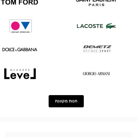
Tom
Saint
Ford
Laurent
Oscar
Lacoste
version
Dolce
Demetz
&
Gabbana
Level
Georgio
Armani
חנות מקוונת