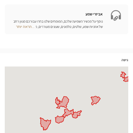
Opticien
חנויות
אביזרי שמע
נוסף על מכשיר השמיעה שלכם, המומחים שלנו בחרו עבורכם מגוון רחב
של אוזניות שמע, שלטים, טלפונים, שעונים מעוררים, מטענים ואביזרים
...הראה יותר
Optical
נוספים שכל מטרתם היא לשפר משמעותית את איכות החיים שלכם בכל
Center
יום.
Opticien
חנויות
גישה