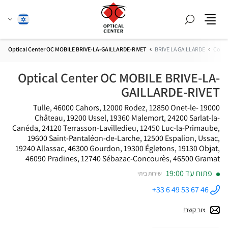
חפש
שנה
עברית
תפריט
שפה
Optical Center OC MOBILE BRIVE-LA-GAILLARDE-RIVET
BRIVE LA GAILLARDE
Corrè
Optical Center OC MOBILE BRIVE-LA-
GAILLARDE-RIVET
19000 Tulle, 46000 Cahors, 12000 Rodez, 12850 Onet-le-
Château, 19200 Ussel, 19360 Malemort, 24200 Sarlat-la-
Canéda, 24120 Terrasson-Lavilledieu, 12450 Luc-la-Primaube,
19600 Saint-Pantaléon-de-Larche, 12500 Espalion, Ussac,
19240 Allassac, 46300 Gourdon, 19300 Égletons, 19130 Objat,
46090 Pradines, 12740 Sébazac-Concourès, 46500 Gramat
פתוח עד 19:00
שירות ביתי
+33 6 49 53 67 46
התקשר
לחנות
Optical
צור קשר!
Center OC
MOBILE