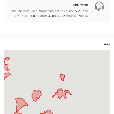
חנויות
אביזרי שמע
נוסף על מכשיר השמיעה שלכם, המומחים שלנו בחרו עבורכם מגוון רחב
של אוזניות שמע, שלטים, טלפונים, שעונים מעוררים, מטענים ואביזרים
...הראה יותר
Optical
נוספים שכל מטרתם היא לשפר משמעותית את איכות החיים שלכם בכל
Center
יום.
Opticien
חנויות
גישה