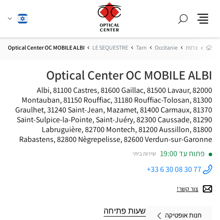
חפש
שנה
עברית
תפריט
שפה
בית
צרפת
Occitanie
Tarn
LE SEQUESTRE
Optical Center OC MOBILE ALBI
Optical Center OC MOBILE ALBI
Albi, 81100 Castres, 81600 Gaillac, 81500 Lavaur, 82000
Montauban, 81150 Rouffiac, 31180 Rouffiac-Tolosan, 81300
Graulhet, 31240 Saint-Jean, Mazamet, 81400 Carmaux, 81370
Saint-Sulpice-la-Pointe, Saint-Juéry, 82300 Caussade, 81290
Labruguière, 82700 Montech, 81200 Aussillon, 81800
Rabastens, 82800 Nègrepelisse, 82600 Verdun-sur-Garonne
פתוח עד 19:00
שירות ביתי
+33 6 30 08 30 77
התקשר
לחנות
Optical
צור קשר!
Center OC
MOBILE
ALBI ב
שעות פתיחה
חנות אופטיקה