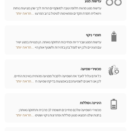
עדשות מגע
עדשות מגע מהוות חלופה טובה למשקפיים הודות לכך שהן מציעות נוחות
ויזואלית חסרת תקדים ומתאימות לטיפול ברוב הפרעות הראייה בדרגות
...הראה יותר
Optical
התיקון הנדרשות. המומחים שלנו לעדשות מגע ישמחו לכוון אתכם
Center
בבחירה וללוות אתכם בהתאמת העדשות. עדשות יומיות, חודשיות או
Opticien
שנתיות – בחרו עדשות מתאימות לעיניכם ותיהנו משיפור משמעותי
חנויות
באיכות חייכם.
חומרי ניקוי
עדשות המגע שבריריות ומחייבות תחזוקה נאותה. הן מצויות במגע ישיר
עם העיניים ולכן יש לטפל בהן בזהירות ולשטוף אותן היטב לאחר כל
...הראה יותר
Optical
שימוש. גלו את כל אמצעי השטיפה והניקוי ואת הפתרונות הרב-תכליתיים
Center
שלנו לכל סוגי העדשות; האופטיקאים שלנו ינחו אתכם כיצד לטפל בהן
Opticien
כיאות.
חנויות
מכשירי שמיעה
כל אדם עלול לאבד את השמיעה ולסבול מפגיעה מהותית באיכות החיים.
לכן אנו דואגים לשמיעתכם באמצעות בדיקת שמיעה חינם, בשילוב עם
...הראה יותר
Optical
שירות וייעוץ איכותיים הניתנים על-ידי מיטב אנשי המקצוע. טכנאי השמע
Center
והמומחים שלנו לעזרי שמיעה יאזינו לכם ויסייעו לכם לבחור בכלי העזר
Opticien
המותאמים ביותר לצורכיכם.
חנויות
היגיינה וסוללות
מכשירי השמיעה שלכם מחייבים תשומת לב מרבית ותחזוקה נאותה;
בחנות שלנו תמצאו מגוון סוללות ופתרונות ניקוי ושטיפה ייחודיים
...הראה יותר
Optical
למכשיר השמיעה שלכם.
Center
Opticien