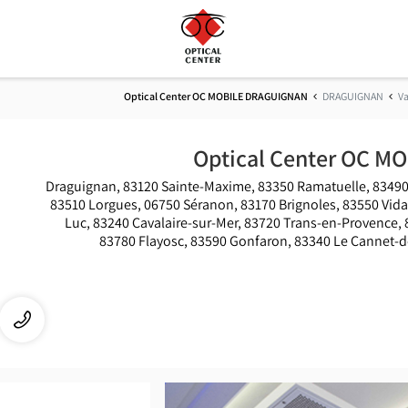
Optical Center OC MOBILE DRAGUIGNAN
DRAGUIGNAN
Va
Optical Center OC 
83300 Draguignan, 83120 Sainte-Maxime, 83350 Ramatuelle, 8349
83510 Lorgues, 06750 Séranon, 83170 Brignoles, 83550 Vid
Luc, 83240 Cavalaire-sur-Mer, 83720 Trans-en-Provence,
83780 Flayosc, 83590 Gonfaron, 83340 Le Cannet-d
התקשר
שיח
לחנות
Optical
Center