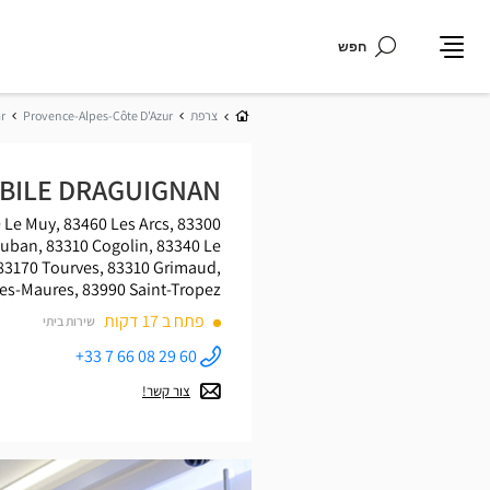
חפש
תפריט
בית
צרפת
Provence-Alpes-Côte D'Azur
r
MOBILE DRAGUIGNAN
0 Le Muy, 83460 Les Arcs,
auban, 83310 Cogolin, 83340 Le
 83170 Tourves, 83310 Grimaud,
es-Maures, 83990 Saint-Tropez
פתח ב 17 דקות
שירות ביתי
+33 7 66 08 29 60
התקשר
לחנות
צור קשר!
Optical
Center OC
MOBILE
DRAGUIGNAN
ב