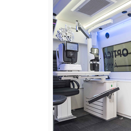
OC
MOBILE
IGNAN
ב