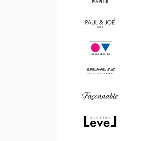
Saint
Laurent
Paul
&
Joe
Oscar
version
Demetz
Façonnable