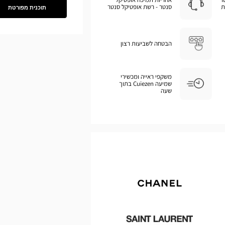
ת
סנטר - רשת אופטיקל סנטר
תוכנית מפורטת
ראה
את
התוכנית
המפורטת
הבטחה לשביעות רצון
משקפי ראייה ומכשירי
שמיעה Cuiezen בתוך
שעה
Chanel