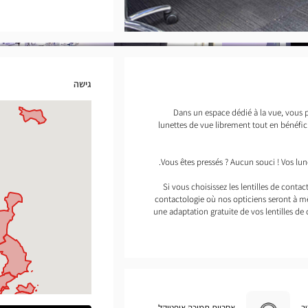
גישה
Dans un espace dédié à la vue, vous po
lunettes de vue librement tout en bénéfici
Vous êtes pressés ? Aucun souci ! Vos lun
Si vous choisissez les lentilles de conta
contactologie où nos opticiens seront à m
une adaptation gratuite de vos lentilles de c
ר
אחריות תמיכה אופטיקל