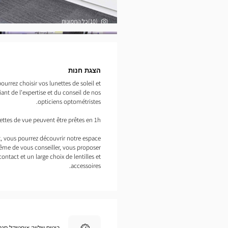
(10)כל התמונות
תמונות
הצגת חנות
urrez choisir vos lunettes de soleil et
ant de l'expertise et du conseil de nos
opticiens optométristes.
ettes de vue peuvent être prêtes en 1h.
ct, vous pourrez découvrir notre espace
ême de vous conseiller, vous proposer
ontact et un large choix de lentilles et
accessoires.
ביטוח שלווה אופטיקל סנט