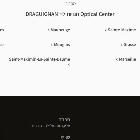
מסביבי
Optical Center חנויות לידDRAGUIGNAN
les
Maubeuge
Sainte-Maxime
Var
Mougins
Grasse
Saint-Maximin-La-Sainte-Baume
Marseille
ספרד
(פתח
(פתח
(פתח
אליקנטה
אלצ'ה
טורבייה
בחלון
בחלון
בחלון
שוויץ
חדש)
חדש)
חדש)