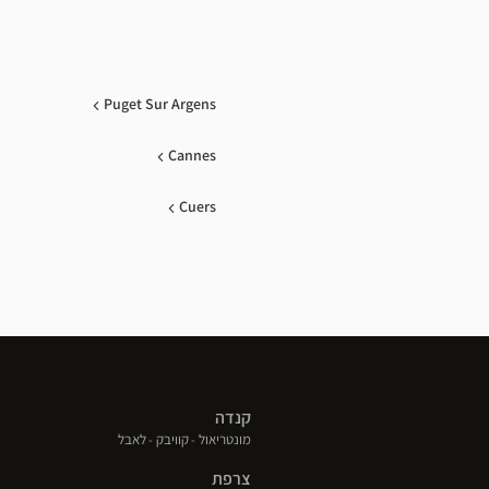
Puget Sur Argens
Cannes
Cuers
קנדה
(פתח
(פתח
(פתח
מונטריאול
קוויבק
לאבל
בחלון
בחלון
בחלון
צרפת
חדש)
חדש)
חדש)