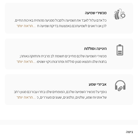
שלנו לכל סוגי העדשות; האופטיקאים שלנו ינחו אתכם כיצד לטפל בהן
Opticien
כיאות.
חנויות
מכשירי שמיעה
כל אדם עלול לאבד את השמיעה ולסבול מפגיעה מהותית באיכות החיים.
לכן אנו דואגים לשמיעתכם באמצעות בדיקת שמיעה חינם, בשילוב עם
...הראה יותר
Optical
שירות וייעוץ איכותיים הניתנים על-ידי מיטב אנשי המקצוע. טכנאי השמע
Center
והמומחים שלנו לעזרי שמיעה יאזינו לכם ויסייעו לכם לבחור בכלי העזר
Opticien
המותאמים ביותר לצורכיכם.
חנויות
היגיינה וסוללות
מכשירי השמיעה שלכם מחייבים תשומת לב מרבית ותחזוקה נאותה;
בחנות שלנו תמצאו מגוון סוללות ופתרונות ניקוי ושטיפה ייחודיים
...הראה יותר
Optical
למכשיר השמיעה שלכם.
Center
Opticien
חנויות
אביזרי שמע
נוסף על מכשיר השמיעה שלכם, המומחים שלנו בחרו עבורכם מגוון רחב
של אוזניות שמע, שלטים, טלפונים, שעונים מעוררים, מטענים ואביזרים
...הראה יותר
Optical
נוספים שכל מטרתם היא לשפר משמעותית את איכות החיים שלכם בכל
Center
יום.
Opticien
חנויות
גישה