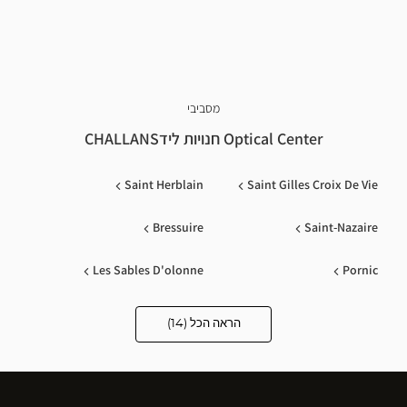
מסביבי
Optical Center חנויות לידCHALLANS
Saint Herblain
Saint Gilles Croix De Vie
Bressuire
Saint-Nazaire
Les Sables D'olonne
Pornic
Saran
La Roche Sur Yon
הראה הכל (14)
Optical
Center
Opticien
Montaigu Vendee
Rezé
חנויות
Nantes
Saint Sébastien Sur Loire