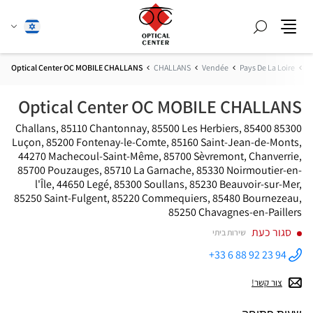
חפש
שנה
עברית
תפריט
שפה
ת
Pays De La Loire
Vendée
CHALLANS
Optical Center OC MOBILE CHALLANS
Optical Center OC MOBILE CHALLANS
85300 Challans, 85110 Chantonnay, 85500 Les Herbiers, 85400
Luçon, 85200 Fontenay-le-Comte, 85160 Saint-Jean-de-Monts,
44270 Machecoul-Saint-Même, 85700 Sèvremont, Chanverrie,
85700 Pouzauges, 85710 La Garnache, 85330 Noirmoutier-en-
l'Île, 44650 Legé, 85300 Soullans, 85230 Beauvoir-sur-Mer,
85250 Saint-Fulgent, 85220 Commequiers, 85480 Bournezeau,
85250 Chavagnes-en-Paillers
סגור כעת
שירות ביתי
+33 6 88 92 23 94
התקשר
לחנות
Optical
צור קשר!
Center OC
MOBILE