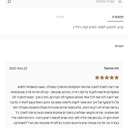
,
בקרבתי
לו"ז
לחנות
חפש
אופטי
חנות
עפולה
Optical
תַחְבּוּרָה
חנייה
Center
אופטי
סנטר
קרוב לתמנון לסופר פארם קפה רולדין
הערות
חיה טרנטול
22 במאי 2025
אני רוצה לשבח לטובה את תמי המקסימה מהסניף בעפולה. הגענו כמשפחה לחפש
משקפיים חדשות ולעבור בדיקת ראייה. מהרגע שנכנסנו - קיבלנו שירות אדיב ונעים מתמי.
ישר דאגה להראות לכל אחד מאיתנו משקף לפי הצרכים, ויתרה מכך- ממש להסביר לנו
על כל משקף ועל איך הוא אמור לשבת וליוותה אותנו עד הרגע האחרון וגם לאחריו. מדובר
באישה שהיא לא רק מדהימה, אלא נותנת שירות ומוכרנית מעולה משכמה ומעלה! יחס
חם ואותנטי, שירות מקצועי שמלווה בהסברים עמוקים ופשוט הנאה צרופה לאורך כל
חווית הקנייה. גם כשבאתי אליה לפני כמה שנים לעשות רישיון נהיגה- היא התייחסה אליי
בצורה הכי אדיבה ונעימה שיש והיא גם הסיבה הבלעדית שהבאתי את הוריי לאופטיקה.