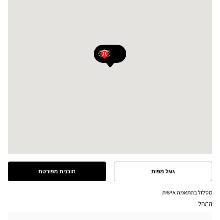
גוגל מפות
תוכנית מפורטת
ראה
ראה
את
את
התוכנית
המסלול
מסלול בהתאמה אישית
המפורטת
במפת
התחל
גוגל