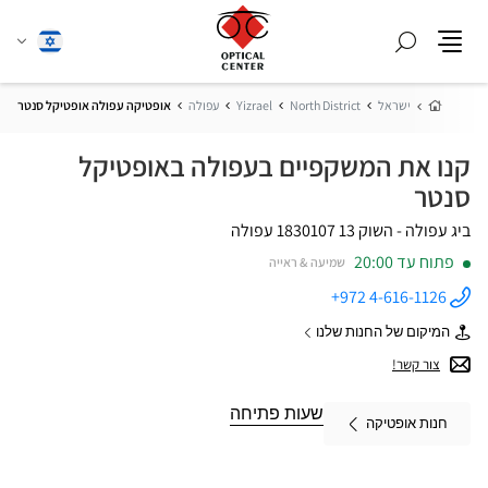
חפש
שנה
עברית
תפריט
שפה
בית
ישראל
North District
Yizrael
עפולה
אופטיקה עפולה אופטיקל סנטר
קנו את המשקפיים בעפולה באופטיקל
סנטר
ביג עפולה - השוק 13
1830107 עפולה
פתוח עד 20:00
שמיעה & ראייה
+972 4-616-1126
התקשר
לחנות
המיקום של החנות שלנו
אופטיקה
של
עפולה
אופטיקה
צור קשר!
אופטיקל
עפולה
סנטר ב
אופטיקל
שעות פתיחה
סנטר
חנות אופטיקה