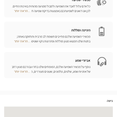
כל אדם עלול לאבד את השמיעה ולסבול מפגיעה מהותית באיכות החיים.
לכן אנו דואגים לשמיעתכם באמצעות בדיקת שמיעה חינם, בשילוב עם
...הראה יותר
Optical
שירות וייעוץ איכותיים הניתנים על-ידי מיטב אנשי המקצוע. טכנאי השמע
Center
והמומחים שלנו לעזרי שמיעה יאזינו לכם ויסייעו לכם לבחור בכלי העזר
Opticien
המותאמים ביותר לצורכיכם.
חנויות
היגיינה וסוללות
מכשירי השמיעה שלכם מחייבים תשומת לב מרבית ותחזוקה נאותה;
בחנות שלנו תמצאו מגוון סוללות ופתרונות ניקוי ושטיפה ייחודיים
...הראה יותר
Optical
למכשיר השמיעה שלכם.
Center
Opticien
חנויות
אביזרי שמע
נוסף על מכשיר השמיעה שלכם, המומחים שלנו בחרו עבורכם מגוון רחב
של אוזניות שמע, שלטים, טלפונים, שעונים מעוררים, מטענים ואביזרים
...הראה יותר
Optical
נוספים שכל מטרתם היא לשפר משמעותית את איכות החיים שלכם בכל
Center
יום.
Opticien
חנויות
גישה