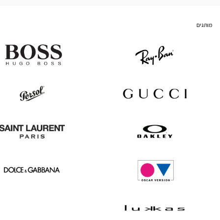
מותגים
Hugo
Ray
Boss
Ban
Persol
Gucci
Saint
Oakley
Laurent
Dolce
Oscar
&
version