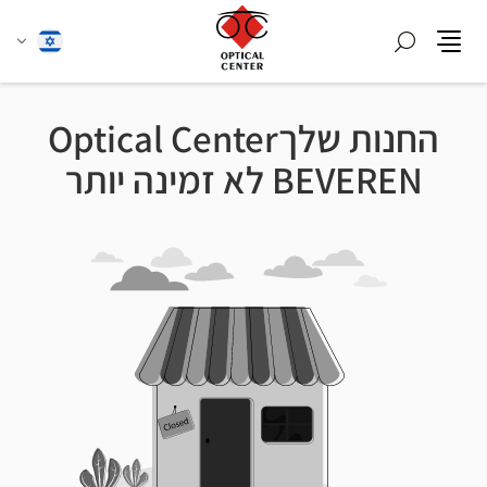
חפש
שנה
עברית
תפריט
שפה
החנות שלךOptical Center
BEVEREN לא זמינה יותר