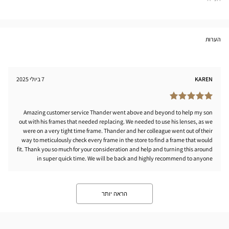
LOW
Center
הערות
KAREN
7 ביולי 2025
Amazing customer service Thander went above and beyond to help my son
out with his frames that needed replacing. We needed to use his lenses, as we
were on a very tight time frame. Thander and her colleague went out of their
way to meticulously check every frame in the store to find a frame that would
fit. Thank you so much for your consideration and help and turning this around
in super quick time. We will be back and highly recommend to anyone
הראה יותר