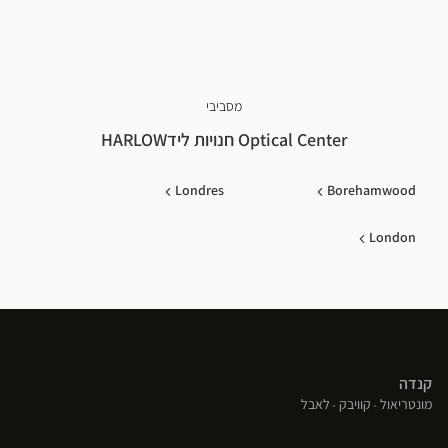
מסביבי
Optical Center חנויות לידHARLOW
Londres
Borehamwood
London
קנדה
(פתח
(פתח
(פתח
מונטריאול
קוויבק
לאבל
בחלון
בחלון
בחלון
חדש)
חדש)
חדש)