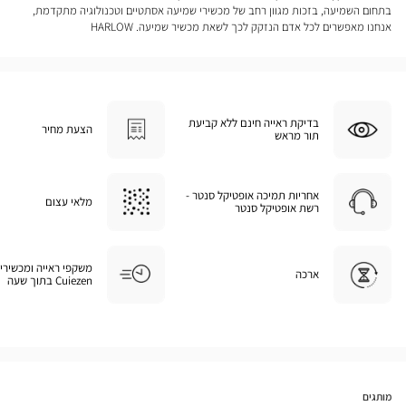
בתחום השמיעה, בזכות מגוון רחב של מכשירי שמיעה אסתטיים וטכנולוגיה מתקדמת,
אנחנו מאפשרים לכל אדם הנזקק לכך לשאת מכשיר שמיעה. HARLOW
בדיקת ראייה חינם ללא קביעת
הצעת מחיר
תור מראש
אחריות תמיכה אופטיקל סנטר -
מלאי עצום
רשת אופטיקל סנטר
משקפי ראייה ומכשירי
ארכה
Cuiezen בתוך שעה
מותגים