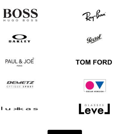
Hugo
Ray
Boss
Ban
Oakley
Persol
Paul
Tom
&
Ford
Joe
Demetz
Oscar
version
Lukkas
Level