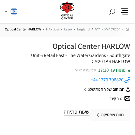
חפש
שנה
עברית
תפריט
שפה
בית
הממלכה המאוחדת
England
Essex
HARLOW
Optical Center HARLOW
Optical Center HARLOW
Unit 6 Retail East - The Water Gardens - Southgate
CM20 1AB HARLOW
פתוח עד 17:30
שמיעה & ראייה
+44 1279 798820
התקשר
לחנות
המיקום של החנות שלנו
Optical
של
Center
Optical
צור קשר!
HARLOW ב
Center
HARLOW
שעות פתיחה
חנות אופטיקה