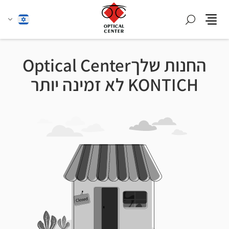
חפש
שנה
עברית
תפריט
שפה
החנות שלךOptical Center
KONTICH לא זמינה יותר