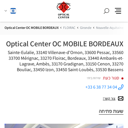
חפש
שנה
עברית
תפריט
שפה
Optical Center OC MOBILE BORDEAUX
FLOIRAC
Gironde
Nouvelle-Aquitaine
Optical Center OC MOBILE BORDEAUX
33560 Sainte-Eulalie, 33140 Villenave-d'Ornon, 33600 Pessac,
33700 Mérignac, 33270 Floirac, Bordeaux, 33440 Ambarès-et-
Lagrave, Ambès, 33170 Gradignan, 33150 Cenon, 33270
Bouliac, 33450 Izon, 33450 Saint-Loubès, 33530 Bassens
סגור כעת
שירות ביתי
+33 6 38 77 34 04
התקשר
לחנות
Optical
צור קשר!
Center OC
MOBILE
BORDEAUX
שעות פתיחה
ב