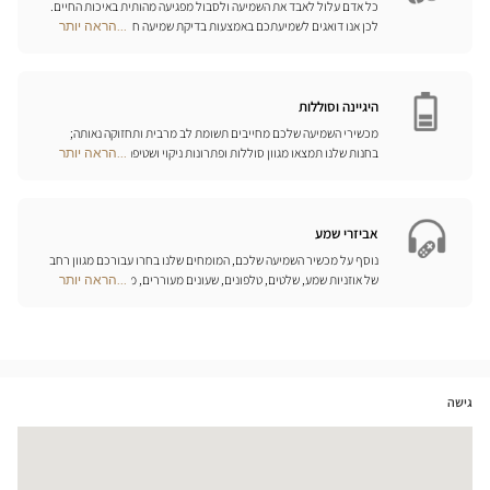
כל אדם עלול לאבד את השמיעה ולסבול מפגיעה מהותית באיכות החיים.
לכן אנו דואגים לשמיעתכם באמצעות בדיקת שמיעה חינם, בשילוב עם
...הראה יותר
Optical
שירות וייעוץ איכותיים הניתנים על-ידי מיטב אנשי המקצוע. טכנאי השמע
Center
והמומחים שלנו לעזרי שמיעה יאזינו לכם ויסייעו לכם לבחור בכלי העזר
Opticien
המותאמים ביותר לצורכיכם.
חנויות
היגיינה וסוללות
מכשירי השמיעה שלכם מחייבים תשומת לב מרבית ותחזוקה נאותה;
בחנות שלנו תמצאו מגוון סוללות ופתרונות ניקוי ושטיפה ייחודיים
...הראה יותר
Optical
למכשיר השמיעה שלכם.
Center
Opticien
חנויות
אביזרי שמע
נוסף על מכשיר השמיעה שלכם, המומחים שלנו בחרו עבורכם מגוון רחב
של אוזניות שמע, שלטים, טלפונים, שעונים מעוררים, מטענים ואביזרים
...הראה יותר
Optical
נוספים שכל מטרתם היא לשפר משמעותית את איכות החיים שלכם בכל
Center
יום.
Opticien
חנויות
גישה