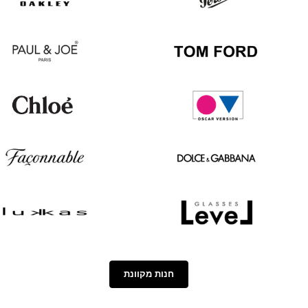
Boss
Ban
Oakley
Persol
Paul
Tom
&
Ford
Joe
Chloé
Oscar
version
Façonnable
Dolce
&
Gabbana
Lukkas
Level
חנות מקוונת