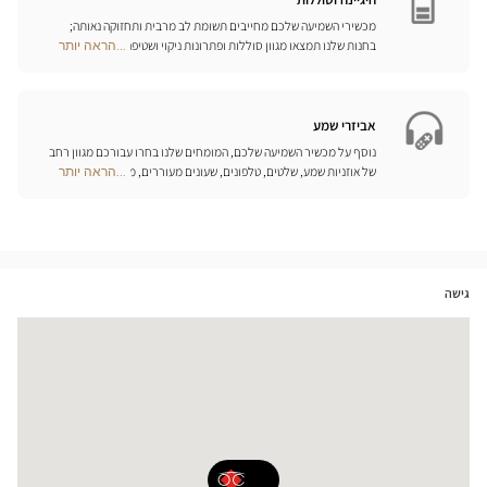
מכשירי השמיעה שלכם מחייבים תשומת לב מרבית ותחזוקה נאותה;
בחנות שלנו תמצאו מגוון סוללות ופתרונות ניקוי ושטיפה ייחודיים
...הראה יותר
Optical
למכשיר השמיעה שלכם.
Center
Opticien
חנויות
אביזרי שמע
נוסף על מכשיר השמיעה שלכם, המומחים שלנו בחרו עבורכם מגוון רחב
של אוזניות שמע, שלטים, טלפונים, שעונים מעוררים, מטענים ואביזרים
...הראה יותר
Optical
נוספים שכל מטרתם היא לשפר משמעותית את איכות החיים שלכם בכל
Center
יום.
Opticien
חנויות
גישה