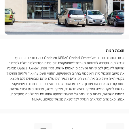
הצגת חנות
אנחנו פותחים חנויות של Opticien NÉRAC Optical Center בכל רחבי צרפת וחוץ
לגבולותיה. הקרבה ללקוחות תאפשר לאופטיקאים ולמומחים המדופלמים שלנו למכשירי
שמיעה להעניק לכם שירות ומעקב מותאמים אישית. מאז 1991, Optical Center מציעה
את מיטב הטכנולוגיות והאופנות בתחום האופטיקה. תחומי השמיעה (אודיולוגיה) והטיפול
בקשיי ראיה משלימים את היצע המוצרים והשירותים שלנו אותם ומבטיחים לכם תמצאו
תחת קורת גג אחת את פתרון הראיה או השמיעה המתאים ביותר. בתחום האופטיקה:
עדשות לתיקון הראיה ומשקפי ראיה חדשניים, משקפי שמש, עדשות מגע ועזרי שמיעה.
בתחום השמיעה, בזכות מגוון רחב של מכשירי שמיעה אסתטיים וטכנולוגיה מתקדמת,
אנחנו מאפשרים לכל אדם הנזקק לכך לשאת מכשיר שמיעה. NERAC