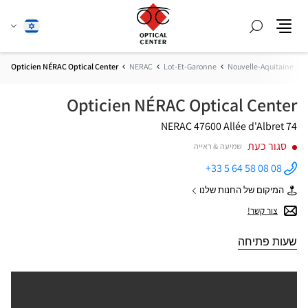
חפש
שנה
עברית
תפריט
שפה
Opticien NÉRAC Optical Center
NERAC
Lot-Et-Garonne
Nouvelle-Aquitaine
Opticien NÉRAC Optical Center
47600 NERAC
74 Allée d'Albret
סגור כעת
שמיעה & ראייה
+33 5 64 58 08 08
התקשר
לחנות
המיקום של החנות שלנו
Opticien
של
NÉRAC
Opticien
צור קשר!
Optical
NÉRAC
Center ב
Optical
Center
שעות פתיחה