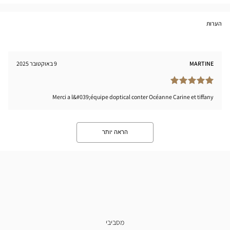
הערות
MARTINE
9 באוקטובר 2025
Merci a l&#039;équipe doptical conter Océanne Carine et tiffany
הראה יותר
מסביבי