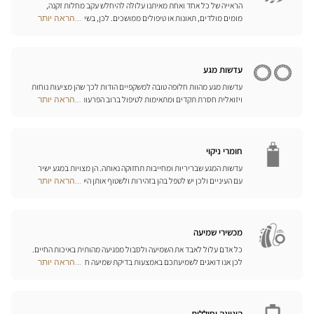
הראייה של כל אחד ואחת מאיתנו עלולה להיחלש עקב מחלות זקנה,
מומים מולדים, תאונות או טיפולים ממושכים. לכן, בשיתוף פעולה עם
...הראה יותר
Optical
היצרן הגרמני המוביל Eschenbach, פיתחנו סדרה שלמה של עזרי ראייה,
Center
זכוכיות מגדלת והגדלה בוידאו, כדי לשפר את כושר הראייה שלכם ולהקל
Opticien
עליכם ביום-יום.
חנויות
עדשות מגע
עדשות מגע מהוות חלופה טובה למשקפיים הודות לכך שהן מציעות נוחות
ויזואלית חסרת תקדים ומתאימות לטיפול ברוב הפרעות הראייה בדרגות
...הראה יותר
Optical
התיקון הנדרשות. המומחים שלנו לעדשות מגע ישמחו לכוון אתכם
Center
בבחירה וללוות אתכם בהתאמת העדשות. עדשות יומיות, חודשיות או
Opticien
שנתיות – בחרו עדשות מתאימות לעיניכם ותיהנו משיפור משמעותי
חנויות
באיכות חייכם.
חומרי ניקוי
עדשות המגע שבריריות ומחייבות תחזוקה נאותה. הן מצויות במגע ישיר
עם העיניים ולכן יש לטפל בהן בזהירות ולשטוף אותן היטב לאחר כל
...הראה יותר
Optical
שימוש. גלו את כל אמצעי השטיפה והניקוי ואת הפתרונות הרב-תכליתיים
Center
שלנו לכל סוגי העדשות; האופטיקאים שלנו ינחו אתכם כיצד לטפל בהן
Opticien
כיאות.
חנויות
מכשירי שמיעה
כל אדם עלול לאבד את השמיעה ולסבול מפגיעה מהותית באיכות החיים.
לכן אנו דואגים לשמיעתכם באמצעות בדיקת שמיעה חינם, בשילוב עם
...הראה יותר
Optical
שירות וייעוץ איכותיים הניתנים על-ידי מיטב אנשי המקצוע. טכנאי השמע
Center
והמומחים שלנו לעזרי שמיעה יאזינו לכם ויסייעו לכם לבחור בכלי העזר
Opticien
המותאמים ביותר לצורכיכם.
חנויות
היגיינה וסוללות