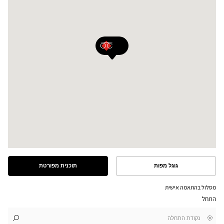
גוגל מפות
תוכנית מפורטת
ראה
ראה
את
את
התוכנית
המסלול
מסלול בהתאמה אישית
המפורטת
במפת
התחל
גוגל
,
בקרבתי
לו"ז
לחנות