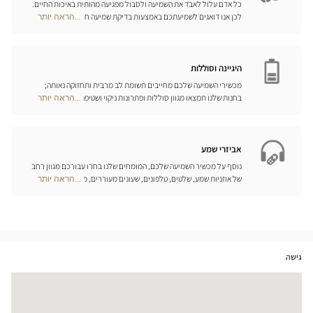
כל אדם עלול לאבד את השמיעה ולסבול מפגיעה מהותית באיכות החיים.
לכן אנו דואגים לשמיעתכם באמצעות בדיקת שמיעה חינם, בשילוב עם
...הראה יותר
Optical
שירות וייעוץ איכותיים הניתנים על-ידי מיטב אנשי המקצוע. טכנאי השמע
Center
והמומחים שלנו לעזרי שמיעה יאזינו לכם ויסייעו לכם לבחור בכלי העזר
Opticien
המותאמים ביותר לצורכיכם.
חנויות
היגיינה וסוללות
מכשירי השמיעה שלכם מחייבים תשומת לב מרבית ותחזוקה נאותה;
בחנות שלנו תמצאו מגוון סוללות ופתרונות ניקוי ושטיפה ייחודיים
...הראה יותר
Optical
למכשיר השמיעה שלכם.
Center
Opticien
חנויות
אביזרי שמע
נוסף על מכשיר השמיעה שלכם, המומחים שלנו בחרו עבורכם מגוון רחב
של אוזניות שמע, שלטים, טלפונים, שעונים מעוררים, מטענים ואביזרים
...הראה יותר
Optical
נוספים שכל מטרתם היא לשפר משמעותית את איכות החיים שלכם בכל
Center
יום.
Opticien
חנויות
גישה