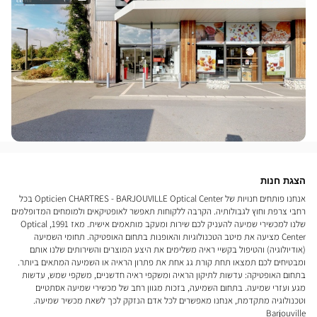
הצגת חנות
אנחנו פותחים חנויות של Opticien CHARTRES - BARJOUVILLE Optical Center בכל
רחבי צרפת וחוץ לגבולותיה. הקרבה ללקוחות תאפשר לאופטיקאים ולמומחים המדופלמים
שלנו למכשירי שמיעה להעניק לכם שירות ומעקב מותאמים אישית. מאז 1991, Optical
Center מציעה את מיטב הטכנולוגיות והאופנות בתחום האופטיקה. תחומי השמיעה
(אודיולוגיה) והטיפול בקשיי ראיה משלימים את היצע המוצרים והשירותים שלנו אותם
ומבטיחים לכם תמצאו תחת קורת גג אחת את פתרון הראיה או השמיעה המתאים ביותר.
בתחום האופטיקה: עדשות לתיקון הראיה ומשקפי ראיה חדשניים, משקפי שמש, עדשות
מגע ועזרי שמיעה. בתחום השמיעה, בזכות מגוון רחב של מכשירי שמיעה אסתטיים
וטכנולוגיה מתקדמת, אנחנו מאפשרים לכל אדם הנזקק לכך לשאת מכשיר שמיעה.
Barjouville