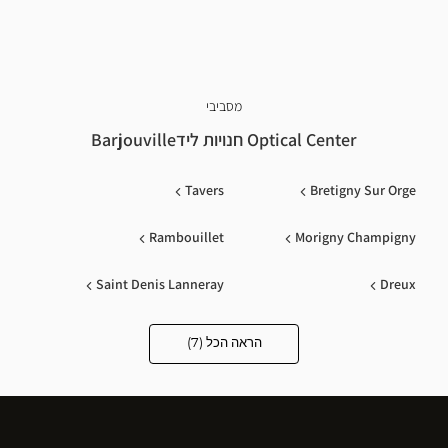
מסביבי
Optical Center חנויות לידBarjouville
Tavers
Bretigny Sur Orge
Rambouillet
Morigny Champigny
Saint Denis Lanneray
Dreux
Ruaudin
הראה הכל (7)
Optical
Center
Opticien
חנויות