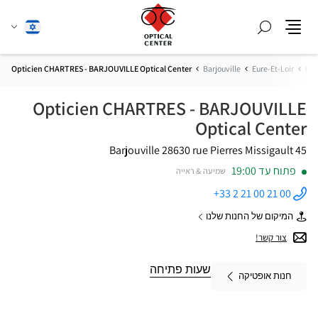
חפש
שנה
עברית
תפריט
שפה
Opticien CHARTRES - BARJOUVILLE Optical Center
Barjouville
Eure-Et-Loir
Cen
Opticien CHARTRES - BARJOUVILLE
Optical Center
28630 Barjouville
45 rue Pierres Missigault
פתוח עד 19:00
שמיעה & ראייה
+33 2 21 00 21 00
התקשר
לחנות
המיקום של החנות שלנו
Opticien
של
CHARTRES
Opticien
צור קשר!
-
CHARTRES
BARJOUVILLE
-
Optical
BARJOUVILLE
שעות פתיחה
Center ב
חנות אופטיקה
Optical
Center