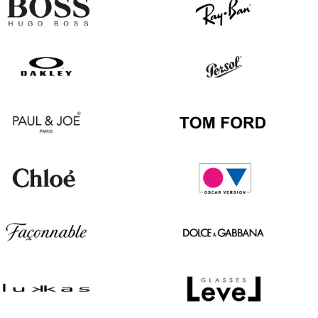
Hugo
Ray
Boss
Ban
Oakley
Persol
Paul
Tom
&
Ford
Joe
Chloé
Oscar
version
Façonnable
Dolce
&
Gabbana