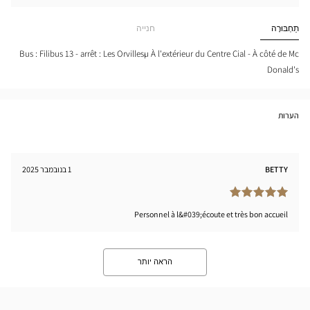
חפש
cien
חנות
RES
Optical
תַחְבּוּרָה
חנייה
-
Center
ILLE
tical
Bus : Filibus 13 - arrêt : Les Orvillesµ À l'extérieur du Centre Cial - À côté de Mc
nter
Donald's
הערות
BETTY
1 בנובמבר 2025
Personnel à l&#039;écoute et très bon accueil
הראה יותר