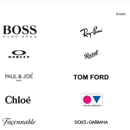
מותגים
Hugo
Ray
Boss
Ban
Oakley
Persol
Paul
Tom
&
Ford
Joe
Chloé
Oscar
version