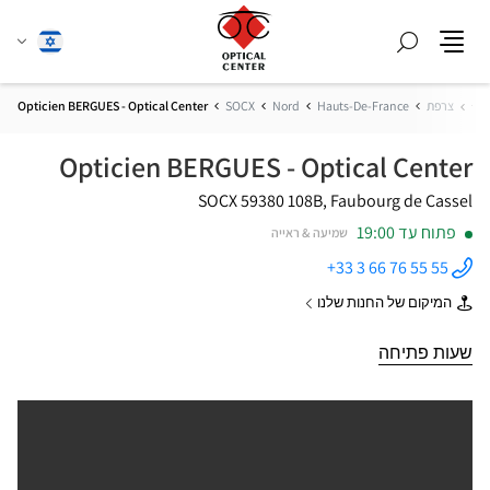
חפש
שנה
עברית
תפריט
שפה
בית
צרפת
Hauts-De-France
Nord
SOCX
Opticien BERGUES - Optical Center
Opticien BERGUES - Optical Center
59380 SOCX
108B, Faubourg de Cassel
פתוח עד 19:00
שמיעה & ראייה
+33 3 66 76 55 55
התקשר
לחנות
המיקום של החנות שלנו
Opticien
של
BERGUES -
Opticien
Optical
BERGUES
שעות פתיחה
Center ב
-
Optical
Center