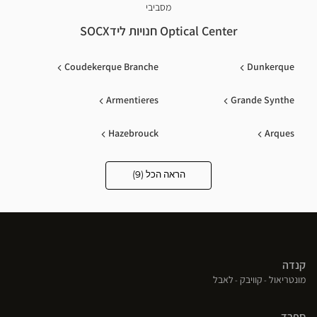
מסביבי
Optical Center חנויות לידSOCX
Coudekerque Branche
Dunkerque
Armentieres
Grande Synthe
Hazebrouck
Arques
Longueau
Bailleul
הראה הכל (9)
Optical
Center
Opticien
Coquelles
חנויות
קנדה
(פתח
(פתח
(פתח
מונטריאול
קוויבק
לאבל
בחלון
בחלון
בחלון
חדש)
חדש)
חדש)
ספרד