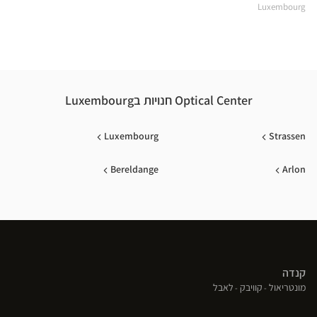
ACE
Luxembourg
ING
ION
Optical Center חנויות בLuxembourg
Luxembourg
Strassen
Bereldange
Arlon
קנדה
(פתח
(פתח
(פתח
מונטריאול
קוויבק
לאבל
בחלון
בחלון
בחלון
חדש)
חדש)
חדש)