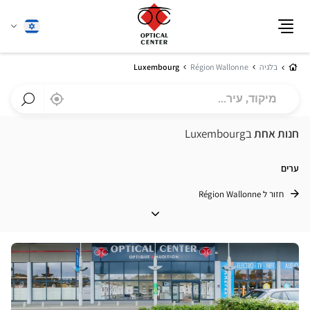
שנה
עברית
תפריט
שפה
בית
בלגיה
Région Wallonne
Luxembourg
מיקוד,
,
בקרבתי
a
עיר...
Optical
חפש
Center
חנות
חנות אחת
בLuxembourg
חנות
Optical
Center
ערים
חזור ל Région Wallonne
ערים
לחץ
ENTER
למידע
נוסף