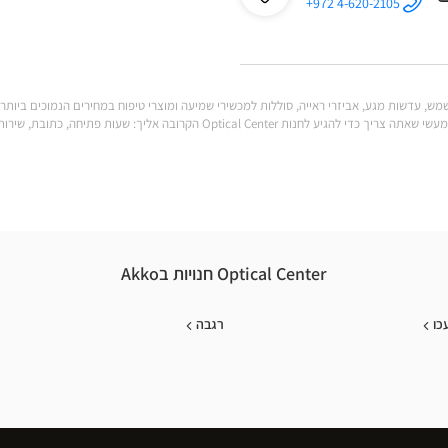
לו"ז
לחנות
+972 4-620-2105
התקשר לחנות
אופטיקה
אופטיקה
כרמיאל
אופטיקל
סנטר ב
כרמיאל
אופטיקל
לענות על כל הצרכים שלך. מצא את כל המידע המעשי שאתה צריך כדי להגיע לחנות al Center
סנטר
Optical Center חנויות בAkko
כו
רגבה