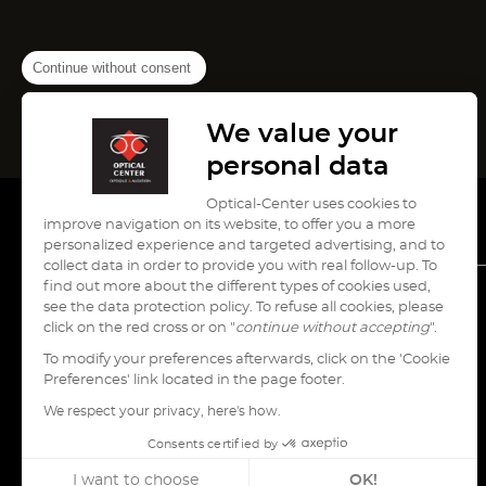
Continue without consent
We value your
personal data
Optical-Center uses cookies to
improve navigation on its website, to offer you a more
personalized experience and targeted advertising, and to
collect data in order to provide you with real follow-up. To
find out more about the different types of cookies used,
see the data protection policy. To refuse all cookies, please
עבור
עבור
עבור
עבור
עבור
click on the red cross or on "
continue without accepting
".
לעמוד
לעמוד
לעמוד
לעמוד
לעמוד
To modify your preferences afterwards, click on the 'Cookie
pinterest
instagram
youtube
tiktok
facebook
Preferences' link located in the page footer.
של
של
של
של
של
Optical
Optical
Optical
Optical
Optical
We respect your privacy, here's how.
Center
Center
Center
Center
Center
Consents certified by
I want to choose
OK!