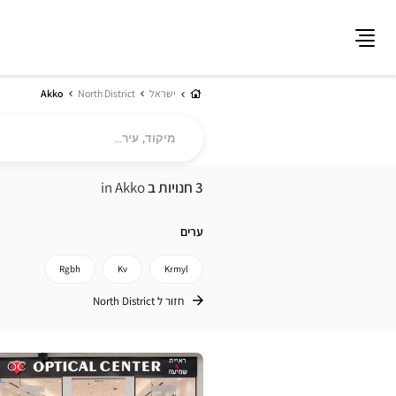
תפריט
בית
ישראל
North District
Akko
מיקוד,
עיר...
3 חנויות ב
in Akko
ערים
Rgbh
Kv
Krmyl
חזור ל North District
לחץ
ENTER
למידע