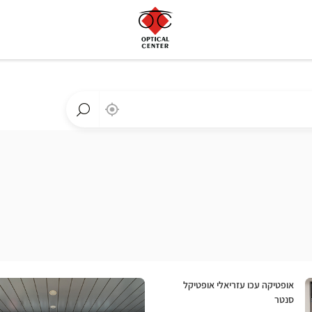
,
בקרבתי
a
Optical
חפש
Center
חנות
חנות
Optical
Center
לחץ
חנות:
אופטיקה עכו עזריאלי אופטיקל
ENTER
סנטר
למידע