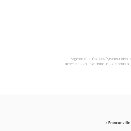
.מצא את כל המותגים של משקפי ראייה, משקפי שמש, עדשות מגע, אביזרי ראייה, סוללות למכשירי שמיעה ומוצרי טיפוח במחירים הנמוכים ביותר: חנויות האופטיקל סנטר שלנו ב-Argenteuil
ע לחנות Optical Center הקרובה אליך: שעות פתיחה, כתובת, שירותים מוצעים ומספר טלפון.מצא את רשימת
Franconville