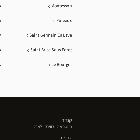
s
Montesson
n
Puteaux
y
Saint Germain En Laye
s
Saint Brice Sous Foret
s
Le Bourget
קנדה
(פתח
(פתח
(פתח
מונטריאול
קוויבק
לאבל
בחלון
בחלון
בחלון
צרפת
חדש)
חדש)
חדש)