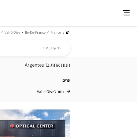
תפריט
בית
Val-D'Oise
Île-De-France
France
מיקוד,
עיר...
חנות אחת
בArgenteuil
ערים
חזור ל Val-d'Oise
לחץ
ENTER
למידע
נוסף