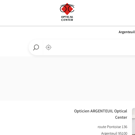
Argenteuil
,
בקרבתי
a
Optical
חפש
Center
חנות
חנות
Optical
Center
חנות:
Opticien ARGENTEUIL Optical
Center
136 route Pontoise
95100 Argenteuil