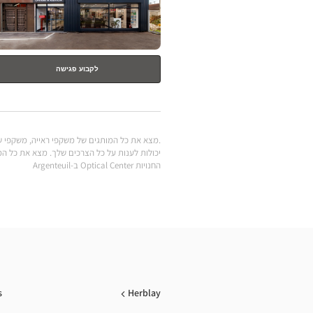
לקבוע פגישה
החנויות Optical Center ב-Argenteuil
s
Herblay