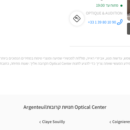
פתוח עד 19:00
OPTIQUE & AUDITION
לו"ז
לחנות
+33 1 39 80 10 90
התקשר לחנות
Opticien
Opticien
ARGENTEUIL
Optical
Center ב
ARGENTEUIL
Optical
Center
יכולות לענות על כל הצרכים שלך. מצא את כל המידע המעשי שאתה צריך כדי להגי
Optical Center חנויות קרובותArgenteuil
Claye Souilly
Coigniere