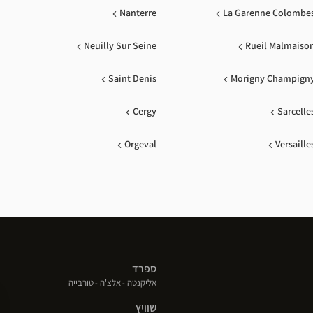
Nanterre
La Garenne Colombe
Neuilly Sur Seine
Rueil Malmaiso
Saint Denis
Morigny Champign
Cergy
Sarcelle
Orgeval
Versaille
ספרד
(פתח
(פתח
(פתח
אליקנטה
אלצ'ה
טורבייה
בחלון
בחלון
בחלון
שוויץ
חדש)
חדש)
חדש)