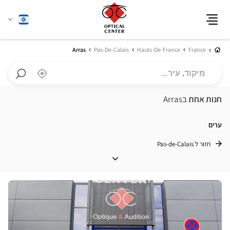
שנה
עברית
תפריט
שפה
בית
Arras
Pas-De-Calais
Hauts-De-France
France
מיקוד,
,
בקרבתי
a
עיר...
Optical
חפש
Center
חנות
חנות אחת
בArras
חנות
Optical
Center
ערים
חזור ל Pas-de-Calais
ערים
לחץ
ENTER
למידע
נוסף