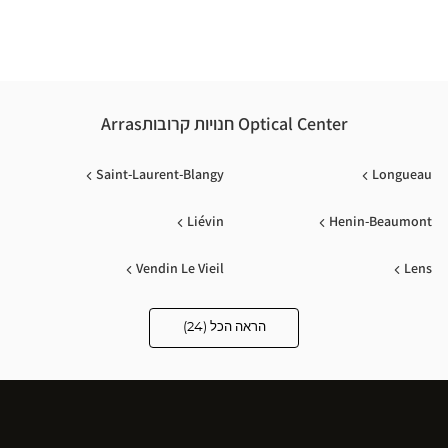
nter
Optical Center חנויות קרובותArras
Saint-Laurent-Blangy
Longueau
Liévin
Henin-Beaumont
Vendin Le Vieil
Lens
Dourges
Noeux Les Mines
הראה הכל (24)
Optical
Center
Opticien
Bruay La Buissiere
Flers En Escrebieux
חנויות
Douai
Fouquières-Lès-Béthune