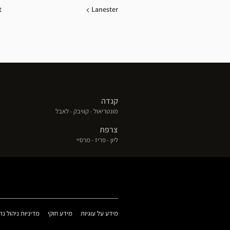
t
Lanester
קנדה
(פתח
(פתח
(פתח
מונטריאול
קוויבק
לאבל
בחלון
בחלון
בחלון
צרפת
חדש)
חדש)
חדש)
(פתח
(פתח
(פתח
ליון
פריז
מרסיי
בחלון
בחלון
בחלון
חדש)
חדש)
חדש)
(פתח
(פתח
מידע על עוגיות
מידע חוקי
מדיניות ניהול נת
בחלון
בחלון