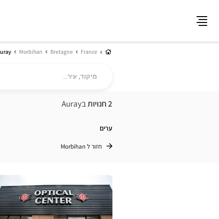
תפריט
בית
uray
Morbihan
Bretagne
France
מיקוד,
עיר...
2 חנויות
בAuray
ערים
חזור ל Morbihan
לחץ
ENTER
למידע
נוסף