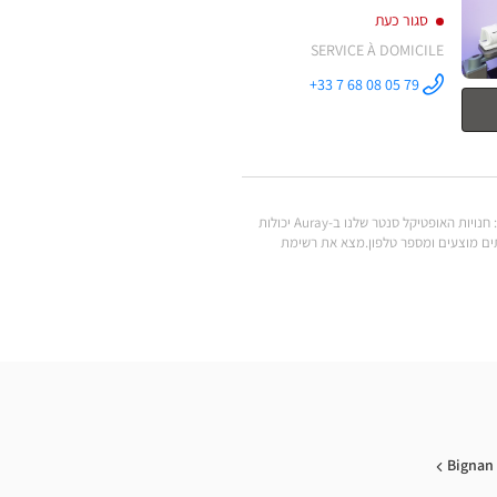
סגור כעת
SERVICE À DOMICILE
+33 7 68 08 05 79
התקשר לחנות
Optical
Center OC
MOBILE
PLOERMEL ב
.מצא את כל המותגים של משקפי ראייה, משקפי שמש, עדשות מגע, אביזרי ראייה, סוללות למכשירי שמיעה ומוצרי טיפוח במחירים הנמוכים ביותר: חנויות האופטיקל סנטר שלנו ב-Auray יכולות
Optic הקרובה אליך: שעות פתיחה, כתובת, שירותים מוצעים ומספר טלפון.מצא את רשימת
Bignan