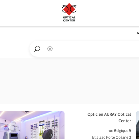
A
,
בקרבתי
a
Optical
חפש
Center
חנות
חנות
Optical
Center
לחץ
חנות:
Opticien AURAY Optical
ENTER
Center
למידע
5 rue Belgique
נוסף
3 Et 5 Zac Porte Océane