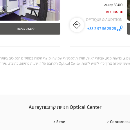
56400 Auray
סגור כעת
OPTIQUE & AUDITION
לו"ז
לחנות
+33 2 97 56 25 25
לקבוע פגישה
התקשר לחנות
Opticien
Opticien
AURAY
Optical
Center ב
AURAY
Optical
לענות על כל הצרכים שלך. מצא את כל המידע המעשי שאתה צריך כדי להגיע לחנות al Center
Center
Optical Center חנויות קרובותAuray
Sene
Concarnea