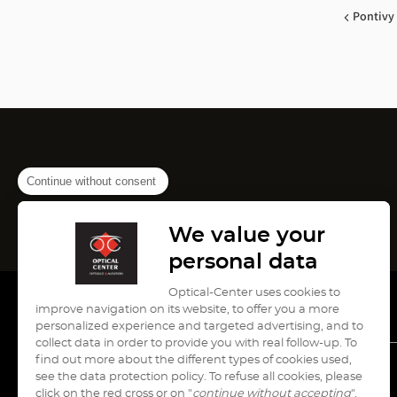
Pontivy
Continue without consent
We value your
personal data
Optical-Center uses cookies to
improve navigation on its website, to offer you a more
personalized experience and targeted advertising, and to
collect data in order to provide you with real follow-up. To
find out more about the different types of cookies used,
see the data protection policy. To refuse all cookies, please
עבור
עבור
עבור
עבור
עבור
click on the red cross or on "
continue without accepting
".