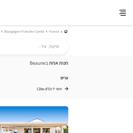
תפריט
בית
Bourgogne-Franche-Comté
France
מיקוד,
עיר...
חנות אחת
בBeaune
ערים
חזור ל Côte-d'Or
לחץ
ENTER
למידע
נוסף