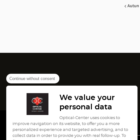
Autun
Continue without consent
We value your
personal data
Optical-Center uses cookies to
improve navigation on its website, to offer you a more
personalized experience and targeted advertising, and to
collect data in order to provide you with real follow-up. To