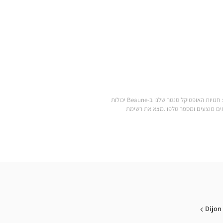
.מצא את כל המותגים של משקפי ראייה, משקפי שמש, עדשות מגע, אביזרי ראייה, סוללות למכשירי שמיעה ומוצרי טיפוח במחירים הנמוכים ביותר: חנויות האופטיקל סנטר שלנו ב-Beaune יכולות
Optic הקרובה אליך: שעות פתיחה, כתובת, שירותים מוצעים ומספר טלפון.מצא את רשימת
Dijon