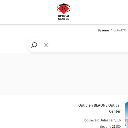
Beaune
Côte-D'Or
,
בקרבתי
a
Optical
חפש
Center
חנות
חנות
Optical
Center
חנות:
Opticien BEAUNE Optical
Center
16 boulevard Jules Ferry
21200 Beaune