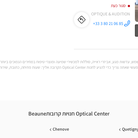
סגור כעת
OPTIQUE & AUDITION
לו"ז
לחנות
+33 3 80 21 06 85
התקשר לחנות
Opticien
Opticien
BEAUNE
Optical
Center ב
BEAUNE
Optical
Center
לענות על כל הצרכים שלך. מצא את כל המידע המעשי שאתה צריך כדי להגיע לחנות al Center
Optical Center חנויות קרובותBeaune
Chenove
Quetign