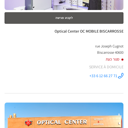
לקבוע פגישה
חנות:
Optical Center OC MOBILE BISCARROSSE
rue Joseph Cugnot
40600 Biscarrosse
סגור כעת
SERVICE À DOMICILE
+33 6 12 66 27 71
התקשר לחנות
Optical
Center OC
MOBILE
BISCARROSSE
ב
לחץ
ENTER
למידע
נוסף