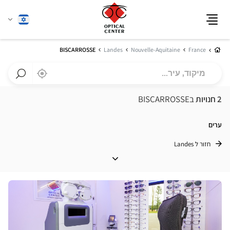
שנה
עברית
תפריט
שפה
בית
BISCARROSSE
Landes
Nouvelle-Aquitaine
France
מיקוד,
,
בקרבתי
a
עיר...
Optical
חפש
Center
חנות
2 חנויות
בBISCARROSSE
חנות
Optical
Center
ערים
חזור ל Landes
ערים
לחץ
ENTER
למידע
נוסף