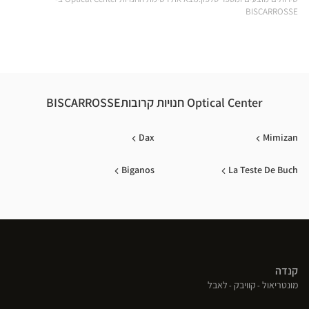
BISCARROSSE
Optical Center חנויות קרובותBISCARROSSE
Dax
Mimizan
Biganos
La Teste De Buch
קנדה
(פתח
(פתח
(פתח
מונטריאול
קוויבק
לאבל
בחלון
בחלון
בחלון