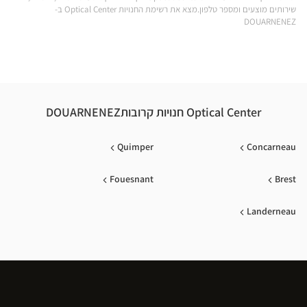
שירותים מוצעים ומספר טלפון.מצא את רשימת החנויות Optical Center ב-
DOUARNENEZ
Optical Center חנויות קרובותDOUARNENEZ
Quimper
Concarneau
Fouesnant
Brest
Landerneau