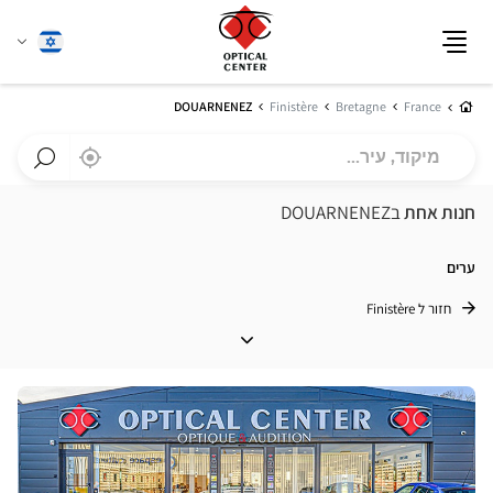
שנה
עברית
תפריט
שפה
בית
DOUARNENEZ
Finistère
Bretagne
France
מיקוד,
,
בקרבתי
a
עיר...
Optical
חפש
Center
חנות
חנות אחת
בDOUARNENEZ
חנות
Optical
Center
ערים
חזור ל Finistère
ערים
לחץ
ENTER
למידע
נוסף